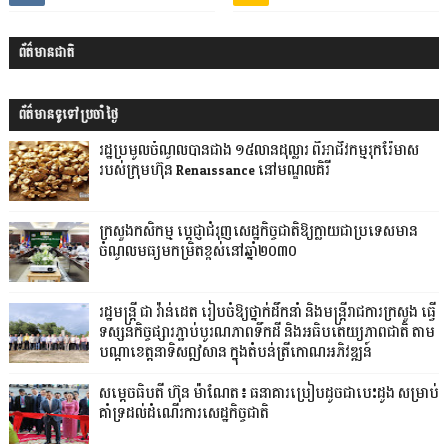
ព័ត៌មានជាតិ
ព័ត៌មានទូទៅប្រចាំថ្ងៃ
រដ្ឋប្រមូលចំណូលបានជាង ១៥លានដុល្លារ ពីអាជីវកម្មរុករ៉ែមាស
របស់ក្រុមហ៊ុន Renaissance នៅមណ្ឌលគិរី
ក្រសួងកសិកម្ម ប្តេជ្ញាជំរុញសេដ្ឋកិច្ចជាតិឱ្យក្លាយជាប្រទេសមាន
ចំណូលមធ្យមកម្រិតខ្ពស់​នៅឆ្នាំ២០៣០
រដ្ឋមន្ត្រី ជា វ៉ាន់ដេត រៀបចំឱ្យថ្នាក់ដឹកនាំ និងមន្ត្រីរាជការក្រសួង ធ្វើ
ទស្សនកិច្ចផ្សារភ្ជាប់បូរណភាពទឹកដី និងអធិបតេយ្យភាពជាតិ តាម
បណ្តាខេត្តនាទិសឦសាន ក្នុងតំបន់ត្រីកោណអភិវឌ្ឍន៍
សម្តេចធិបតី ហ៊ុន ម៉ាណែត៖ ធនាគារប្រៀបដូចជាបេះដូង សម្រាប់
គាំទ្រដល់ដំណើរការសេដ្ឋកិច្ចជាតិ