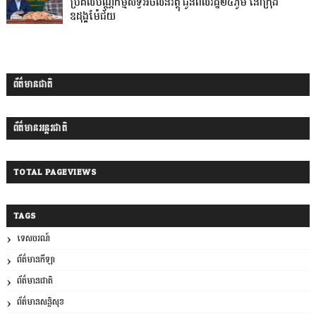
ប្រគល់បណ្ណកម្មសិទ្ធិអចលនវត្ថុ ជូនពលរដ្ឋ២៤ភូមិ នៅក្រុង
ឧដុង្គម៉ែជ័យ
ព័ត៌មានជាតិ
ព័ត៌មានអន្តរជាតិ
TOTAL PAGEVIEWS
TAGS
ទេសចរណ៍
ព័ត៌មានកីឡា
ព័ត៌មានជាតិ
ព័ត៌មានសន្តិសុខ