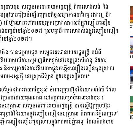
 បានជម្រាបជូន សម្តេចតេជោនាយករដ្ឋមន្រ្តី ពីការសាងសង់ និង
ដែលត្រូវបានរៀបចំឡើងក្រោមកិច្ចសន្យាភាពជាដៃគូ រវាងរដ្ឋ និង
ើម្បីឈានទៅការអនុវត្តគម្រោងសាងសង់ផ្លូវល្បឿនលឿន
ខ
រោងបញ្ចប់នៅឆ្នាំ២០២៧ ស្របគ្នានឹងការសាងសង់ផ្លូវល្បឿនលឿន
ង់នៅឆ្នាំ២០២៧។
ិន បានជម្រាបជូន សម្តេចតេជោនាយករដ្ឋមន្រ្តី បអំពី
ហ
វិនិយោគលើការចម្រាញ់ទឹកកខ្វក់នៅខេត្តព្រះសីហនុ និងការ
៉ែត និងគម្រោងនៃការវិនិយោគផ្លូវរថភ្លើងល្បឿនលឿនធុនស្រាល
-អង្គរថ្មី នៅស្រុកជីក្រែង ក្នុងខេត្តសៀមរាប។
ព្
នសម្ដែងនូវការវាយតម្លៃខ្ពស់ ចំពោះក្រុមហ៊ុនវិនិយោគទាំងបី ដែល
្ព័ន្ធផ្លូវប្រកបដោយគុណភាព នៅកម្ពុជាសម្រាប់ពេលខាងមុខ។
ុនស្រាល សម្តេចតេជោនាយករដ្ឋមន្រ្តី បានស្នើឱ្យក្រុមហ៊ុន
ោងវិនិយោគផ្លូវល្បឿនលឿនធុនស្រាល ពីរាជធានីភ្នំពេញទៅ
ត្រ
ូវរថភ្លើងល្បឿនលឿនធុនស្រាលក្នុងរាជធានីភ្នំពេញ ដែលកំពុងមាន