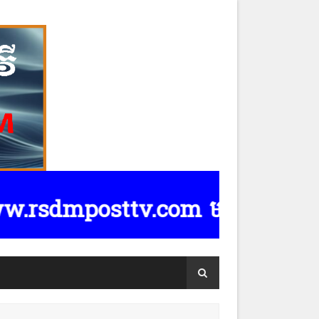
dmposttv.com មានទទួលផ្សាយពាណិជ្ជកម