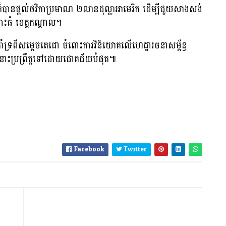
ិន ក៏បានផ្តល់ថវិកាប្រមាណ ២លានដុល្លាអាមេរិក ដើម្បីជួយសាងសង់
ោះធំ ខេត្តកណ្តាល។
គាំទ្រពីសម្តេចតេជោ ចំពោះការវិនិយោគលើហេដ្ឋារចនាសម្ព័ន្ធ
ំងនោះប្រព្រឹត្តទៅដោយជោគជ័យបំផុត៕
Facebook
Twitter