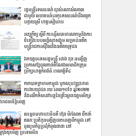
រដ្ឋមន្ត្រីទេសចរណ៍ ចុះសំណេះសំណាល
ជាមួយ សហគមន៍អេកូទេសចរណ៍បឹងឈូក
បន្ទាយស្រី ខេត្តសៀមរាប
អនុក្រឹត្យ ស្តីពី ការធ្វើសមាហរណកម្មនិងការ
ដំឡើងរបបសន្តិសុខសង្គម សម្រាប់អតីត
មន្ត្រីរាជការស៊ីវិលនិងអតីតយុទ្ធជន
ឯកឧត្តមទេសរដ្ឋមន្រ្តី ថោង ខុន អញ្ជើញ
ប្រកាសឱ្យចូលកាន់តំណែងសមាជិកក្រុម
ប្រឹក្សាខេត្តកំពង់ធំ អាណត្តិទី៤
កាកបាទក្រហមកម្ពុជា បូកសរុបវឌ្ឍនភាព
ការងារយុវជន រយៈពេល១០ខែ ឆ្នាំ២០២២
និងលើកទិសដៅបន្តនៃគ្រឹះស្ថានឧត្តមសិក្សា
នុងរាជធានីភ្នំពេញ
សម្តេចមហាបវរធិបតី ហ៊ុន ម៉ាណែត ដឹកនាំ
គណៈប្រតិភូអញ្ជើញចាកចេញពីកម្ពុជា ទៅ
ចូលរួមកិច្ចប្រជុំកំពូលនានា នៅ
ីក្រុងគុនមិញ ប្រទេសចិន