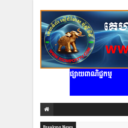
ផ្សាយពាណិជ្ជកម្ម
Breaking News