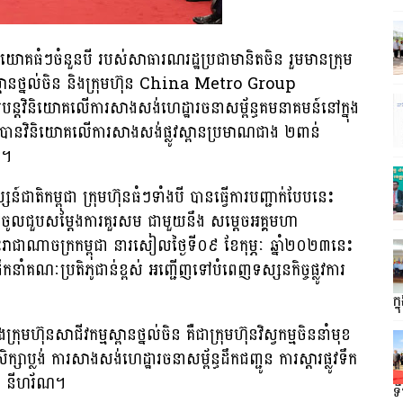
នវិនិយោគធំៗចំនួនបី របស់សាធារណរដ្ឋប្រជាមានិតចិន រួមមានក្រុម
ស្ពានថ្នល់ចិន និងក្រុមហ៊ុន China Metro Group
របន្តវិនិយោគលើការសាងសង់ហេដ្ឋារចនាសម្ព័ន្ធគមនាគមន៍នៅក្នុង
ងនោះបានវិនិយោគលើការសាងសង់ផ្លូវស្ពានប្រមាណជាង ២ពាន់
ក។
ជាតិកម្ពុជា ក្រុមហ៊ុនធំៗទាំងបី បានធ្វើការបញ្ជាក់បែបនេះ
តឱ្យចូលជួបសម្តែងការគួរសម ជាមួយនឹង សម្តេចអគ្គមហា
ះរាជាណាចក្រកម្ពុជា នារសៀលថ្ងៃទី០៩ ខែកុម្ភៈ ឆ្នាំ២០២៣នេះ
កនាំគណៈប្រតិភូជាន់ខ្ពស់ អញ្ជើញទៅបំពេញទស្សនកិច្ចផ្លូវការ
ក្
មហ៊ុនសាជីវកម្មស្ពានថ្នល់ចិន គឺជាក្រុមហ៊ុនវិស្វកម្មចិននាំមុខ
្សាប្លង់ ការសាងសង់ហេដ្ឋារចនាសម្ព័ន្ធដឹកជញ្ជូន ការស្តារផ្លូវទឹក
ណ៍ នីហរ័ណ។
ទ