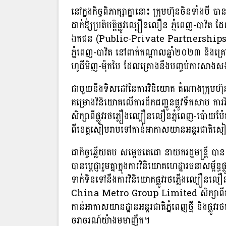
នៅក្នុងកិច្ចពិភាក្សាគ្នានោះ ក្រុមហ៊ុនចិនទាំងបី
ដាក់ឱ្យប្រតិបត្តិផ្លូវល្បឿនលឿន ភ្នំពេញ-បាវិត 
ឯកជន (Public-Private Partnerships) ដ
ភ្នំពេញ-បាវិត នៅពាក់កណ្តាលឆ្នាំ២០២៣ និងគ្
ហូជីមិញ-ម៉ុកបៃ ដែលគ្រោងនឹងបញ្ចប់ការសាងស
ជាមួយនឹងទិសដៅនៃការវិនិយោគ តំណាងក្រុមហ៊ុនច
គម្រោងវិនិយោគលើការដឹកជញ្ជូនផ្លូវទឹកសាប ការ
សិក្សាពីផ្លូវរថភ្លឿងល្បឿនលឿនភ្នំពេញ-ប៉ោយប
ពីខេត្តសៀមរាបទៅកាន់អាកាសយានអន្តរជាតិសៀមរាប
ជាកិច្ចឆ្លើយតប សម្តេចតេជោ នាយករដ្ឋមន្រ្តី បា
បានប្តេជ្ញារួមគ្នាក្នុងការវិនិយោគហេដ្ឋារចនាសម
ទាក់ទិនទៅនឹងការវិនិយោគផ្លូវរថភ្លើងល្បឿនលឿនធ
China Metro Group Limited សិក្សាពីគម្រ
កាន់អាកាសយានដ្ឋានអន្តរជាតិភ្នំពេញថ្មី និងផ្ល
ចរាចរណ៍យ៉ាងមមាញឹក។