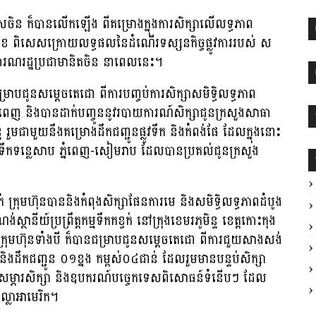
ទេសចិន ក៏បានលើកឡើង ពីគម្រោងក្នុងការសិក្សាលើលទ្ធភាព
ាងមុខ ពិសេសក្រោយលទ្ធផលនៃដំណើរទស្សនកិច្ចផ្លូវការរបស់ ស
សាធារណរដ្ឋប្រជាមានិតចិន នាពេលនេះ។
នជម្រាបជូនសម្តេចតេជោ ពីការបញ្ចប់ការសិក្សាសមិទ្ធិលទ្ធភាព
្នំពេញ និងបានដាក់បញ្ចូននូវរបាយការណ៍សិក្សាជូនក្រសួងសាធា
្ត រួមជាមួយនឹងគម្រោងដឹកជញ្ជូនផ្លូវទឹក និងកំពង់ផែ ដែលក្នុងនោះ
្លូវទឹកទន្លេសាប ភ្នំពេញ-សៀមរាប ដែលបានប្រគល់ជូនក្រសួង
់ ក្រុមហ៊ុនបាននិងកំពុងសិក្សាផែនការមេ និងសមិទ្ធិលទ្ធភាពដំបូង
្ថានីយ៍ប្រព្រឹត្តកម្មទឹកកខ្វក់ នៅក្រុងខេមរភូមិន្ទ ខេត្តកោះកុង
ះ ក្រុមហ៊ុនទាំងបី ក៏បានជម្រាបជូនសម្តេចតេជោ ពីការជួយសាងសង់
ងដឹកជញ្ជូន ០១ខ្នង កម្ពស់០៤ជាន់ ដែលរួមមានបន្ទប់សិក្សា
ាក់សម្ភារសិក្សា និងឧបករណ៍បច្ចេកទេសពិសោធន៍ទំនើបៗ ដែល
លាអាមេរិក។