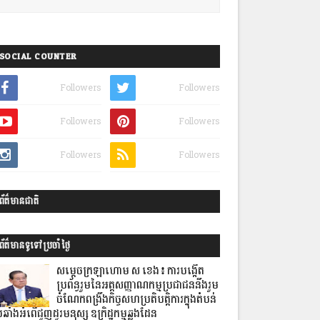
SOCIAL COUNTER
Followers
Followers
Followers
Followers
Followers
Followers
ព័ត៌មានជាតិ
ព័ត៌មានទូទៅប្រចាំថ្ងៃ
សម្ដេចក្រឡាហោម ស ខេង៖ ការបង្កើត
ប្រព័ន្ធរួមនៃអត្តសញ្ញាណកម្មប្រជាជននឹងរួម
ចំណែក​ពង្រឹងកិច្ចសហប្រតិបត្តិការ​ក្នុងតំបន់
រឆាំងអំពើជួញដូរមនុស្ស ឧក្រិដ្ឋកម្មឆ្លងដែន