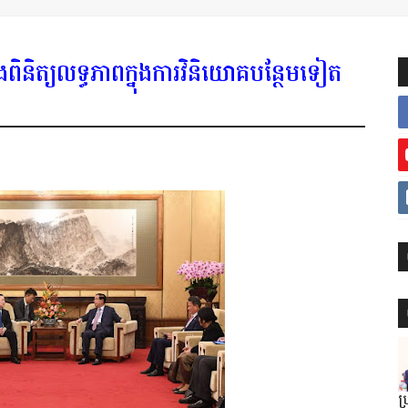
ងពិនិត្យលទ្ធភាពក្នុងការវិនិយោគបន្ថែមទៀត
ប្