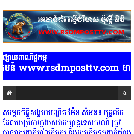
ផ្សាយពាណិជ្ជកម្ម
មន៍ www.rsdmposttv.com មានទទួលផ្សា
សម្តេចកិត្តិសង្គហបណ្ឌិត ម៉ែន សំអន៖ បុគ្គលិក
ដែលបម្រើការក្នុងសេវាកម្សាន្តទេសចរណ៍ ត្រូវ
បានរាជរដ្ឋាភិបាលគិតគូរ និងយកចិត្តទុកដាក់យ៉ាង