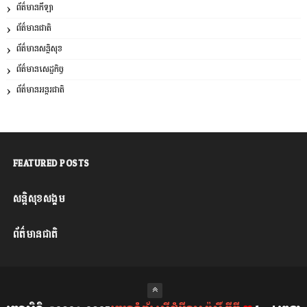
ព័ត៌មានកីឡា
ព័ត៌មានជាតិ
ព័ត៌មានសន្តិសុខ
ព័ត៌មានសេដ្ឋកិច្ច
ព័ត៌មានអន្តរជាតិ
FEATURED POSTS
សន្តិសុខសង្គម
ព័ត៌មានជាតិ