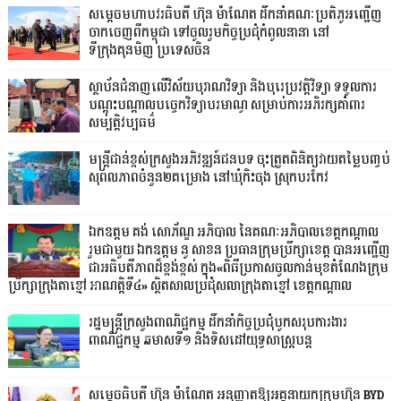
សម្តេចមហាបវរធិបតី ហ៊ុន ម៉ាណែត ដឹកនាំគណៈប្រតិភូអញ្ជើញ
ចាកចេញពីកម្ពុជា ទៅចូលរួមកិច្ចប្រជុំកំពូលនានា នៅ
ទីក្រុងគុនមិញ ប្រទេសចិន
ស្ថាប័នជំនាញលើវិស័យបុរាណវិទ្យា និងបុរេប្រវតិ្តវិទ្យា ទទួលការ
បណ្តុះបណ្តាលបច្ចេកវិទ្យាបរមាណូ សម្រាប់ការអភិរក្សគាំពារ
សម្បត្តិវប្បធម៌
មន្ត្រីជាន់ខ្ពស់ក្រសួងអភិវឌ្ឍន៍ជនបទ ចុះត្រួតពិនិត្យវាយតម្លៃបញ្ចប់
សុពលភាពចំនួន២គម្រោង នៅឃុំកិះចុង ស្រុកបរកែវ
ឯកឧត្តម គង់ សោភ័ណ្ឌ អភិបាល នៃគណៈអភិបាលខេត្តកណ្តាល
រួមជាមួយ ឯកឧត្តម នូ សាខន ប្រធានក្រុមប្រឹក្សាខេត្ត បានអញ្ជើញ
ជាអធិបតីភាពដ៏ខ្ពង់ខ្ពស់ ក្នុង«ពិធីប្រកាសចូលកាន់មុខតំណែងក្រុម
ប្រឹក្សាក្រុងតាខ្មៅ អាណត្តិទី៤» ស្ថិតសាលប្រជុំសលាក្រុងតាខ្មៅ ខេត្តកណ្តាល
រដ្ឋមន្ត្រីក្រសួងពាណិជ្ជកម្ម ដឹកនាំកិច្ចប្រជុំបូកសរុបការងារ
ពាណិជ្ជកម្ម ឆមាសទី១ និងទិសដៅយុទ្ធសាស្រ្តបន្ត
សម្តេចធិបតី ហ៊ុន ម៉ាណែត អនុញ្ញាតឱ្យអគ្គនាយកក្រុមហ៊ុន BYD