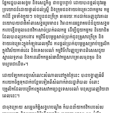
ផ្នែករដ្ឋបាលសង្គម និងសេដ្ឋកិច្ច ជាបន្តបន្ទាប់ ដោយបានផ្តល់នូវអត្ថ
ប្រយោជន៍ដោយផ្ទាល់ដល់ស្ត្រី និងក្រុមជនងាយរងគ្រោះជាកម្មករ កម្ម
ការិនី រួមទាំងក្មួយៗ បងប្អូនជនក្រីក្រ តាមរយៈការដាក់ចេញនូវគោល
នយោបាយជាតិគាំពារសង្គមរួមមាន៖ វិធានការអន្តរាគមន៍ជំនួយសង្គម
ការបង្កើនមូលធនថវិកាសាច់ប្រាក់ពលកម្ម ដើម្បីជួយកម្មករ និយោជិត
ដែលបានព្យួរការងារ កម្មវិធីឧបត្ថម្ភសាច់ប្រាក់ជូនគ្រួសារក្រីក្រ និង
ងាយរងគ្រោះក្នុងកំឡុងពេលកូវីដ ការផ្តល់ប្រាក់ឧបត្ថម្ភសម្រាប់បុគ្គលិក
ក្នុងវិស័យកាត់ដេរ និងទេសចរណ៍ កម្មវិធីហិរញ្ញប្បទានពិសេសជួយ
ស្ដារលទ្ធភាព និងការលើកកម្ពស់អាជីវកម្មសហគ្រាសធុនតូច និង
មធ្យមជាដើម»។
ដោយឡែកការជួបសំណេះសំណាលនៅក្នុងថ្ងៃនេះ បានបង្ហាញអំពី
ការយកចិត្តទុកដាក់បន្ថែមទៀតពីសំណាក់រាជរដ្ឋាភិបាល ចំពោះ
បុគ្គលិកដែលបម្រើការក្នុងសេវាកម្សាន្តទេសចរណ៍ មនុស្សពេញវ័យនា
ពេលនេះ។
ជាចុងក្រោយ សម្តេចកិត្តិសង្គហបណ្ឌិត ក៏បាននាំយកថវិការបស់ស