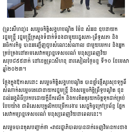
(ព្រះសីហនុ)៖ សម្តេចកិត្តិសង្គហបណ្ឌិត ម៉ែន សំអន ឧបនាយក
រដ្ឋមន្រ្តី រដ្ឋមន្រ្តីក្រសួងទំនាក់ទំនងជាមួយរដ្ឋសភា-ព្រឹទ្ធសភា និង
អធិការកិច្ច បានអញ្ជើញជួបសំណេះសំណាល ជាមួយមេការ និងអ្នក
គ្រប់គ្រងនៅតាមសេវាកម្សាន្តទេសចរណ៍ មនុស្សពេញវ័យ
សរុប៨៥៥នាក់ នៅខេត្តព្រះសីហនុ នារសៀលថ្ងៃចន្ទ ទី១០ ខែមេសា
ឆ្នាំ២០២៣។
ថ្លែងក្នុងឱកាសនោះ សម្តេចកិត្តិសង្គហបណ្ឌិត បានផ្តាំផ្ញើសួរសុខទុក្ខពី
សំណាក់សម្តេចតេជោនាយករដ្ឋមន្ត្រី និងសម្ដេចកិត្តិព្រឹទ្ធបណ្ឌិត ជូន
ដល់អង្គពិធីប្រកបដោយក្តីនឹករលឹក និងការគិតគូរយកចិត្តទុកដាក់គ្រប់
បែបយ៉ាង ជាពិសេសបុគ្គលិកបម្រើការងារ សេដ្ឋកិច្ចក្រៅប្រព័ន្ធ ផ្នែក
សេវាកម្សាន្តទេសចរណ៍ មនុស្សពេញវ័យនាពេលនេះ។
សម្តេចបានគូសបញ្ជាក់ថា «រាជរដ្ឋាភិបាលបានដាក់ចេញវិធានការខាង