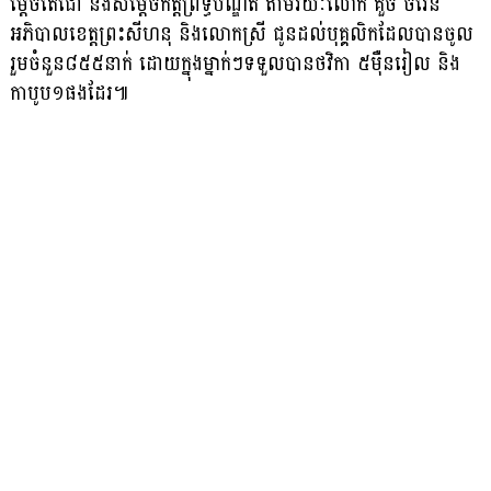
ម្តេចតេជោ និងសម្តេចកិត្តិព្រឹទ្ធបណ្ឌិត តាមរយៈលោក គួច ចំរើន
អភិបាលខេត្តព្រះសីហនុ និងលោកស្រី ជូនដល់បុគ្គលិកដែលបានចូល
រួមចំនួន៨៥៥នាក់ ដោយក្នុងម្នាក់ៗទទួលបានថវិកា ៥ម៉ឺនរៀល និង
កាបូប១ផងដែរ៕