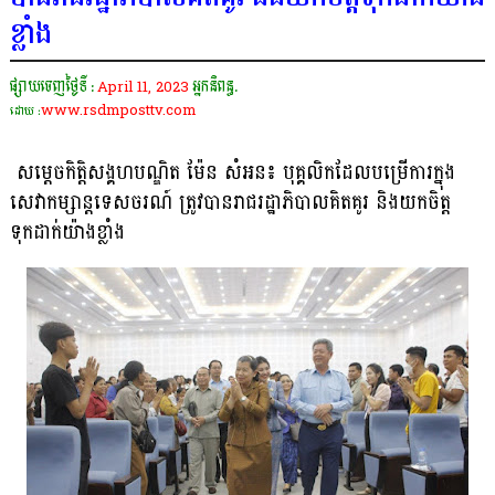
ខ្លាំង
ផ្សាយចេញថ្ងៃទី :
April 11, 2023
អ្នកនិពន្ធ.
www.rsdmposttv.com
ដោយ :
សម្តេចកិត្តិសង្គហបណ្ឌិត ម៉ែន សំអន៖ បុគ្គលិកដែលបម្រើការក្នុង
សេវាកម្សាន្តទេសចរណ៍ ត្រូវបានរាជរដ្ឋាភិបាលគិតគូរ និងយកចិត្ត
ទុកដាក់យ៉ាងខ្លាំង