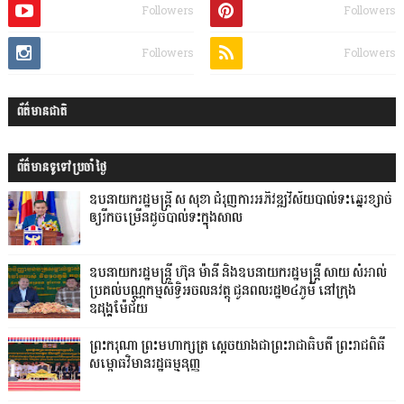
Followers
Followers
Followers
Followers
ព័ត៌មានជាតិ
ព័ត៌មានទូទៅប្រចាំថ្ងៃ
ឧបនាយករដ្ឋមន្ដ្រី ស សុខា ជំរុញការអភិវឌ្ឍវិស័យបាល់ទះឆ្នេរខ្សាច់
ឲ្យរីកចម្រើនដូចបាល់ទះក្នុងសាល
ឧបនាយករដ្ឋមន្ដ្រី ហ៊ុន ម៉ានី និងឧបនាយករដ្ឋមន្ដ្រី សាយ សំអាល់
ប្រគល់បណ្ណកម្មសិទ្ធិអចលនវត្ថុ ជូនពលរដ្ឋ២៤ភូមិ នៅក្រុង
ឧដុង្គម៉ែជ័យ
ព្រះករុណា ព្រះមហាក្សត្រ ស្តេចយាងជាព្រះរាជាធិបតី ព្រះរាជពិធី
សម្ពោធវិមានរដ្ឋធម្មនុញ្ញ