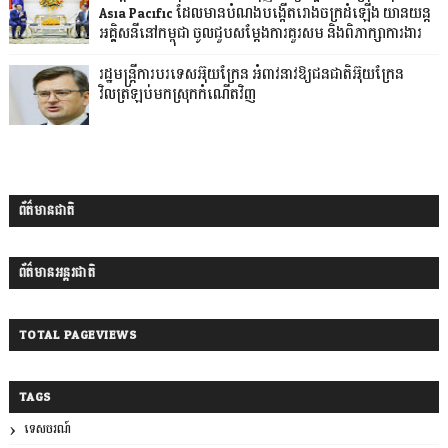
Asia Pacific ដែលមានបំណងបង្កើតរោងចក្រដំឡើង យានយន្ត
អគ្គិសនីនៅកម្ពុជា ចូលជួបសម្ដែងការគួរសម និងពិភាក្សាការងារ
រដ្ឋមន្ត្រីការបរទេសអ៊ុយក្រែន អំពាវនាវឱ្យជនជាតិអ៊ុយក្រែន
វិលត្រឡប់មកស្រុកកំណើតវិញ
ព័ត៌មានជាតិ
ព័ត៌មានអន្តរជាតិ
TOTAL PAGEVIEWS
TAGS
ទេសចរណ៍