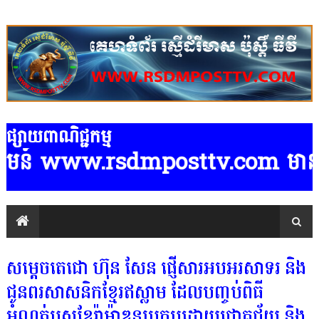
ផ្សាយពាណិជ្ជកម្ម
មន៍ www.rsdmposttv.com មានទទួលផ្សាយ
សម្ដេចតេជោ ហ៊ុន សែន ផ្ញើសារអបអរសាទរ និង
ជូនពរសាសនិកខ្មែរឥស្លាម ដែលបញ្ចប់ពិធី
អំណត់បួសខែរ៉ាម៉ាឌនប្រកបដោយជោគជ័យ និង