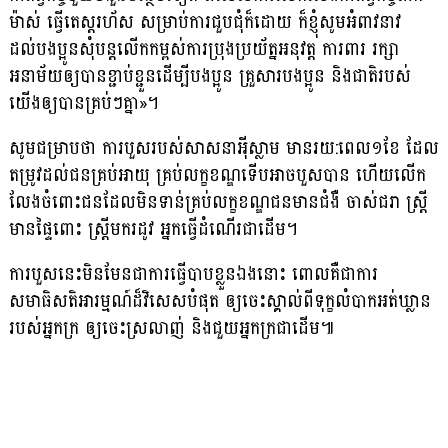
ម៉ាស់ ធ្វេីតេស្តរហ័ស សម្រាប់ការជួបជុំក៏ដោយ ក៏ខ្ញុំសូមអំពាវនាវ
ដល់បងប្អូនសុំបន្តលើកកម្ពស់ការប្រុងប្រយ័ត្នអនុវត្ត ការពារ រក្សា
អនាម័យឲ្យបានខ្ជាប់ខ្ជួនដើម្បីបងប្អូន គ្រួសារបងប្អូន និងជាតិរបស់
យើងឲ្យបានគ្រប់ៗគ្នា»។
សូមជម្រាបថា ការបួសរបស់សាសនាអ៉ីស្លាម មានរយ:ពេល១ខែ ដែល
តម្រូវដល់ជនគ្រប់អាយុ គ្រប់លក្ខខណ្ឌទើបអាចបួសបាន ហើយលើក
លែងចំពោះជនដែលមិនទាន់គ្រប់លក្ខខណ្ឌជនមានជំងឺ ចាស់ជរា ស្ត្រី
មានផ្ទៃពោះ ស្ត្រីមករដូវ អ្នកធ្វើដំណើរជាដើម។
ការបួសនេះមិនមែនជាការធ្វើបាបខ្លួនឯងនោះ ពោលគឺជាការ
សមាធិសតិអារម្មណ៍ដ៏វិសេសបំផុត ឲ្យចេះស្គាល់ពីទុក្ខលំបាកអត់ឃ្លាន
របស់អ្នកក្រ ឲ្យចេះស្រលាញ់ និងជួយអ្នកក្រជាដើម៕