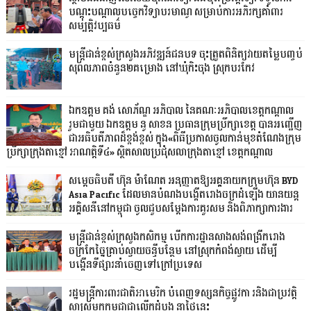
បណ្តុះបណ្តាលបច្ចេកវិទ្យាបរមាណូ សម្រាប់ការអភិរក្សគាំពារ
សម្បត្តិវប្បធម៌
មន្ត្រីជាន់ខ្ពស់ក្រសួងអភិវឌ្ឍន៍ជនបទ ចុះត្រួតពិនិត្យវាយតម្លៃបញ្ចប់
សុពលភាពចំនួន២គម្រោង នៅឃុំកិះចុង ស្រុកបរកែវ
ឯកឧត្តម គង់ សោភ័ណ្ឌ អភិបាល នៃគណៈអភិបាលខេត្តកណ្តាល
រួមជាមួយ ឯកឧត្តម នូ សាខន ប្រធានក្រុមប្រឹក្សាខេត្ត បានអញ្ជើញ
ជាអធិបតីភាពដ៏ខ្ពង់ខ្ពស់ ក្នុង«ពិធីប្រកាសចូលកាន់មុខតំណែងក្រុម
ប្រឹក្សាក្រុងតាខ្មៅ អាណត្តិទី៤» ស្ថិតសាលប្រជុំសលាក្រុងតាខ្មៅ ខេត្តកណ្តាល
សម្តេចធិបតី ហ៊ុន ម៉ាណែត អនុញ្ញាតឱ្យអគ្គនាយកក្រុមហ៊ុន BYD
Asia Pacific ដែលមានបំណងបង្កើតរោងចក្រដំឡើង យានយន្ត
អគ្គិសនីនៅកម្ពុជា ចូលជួបសម្ដែងការគួរសម និងពិភាក្សាការងារ
មន្ត្រីជាន់ខ្ពស់ក្រសួងកសិកម្ម បើកការដ្ឋានសាងសង់ពង្រីករោង
ចក្រកែច្នៃគ្រាប់ស្វាយចន្ទីបន្ថែម នៅស្រុកកំពង់ស្វាយ ដើម្បី
បង្កើនទីផ្សារនាំចេញទៅក្រៅប្រទេស
រដ្ឋមន្រ្តីការពារជាតិអាមេរិក បំពេញទស្សនកិច្ចផ្លូវកា រនិងជាប្រវត្តិ
សាស្រ្តមកកម្ពុជាជាលើកដំបូង នាថ្ងៃនេះ