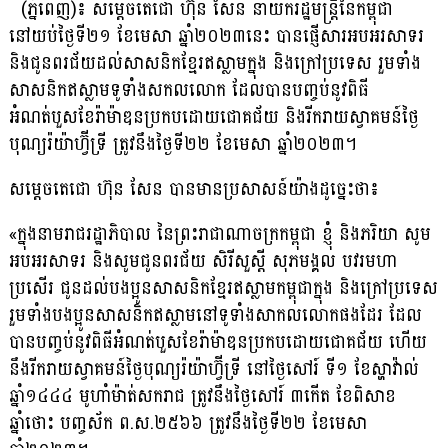
(ភ្នំពេញ)៖ សម្ដេចតេជោ ហ៊ុន សែន នាយករដ្ឋមន្ដ្រីនៃកម្ពុជា
នៅយប់ថ្ងៃទី២១ ខែមេសា ឆ្នាំ២០២៣នេះ បានផ្ញើសារអបអរសាទរ
និងជូនពរជ័យដល់សាសនិកខ្មែរឥស្លាមក្នុង និងក្រៅប្រទេស រួមទាំង
សាសនិកឥស្លាមទូទាំងសកលលោក ដែលបានបញ្ចប់នូវពិធី
អំណត់បួសខែរ៉ាម៉ាឌនប្រកបដោយជោគជ័យ និងរីករាយស្វាគមន៍ថ្ងៃ
បុណ្យរ៉យ៉ាហ្វ៊ីទ្រី ត្រូវនឹងថ្ងៃទី២២ ខែមេសា ឆ្នាំ២០២៣។
សម្ដេចតេជោ ហ៊ុន សែន បានមានប្រសាសន៍យ៉ាងដូច្នេះថា៖
«ក្នុងនាមរាជរដ្ឋាភិបាល នៃព្រះរាជាណាចក្រកម្ពុជា ខ្ញុំ និងភរិយា សូម
អបអរសាទរ និងសូមជូនពរជ័យ សិរីសួស្ដី សុភមង្គល បវរមហា
ប្រសើរ ជូនដល់បងប្អូនសាសនិកខ្មែរឥស្លាមកម្ពុជាក្នុង និងក្រៅប្រទេស
រួមទាំងបងប្អូនសាសនិកឥស្លាមនៅទូទាំងសាកលលោកផងដែរ ដែល
បានបញ្ចប់នូវពិធីអំណត់បួសខែរ៉ាម៉ាឌនប្រកបដោយជោគជ័យ ហេីយ
នឹងរីករាយស្វាគមន៍ថ្ងៃបុណ្យរ៉យ៉ាហ្វ៊ីទ្រី នៅថ្ងៃសៅរ៍ ទី១ ខែស្ហាវ៉ាល់
ឆ្នាំ១៤៤៤ មូហាំម៉ាត់សករាជ ត្រូវនឹងថ្ងៃសៅរ៍ ៣កើត ខែពិសាខ
ឆ្នាំថោះ បញ្ចស័ក ព.ស.២៥៦៦ ត្រូវនឹងថ្ងៃទី២២ ខែមេសា