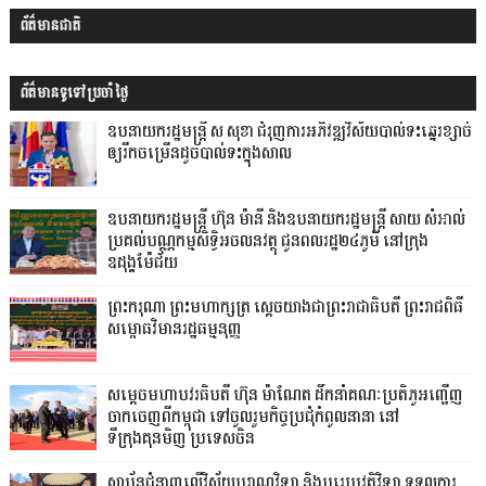
ព័ត៌មានជាតិ
ព័ត៌មានទូទៅប្រចាំថ្ងៃ
ឧបនាយករដ្ឋមន្ដ្រី ស សុខា ជំរុញការអភិវឌ្ឍវិស័យបាល់ទះឆ្នេរខ្សាច់
ឲ្យរីកចម្រើនដូចបាល់ទះក្នុងសាល
ឧបនាយករដ្ឋមន្ដ្រី ហ៊ុន ម៉ានី និងឧបនាយករដ្ឋមន្ដ្រី សាយ សំអាល់
ប្រគល់បណ្ណកម្មសិទ្ធិអចលនវត្ថុ ជូនពលរដ្ឋ២៤ភូមិ នៅក្រុង
ឧដុង្គម៉ែជ័យ
ព្រះករុណា ព្រះមហាក្សត្រ ស្តេចយាងជាព្រះរាជាធិបតី ព្រះរាជពិធី
សម្ពោធវិមានរដ្ឋធម្មនុញ្ញ
សម្តេចមហាបវរធិបតី ហ៊ុន ម៉ាណែត ដឹកនាំគណៈប្រតិភូអញ្ជើញ
ចាកចេញពីកម្ពុជា ទៅចូលរួមកិច្ចប្រជុំកំពូលនានា នៅ
ទីក្រុងគុនមិញ ប្រទេសចិន
ស្ថាប័នជំនាញលើវិស័យបុរាណវិទ្យា និងបុរេប្រវតិ្តវិទ្យា ទទួលការ