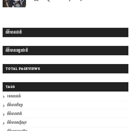
ព័ត៌មានជាតិ
ព័ត៌មានអន្តរជាតិ
TOTAL PAGEVIEWS
TAGS
ទេសចរណ៍
ព័ត៌មានកីឡា
ព័ត៌មានជាតិ
ព័ត៌មានសន្តិសុខ