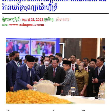
រីករាយថ្ងៃបុណ្យរ៉យ៉ាហ៊្វីទ្រី
ផ្សាយចេញថ្ងៃទី :
April 22, 2023
អ្នកនិពន្ធ.
ព័ត៌មានជាតិ
www.rsdmposttv.com
ដោយ :