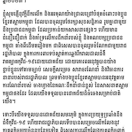
ឆ្នាំ២០២៣។
ខ្ញុំសូមផ្ញើនូវក្តីនឹករលឹក និងអរគុណយ៉ាងជ្រាលជ្រៅបំផុតចំពោះបងប្អូន
ខ្មែរឥស្លាមកម្ពុជា ដែលបានចូលរួមថែរក្សាសុខសន្តិភាព រួមគ្នាជាមួយ
នឹងប្រជាជនកម្ពុជា ដែលប្រកាន់យកសាសនាផ្សេងៗ ហើយមាន
ជំនឿជឿជាក់ និងគាំទ្រលើការដឹកនាំរបស់ខ្ញុំ និងគណបក្សប្រជាជន
កម្ពុជា តាំងពីដើមតរៀងមក ជាពិសេសបានចូលរួមចំណែកជាមួយរាជ
រដ្ឋាភិបាល ក្នុងការការពារទប់ស្កាត់ការឆ្លងរីករាលដាលជំងឺ
រាតត្បាតកូវីដ-១៩ដោយជោគជ័យ ដោយគោរពអនុវត្តបានយ៉ាង
ខ្ជាប់ខ្ជួនទៅតាមច្បាប់ សេចក្តីសម្រេច សារាចរណែនាំ និងវិធានការ
នានារបស់រាជរដ្ឋាភិបាល ព្រមទាំងបងប្អូនខ្មែរឥស្លាមបានអនុវត្តតាម
ការណែនាំរបស់ ចាងហ្វាងនៃគណៈដឹកនាំជាន់ខ្ពស់ នៃសាសនាឥស្លាម
កម្ពុជាផងដែរ ដែលយើងទទួលបានជោគជ័យដ៏ធំធេងសម្រាប់ជាតិ
យើង។
ទោះបីយេីងទទួលបានជោគជ័យសមរភូមិ ក្នុងការប្រយុទ្ធប្រឆាំងនឹង
ជំងឺកូវីដ-១៩ ហេីយរាជរដ្ឋាភិបាលទើបបានសម្រេចលើកលែងនូវ
កាតព្វកិច្ចមួយចំនួនបន្ថែមទៀត ពិសេសការលើកលែងកាតព្វកិច្ចពាក់