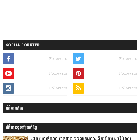
SOCIAL COUNTER
Followers
Followers
Followers
Followers
Followers
Followers
ព័ត៌មានជាតិ
ព័ត៌មានទូទៅប្រចាំថ្ងៃ
រដ្ឋប្រមូលចំណូលបានជាង ១៥លានដុល្លារ ពីអាជីវកម្មរុករ៉ែមាស