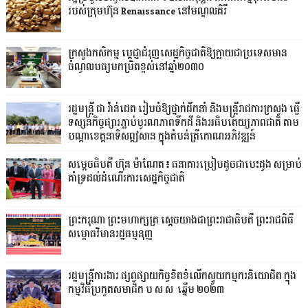
របស់ក្រុមហ៊ុន Renaissance នៅមណ្ឌលគិរី
ក្រសួងកសិកម្ម ប្តេជ្ញាជំរុញសេដ្ឋកិច្ចជាតិឱ្យក្លាយជាប្រទេសមាន
ចំណូលមធ្យមកម្រិតខ្ពស់​នៅឆ្នាំ២០៣០
រដ្ឋមន្ត្រី ជា វ៉ាន់ដេត រៀបចំឱ្យថ្នាក់ដឹកនាំ និងមន្ត្រីរាជការក្រសួង ធ្វើ
ទស្សនកិច្ចផ្សារភ្ជាប់បូរណភាពទឹកដី និងអធិបតេយ្យភាពជាតិ តាម
បណ្តាខេត្តនាទិសឦសាន ក្នុងតំបន់ត្រីកោណអភិវឌ្ឍន៍
សម្តេចធិបតី ហ៊ុន ម៉ាណែត៖ ធនាគារប្រៀបដូចជាបេះដូង សម្រាប់
គាំទ្រដល់ដំណើរការសេដ្ឋកិច្ចជាតិ
ព្រះករុណា ព្រះមហាក្សត្រ ស្តេចយាងជាព្រះរាជាធិបតី ព្រះរាជពិធី
សម្ពោធវិមានរដ្ឋធម្មនុញ្ញ
រដ្ឋមន្ត្រីការងារ ផ្សព្វផ្សាយកិច្ចខិតខំលើកស្ទួយកម្មករនិយោជិត ក្នុង
កម្មវិធីប្រកួតសមាជិក ប.ស.ស. ឆ្នើម ២០២៣