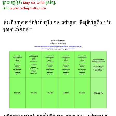
ផ្សាយចេញថ្ងៃទី :
May 02, 2023
អ្នកនិពន្ធ.
www.rsdmposttv.com
ដោយ :
កំណេីនអត្រាចាក់វ៉ាក់សាំងកូវីដ-១៩ នៅកម្ពុជា គិតត្រឹមថ្ងៃទី០២ ខែ
ឧសភា ឆ្នាំ២០២៣