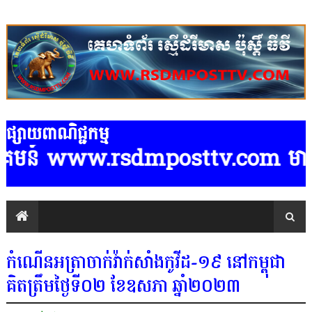
ផ្សាយពាណិជ្ជកម្ម
គមន៍ www.rsdmposttv.com មានទទួលផ្សា
កំណេីនអត្រាចាក់វ៉ាក់សាំងកូវីដ-១៩ នៅកម្ពុជា
គិតត្រឹមថ្ងៃទី០២ ខែឧសភា ឆ្នាំ២០២៣