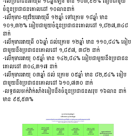
-លើប្រជាជនអាយុពី ១៨ឆ្នាំឡើង មាន ១០៣,៩២% ធៀបជាមួយ
ចំនួនប្រជាជនគោលដៅ ១០លាននាក់
-លើកុមារ-យុវវ័យអាយុពី ១២ឆ្នាំ ទៅក្រោម ១៨ឆ្នាំ មាន
១០១,៣២% ធៀបជាមួយចំនួនប្រជាជនគោលដៅ ១,៨២៧,៣៤៨
នាក់
-លើកុមារអាយុពី ០៦ឆ្នាំ ដល់ក្រោម ១២ឆ្នាំ មាន ១១០,៨៤% ធៀប
ជាមួយនឹងប្រជាជនគោលដៅ ១,៨៩៧, ៣៨២ នាក់
-លើកុមារអាយុ ០៥ឆ្នាំ មាន ១៤២,៨៤% ធៀបជាមួយនឹងប្រជាជន
គោលដៅ ៣០៤,៣១៧ នាក់
-លើកុមារអាយុ ០៣ឆ្នាំ ដល់ ក្រោម ០៥ឆ្នាំ មាន ៨២,៥៤% ធៀប
ជាមួយនឹងប្រជាជនគោលដៅ ៦១០,៧៣០ នាក់
-លទ្ធផលចាក់វ៉ាក់សាំងធៀបនឹងចំនួនប្រជាជនសរុប ១៦លាន នាក់
មាន ៩៥,៥៣%