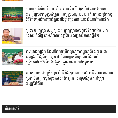
ប្រសាសន៍សំខាន់ៗរបស់ សម្តេចធិបតី ហ៊ុន ម៉ាណែត ឱកាស
អញ្ជើញបិទកិច្ចប្រជុំត្រួតពិនិត្យប្រចាំឆ្នាំ២០២៣ នៃការអនុវត្តកម្ម
វិធីកែទម្រង់ការគ្រប់គ្រងហិរញ្ញវត្ថុសាធារណៈ ដំណាក់កាលទី៤
ព្រះមហាក្សត្រ ចេញព្រះរាជក្រឹត្យត្រាស់បង្គាប់តែងតាំងលោក
សោម ពិសិដ្ឋ ជាអភិបាលខេត្តកែប សម្រាប់អាណត្តិទី២
គម្រោងពង្រីក និងលើកកកម្រិតគុណភាពផ្លូវជាតិលេខ ៧ ជា
៤គន្លង ពីរង្វង់មូលស្គន់ ដល់គល់ស្ពានគីស្សូណា និងចាប់
ផ្តើមសាង់សង់ នៅខែវិច្ឆិកា ឆ្នាំ២០២៣ ខាងមុខនេះ
ឧបនាយករដ្ឋមន្ដ្រី ហ៊ុន ម៉ានី និងឧបនាយករដ្ឋមន្ដ្រី សាយ សំអាល់
ប្រគល់បណ្ណកម្មសិទ្ធិអចលនវត្ថុ ជូនពលរដ្ឋ២៤ភូមិ នៅក្រុង
ឧដុង្គម៉ែជ័យ
ព័ត៌មានជាតិ