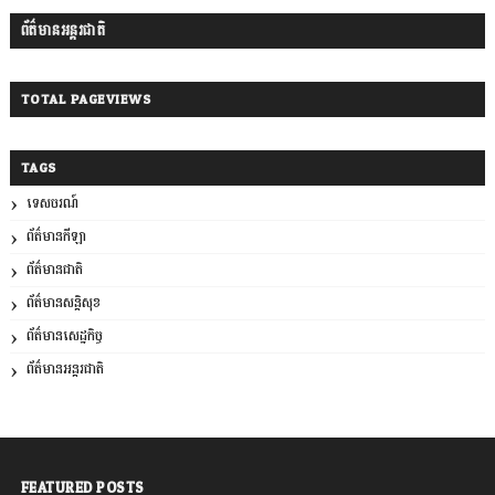
ព័ត៌មានអន្តរជាតិ
TOTAL PAGEVIEWS
TAGS
ទេសចរណ៍
ព័ត៌មានកីឡា
ព័ត៌មានជាតិ
ព័ត៌មានសន្តិសុខ
ព័ត៌មានសេដ្ឋកិច្ច
ព័ត៌មានអន្តរជាតិ
FEATURED POSTS