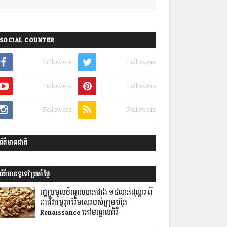
SOCIAL COUNTER
Followers
Followers
Followers
Followers
Followers
Followers
ព័ត៌មានជាតិ
ព័ត៌មានទូទៅប្រចាំថ្ងៃ
រដ្ឋប្រមូលចំណូលបានជាង ១៥លានដុល្លារ ពី
អាជីវកម្មរុករ៉ែមាសរបស់ក្រុមហ៊ុន
Renaissance នៅមណ្ឌលគិរី