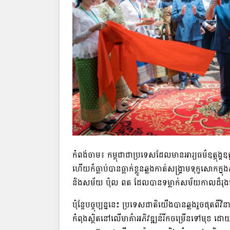
កំពង់ចាម៖ កម្ពុជា​ជា​ប្រទេស​ដែលមាន​អារ្យធម៌​ឧត្ដុង្គឧត្ដ
ហើយក៏​ធ្លាប់បាន​ធ្លាក់ខ្លួន​ឆ្លងកាត់​សង្គ្រាម​ទុក្ខសោក
និង​សម័យ ប៉ុល ពត ដែល​បាន​ទម្លាក់​សម័យកាល​ដ៏​រុងរឿ
ប៉ុន្តែ​បច្ចុប្បន្ននេះ ប្រទេសជាតិ​យើង​បាន​ឆ្លង​រួច​ផុតពី​
កំពុង​ស្ថិតនៅលើ​មាគ៌ា​អភិវឌ្ឍន៍​រីកចម្រើន​ទៅមុខ 