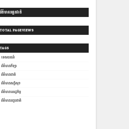
ព័ត៌មានអន្តរជាតិ
TOTAL PAGEVIEWS
TAGS
ទេសចរណ៍
ព័ត៌មានកីឡា
ព័ត៌មានជាតិ
ព័ត៌មានសន្តិសុខ
ព័ត៌មានសេដ្ឋកិច្ច
ព័ត៌មានអន្តរជាតិ