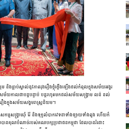
ត
ម និង​ធ្លាប់​ស្គាល់​នូវ​ភាពរុងរឿង​ថ្កុំថ្កើង​ឡើងដល់​កំពូល​ក្នុងសម័យ​អង្គរ
​ក្នុង​សម័យកាល​ជា​បន្តបន្ទាប់ បន្ត​រហូតមកដល់​ស​ម័​យ​សង្គ្រាម លន់ នល់
ង​ក្នុង​សម័យ​សង្គមរាស្ត្រនិយម​។
វិនាសកម្ម​សង្គ្រាម​រ៉ាំ រ៉ៃ និង​ទុក្ខលំបាក​វេទនា​ទាំងឡាយ​ទាំងពួង ហើយក៏​
ដោយបាន​គុណបំណាច់​របស់​គណបក្ស​ប្រជាជន​កម្ពុជា ដែល​បាន​រំដោះ