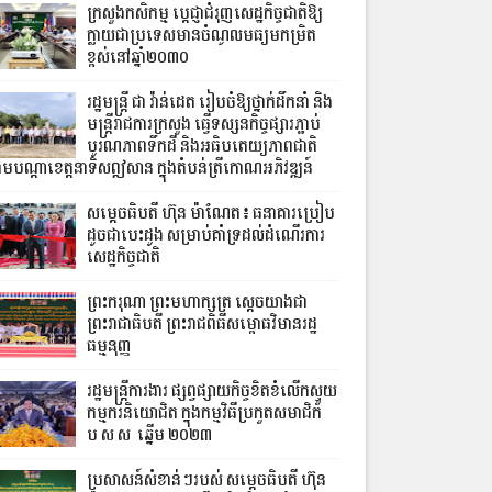
ក្រសួងកសិកម្ម ប្តេជ្ញាជំរុញសេដ្ឋកិច្ចជាតិឱ្យ
ក្លាយជាប្រទេសមានចំណូលមធ្យមកម្រិត
ខ្ពស់​នៅឆ្នាំ២០៣០
រដ្ឋមន្ត្រី ជា វ៉ាន់ដេត រៀបចំឱ្យថ្នាក់ដឹកនាំ និង
មន្ត្រីរាជការក្រសួង ធ្វើទស្សនកិច្ចផ្សារភ្ជាប់
បូរណភាពទឹកដី និងអធិបតេយ្យភាពជាតិ
ាមបណ្តាខេត្តនាទិសឦសាន ក្នុងតំបន់ត្រីកោណអភិវឌ្ឍន៍
សម្តេចធិបតី ហ៊ុន ម៉ាណែត៖ ធនាគារប្រៀប
ដូចជាបេះដូង សម្រាប់គាំទ្រដល់ដំណើរការ
សេដ្ឋកិច្ចជាតិ
ព្រះករុណា ព្រះមហាក្សត្រ ស្តេចយាងជា
ព្រះរាជាធិបតី ព្រះរាជពិធីសម្ពោធវិមានរដ្ឋ
ធម្មនុញ្ញ
រដ្ឋមន្ត្រីការងារ ផ្សព្វផ្សាយកិច្ចខិតខំលើកស្ទួយ
កម្មករនិយោជិត ក្នុងកម្មវិធីប្រកួតសមាជិក
ប.ស.ស. ឆ្នើម ២០២៣
ប្រសាសន៍សំខាន់ៗរបស់ សម្តេចធិបតី ហ៊ុន