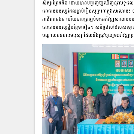
សិក្សា​ព្រៃទទឹង ដោយបាន​បង្ហាញឱ្យឃើញ​នូវ​លទ្ធផល​នៃ​ការដា
ធនធានមនុស្ស​ដែល​ធ្លាប់​រៀនសូត្រ​នៅក្នុង​សាលា​នេះ បាន
អាជីព​ការងារ ហើយ​បាន​ត្រឡប់មក​អភិវឌ្ឍ​សាលាបឋមសិក្
ធនធានមនុស្ស​ថ្មី​បន្ថែមទៀត​។ សមិទ្ធផល​ដែល​សម្ពោធ​ក្នុង
បណ្តាល​ធនធានមនុស្ស ដែល​នឹងត្រូវ​ចូលរួម​អភិវឌ្ឍ​ប