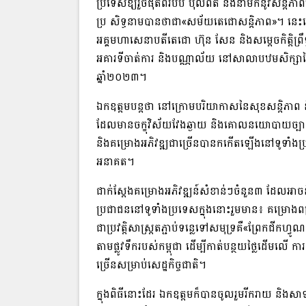
ប្រទេស​ឱ្យ​រួចផុត​ពីរ​បប ប៉ុលពត និង​នាំមក​នូវ​សន
ប្រ សិទ្ធ​នាម​បាន​ថា​ជា​«​សម័យ​តេ​ជោ​សន្តិភាព​»​។ នេះ​
អគ្គមហាសេនាបតី​តេ​ជោ ហ៊ុន សែន និង​សម្តេច​កិត្តិ​ព្រឹទ្ធ​បណ
អគារ​ទីចាត់ការ និង​បណ្ណាល័យ នៅ​សាលាបឋមសិក្សា​ព្រៃ
ឆ្នាំ​២០២៣​។​
​ឯកឧត្ដម​បន្តថា នៅក្រោម​បរិយាកាស​នៃ​សុខសន្តិភាព និង
ដែលមាន​ចក្ខុវិស័យ​វែងឆ្ងាយ និង​គោលនយោបាយ​ច្បាស់
និង​គម្រោង​អភិវឌ្ឍ​ជាច្រើន​បានកកើតឡើង​នៅ​ទូទាំង
អនាគត​។
ជាក់ស្តែង​គម្រោង​អភិវឌ្ឍន៍​សំខាន់ៗ​ចំនួន​៣ ដែល​អាច​ន
ប្រជាជន​នៅ​ទូទាំងប្រទេស​ក្នុងនោះ​រួមមាន​៖ គម្រោង​ពង្រីក​
ជា​ប្រវត្តិសាស្ត្រ​ត​ភ្ជាប់​ទន្លេ​ទៅ​សមុទ្រ​គឺ​«​ព្រែកជីក​ហ
តាមផ្លូវ​ទឹករ​បស់​កម្ពុជា ដើម្បី​កាត់បន្ថយ​ថ្លៃដើម​
ច្រើន​សម្រាប់​សេដ្ឋកិច្ចជាតិ​។​
​ក្នុង​ពិធី​នោះដែរ ឯកឧត្ដម​ក៏បាន​ចូលរួម​រីករាយ ន