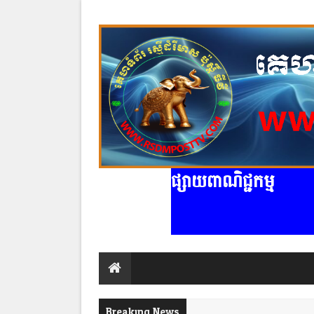
ផ្សាយពាណិជ្ជកម្ម
Breaking News