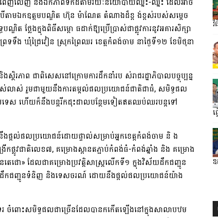
្តិភាព​ពេញលេញ និង​ឯកភាព​ទឹកដី​តាមរយៈ​នយោបាយ​ឈ្នះ​-​ឈ្នះ ដែល​អាច​
បើតាម​ឯកឧត្តម​បណ្ឌិត ហ៊ុន ម៉ា​ណែ​ត តំណាង​ដ៏​ខ្ព ង់​ខ្ពស់​របស់​សម្តេច​
វ
្ឌិត ថ្លែង​ក្នុង​ពិធី​ស​ម្ពោ ធ​ដាក់ឱ្យ​ប្រើប្រាស់​ជា​ផ្លូវការ​នូវ​អគារសិក្សា
ទទឹង ឃុំ​ជ្រៃវៀន ស្រុក​ព្រៃឈរ ខេត្តកំពង់ចាម នា​ថ្ងៃទី​១២ ខែមិថុនា
​ស្ថិរភាព ជាពិសេស​នៅក្រោម​ការដឹកនាំ​រប ស់រាជ​រដ្ឋាភិបាល​បច្ចុប្បន្ន
លាស់ រួម​ជាមួយនឹង​ការតម្កល់​ផលប្រយោជន៍​ជាតិ​ជាធំ​, សមិទ្ធផល
ប្រទេស ហើយក៏​នឹង​បន្ត​រីកដុះដាល​បន្ថែមទៀត​ឥតឈប់ឈរ​បន្តទៅ​
ផ្
ឹង​ផ្តល់​ផលប្រយោជន៍​ដោយផ្ទាល់​សម្រាប់​អ្នក​ខេត្តកំពង់ចាម និ ង​
ផ្លូវជាតិ​លេខ​៧, គម្រោង​ស្ពាន​ត​ភ្ជាប់​កំ​ពង់​ធំ​-​កំពង់ឆ្នាំង និង គម្រោង​
្វូណន​តេ​ជោ​» ដែលជា​គម្រោង​ប្រវត្តិសាស្ត្រ​លើក​ទី​១ ក្នុង​វិស័យ​ដឹកជញ្ជូន​
ឧដ
លើ ការដឹកជញ្ជូន​ទំនិញ និង​ទេសចរណ៍ ដោយ​នឹង​ផ្តល់​ផលប្រយោជន៍​យ៉ាង
ិង​សាទរ ចំពោះ​សមិទ្ធផល​ជាច្រើន​ដែល​បានកកើតឡើង​នៅក្នុង​សាលាបឋម