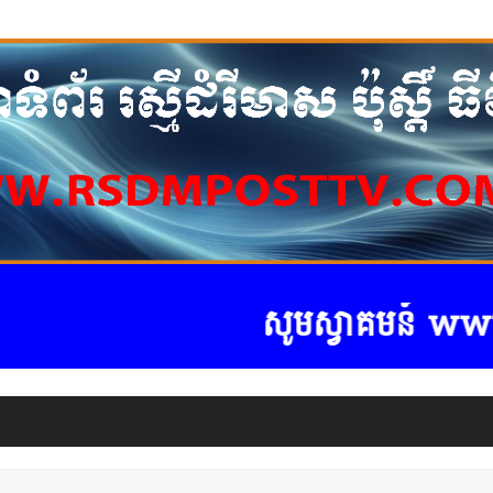
សូមស្វាគមន៍ www.rsdm