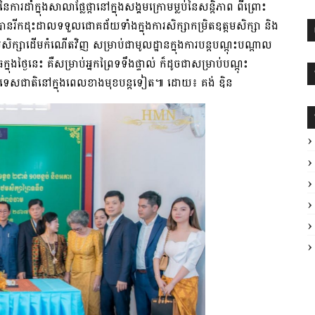
ំ​ក្នុង​សាលា​ផ្លែផ្កា​នៅក្នុង​សង្គម​ក្រោម​ម្លប់​នៃ​សន្តិភាព ពីព្រោះ​
​រីកដុះដាល​ទទួលជោគជ័យ​ទាំង​ក្នុងការ​សិក្សា​កម្រិត​ឧ​ត្ត​មសិ​ក្សា និង​
សា​ដើមកំណើត​វិញ សម្រាប់​ជា​មូលដ្ឋាន​ក្នុងការ​បន្ត​បណ្តុះបណ្តាល​
ថ្ងៃនេះ គឺ​សម្រាប់​អ្នកព្រៃ​ទទឹង​ផ្ទាល់ ក៏ដូចជា​សម្រាប់​បណ្តុះ
្រទេសជាតិ​នៅក្នុងពេល​ខាងមុខ​បន្តទៀត​៕ ដោយ​៖ គង់ ឌិន​