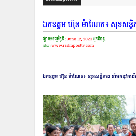
ឯកឧត្ដម ហ៊ុន ម៉ាណែត៖ សុខសន្តិភា
ផ្សាយចេញថ្ងៃទី :
June 12, 2023
អ្នកនិពន្ធ.
www.rsdmposttv.com
ដោយ :
ឯកឧត្ដម ហ៊ុន ម៉ាណែត៖ សុខសន្តិភាព នាំមកនូវការរីក