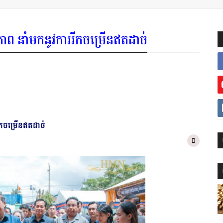
ព នាំមកនូវការរីកចម្រើន​ឥត​ដាច់​
ចម្រើន​ឥត​ដាច់​