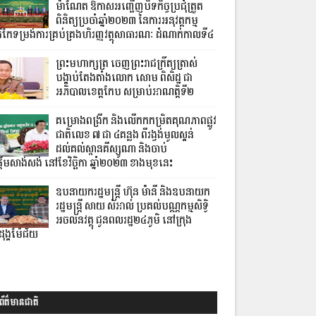
ម៉ាណែត ឱកាសអញ្ជើញបិទកិច្ចប្រជុំត្រួត
ពិនិត្យប្រចាំឆ្នាំ២០២៣ នៃការអនុវត្តកម្ម
ិធីកែទម្រង់ការគ្រប់គ្រងហិរញ្ញវត្ថុសាធារណៈ ដំណាក់កាលទី៤
ព្រះមហាក្សត្រ ចេញព្រះរាជក្រឹត្យត្រាស់
បង្គាប់តែងតាំងលោក សោម ពិសិដ្ឋ ជា
អភិបាលខេត្តកែប សម្រាប់អាណត្តិទី២
គម្រោងពង្រីក និងលើកកកម្រិតគុណភាពផ្លូវ
ជាតិលេខ ៧ ជា ៤គន្លង ពីរង្វង់មូលស្គន់
ដល់គល់ស្ពានគីស្សូណា និងចាប់
តើមសាង់សង់ នៅខែវិច្ឆិកា ឆ្នាំ២០២៣ ខាងមុខនេះ
ឧបនាយករដ្ឋមន្ដ្រី ហ៊ុន ម៉ានី និងឧបនាយក
រដ្ឋមន្ដ្រី សាយ សំអាល់ ប្រគល់បណ្ណកម្មសិទ្ធិ
អចលនវត្ថុ ជូនពលរដ្ឋ២៤ភូមិ នៅក្រុង
ុង្គម៉ែជ័យ
ព័ត៌មានជាតិ