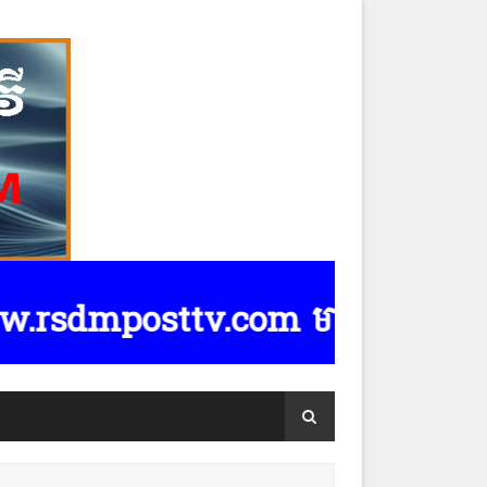
posttv.com មានទទួលផ្សាយពាណិជ្ជកម្មគ