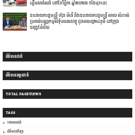
ផ្តើមសាង់សង់ នៅខែវិច្ឆិកា ឆ្នាំ២០២៣ ខាងមុខនេះ
ឧបនាយករដ្ឋមន្ដ្រី ហ៊ុន ម៉ានី និងឧបនាយករដ្ឋមន្ដ្រី សាយ សំអាល់
ប្រគល់បណ្ណកម្មសិទ្ធិអចលនវត្ថុ ជូនពលរដ្ឋ២៤ភូមិ នៅក្រុង
ឧដុង្គម៉ែជ័យ
ព័ត៌មានជាតិ
ព័ត៌មានអន្តរជាតិ
TOTAL PAGEVIEWS
TAGS
ទេសចរណ៍
ព័ត៌មានកីឡា