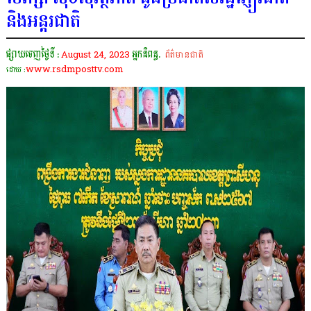
និងអន្តរជាតិ
ផ្សាយចេញថ្ងៃទី :
August 24, 2023
អ្នកនិពន្ធ.
ព័ត៌មានជាតិ
www.rsdmposttv.com
ដោយ :