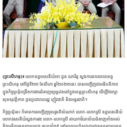
(ព្រះសីហនុ)៖
លោកឧត្តមសេនីយ៍ទោ ជួន ណារិន្ទ ស្នងការនគរបាលខេត្ត
ព្រះសីហនុ នៅថ្ងៃទី២៣ ខែសីហា ឆ្នាំ២០២៣នេះ បានអញ្ជើញជាអធិបតីភាព
ក្នុងកិច្ចប្រជុំពង្រឹងការងារជំនាញឲ្យទ្វេដងនៅក្នុងខេត្តព្រះសីហនុ ដើម្បីថែរក្សា
សុខសុវត្ថិភាព ជូនប្រជាពលរដ្ឋ ភ្ញៀវជាតិ និងអន្តរជាតិ។
កិច្ចប្រជុំនេះ ក៏មានការអញ្ជើញចូលរួមពីសំណាក់ លោក-លោកស្រី ឧត្តមសេនីយ៍
លោកវរសេនីយ៍ស្នងការរង លោក-លោកស្រី នាយការិយាល័យជំនាញទាំងអស់
និងអធិការនគរបាលក្រុង ស្រុកទាំង៥ នៅសាលប្រជុំស្នងការដ្ឋាននគរបាលខេត្ត