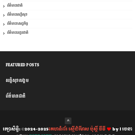
ព័ត៌មានជាតិ
ព័ត៌មានសន្តិសុខ
ព័ត៌មានសេដ្ឋកិច្ច
ព័ត៌មានអន្តរជាតិ
FEATURED POSTS
សន្តិសុខសង្គម
ព័ត៌មានជាតិ
រក្សាសិទ្ធិ: ©2024-2025
គេហទំព័រ រស្មីដំរីមាស ប៉ុស្តិ៍ ធីវី
by
| រចនា