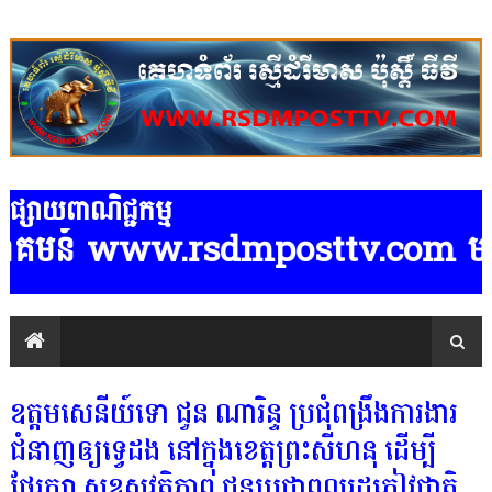
ផ្សាយពាណិជ្ជកម្ម
ាគមន៍ www.rsdmposttv.com មានទទួលផ្ស
ឧត្តមសេនីយ៍ទោ ជួន ណារិន្ទ ប្រជុំពង្រឹងការងារ
ជំនាញឲ្យទ្វេដង នៅក្នុងខេត្តព្រះសីហនុ ដើម្បី
ថែរក្សា សុខសុវត្ថិភាព ជូនប្រជាពលរដ្ឋភ្ញៀវជាតិ