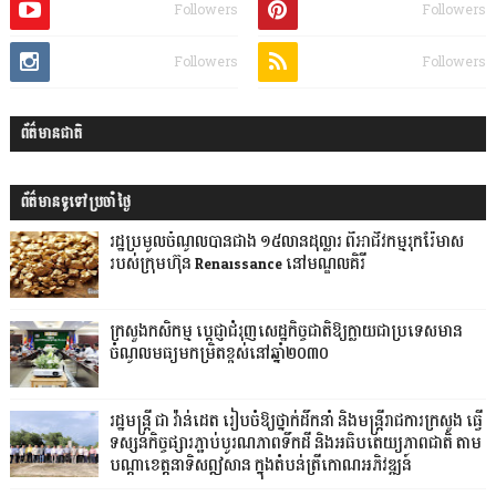
Followers
Followers
Followers
Followers
ព័ត៌មានជាតិ
ព័ត៌មានទូទៅប្រចាំថ្ងៃ
រដ្ឋប្រមូលចំណូលបានជាង ១៥លានដុល្លារ ពីអាជីវកម្មរុករ៉ែមាស
របស់ក្រុមហ៊ុន Renaissance នៅមណ្ឌលគិរី
ក្រសួងកសិកម្ម ប្តេជ្ញាជំរុញសេដ្ឋកិច្ចជាតិឱ្យក្លាយជាប្រទេសមាន
ចំណូលមធ្យមកម្រិតខ្ពស់​នៅឆ្នាំ២០៣០
រដ្ឋមន្ត្រី ជា វ៉ាន់ដេត រៀបចំឱ្យថ្នាក់ដឹកនាំ និងមន្ត្រីរាជការក្រសួង ធ្វើ
ទស្សនកិច្ចផ្សារភ្ជាប់បូរណភាពទឹកដី និងអធិបតេយ្យភាពជាតិ តាម
បណ្តាខេត្តនាទិសឦសាន ក្នុងតំបន់ត្រីកោណអភិវឌ្ឍន៍