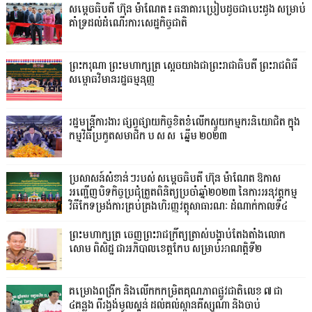
សម្តេចធិបតី ហ៊ុន ម៉ាណែត៖ ធនាគារប្រៀបដូចជាបេះដូង សម្រាប់
គាំទ្រដល់ដំណើរការសេដ្ឋកិច្ចជាតិ
ព្រះករុណា ព្រះមហាក្សត្រ ស្តេចយាងជាព្រះរាជាធិបតី ព្រះរាជពិធី
សម្ពោធវិមានរដ្ឋធម្មនុញ្ញ
រដ្ឋមន្ត្រីការងារ ផ្សព្វផ្សាយកិច្ចខិតខំលើកស្ទួយកម្មករនិយោជិត ក្នុង
កម្មវិធីប្រកួតសមាជិក ប.ស.ស. ឆ្នើម ២០២៣
ប្រសាសន៍សំខាន់ៗរបស់ សម្តេចធិបតី ហ៊ុន ម៉ាណែត ឱកាស
អញ្ជើញបិទកិច្ចប្រជុំត្រួតពិនិត្យប្រចាំឆ្នាំ២០២៣ នៃការអនុវត្តកម្ម
វិធីកែទម្រង់ការគ្រប់គ្រងហិរញ្ញវត្ថុសាធារណៈ ដំណាក់កាលទី៤
ព្រះមហាក្សត្រ ចេញព្រះរាជក្រឹត្យត្រាស់បង្គាប់តែងតាំងលោក
សោម ពិសិដ្ឋ ជាអភិបាលខេត្តកែប សម្រាប់អាណត្តិទី២
គម្រោងពង្រីក និងលើកកកម្រិតគុណភាពផ្លូវជាតិលេខ ៧ ជា
៤គន្លង ពីរង្វង់មូលស្គន់ ដល់គល់ស្ពានគីស្សូណា និងចាប់