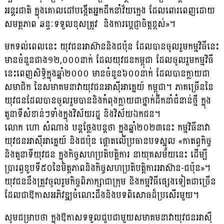
អន្តរជាតិ ក្នុងគោលដៅបង្កើតអ្នកដឹកនាំវ័យក្មេង ដែលពោរពេញដោយ
សមត្ថភាព ឆន្ទៈទទួលខុសត្រូវ និងការប្តេជ្ញាចិត្តខ្ពស់»។
មកទល់ពេលនេះ យុវជនអាស៊ាននិងជប៉ុន ដែលបានចូលរួមកម្មវិធីនេះ
មានចំនួនជាង១២,០០០នាក់ ដែលយុវជនកម្ពុជា ដែលចូលរួមកម្មវិធី
នេះពេញសិទ្ធិក្នុងឆ្នាំ២០០០ មានចំនួន៦០០នាក់ ដែលបានក្លាយជា
សមាជិក នៃសមាគមនាវាយុវជនអាស៊ីអាគ្នេយ៍ កម្ពុជា។ ភាគច្រើននៃ
យុវជនដែលបានចូលរួមបាននិងកំពុងក្លាយជាថ្នាក់ដឹកនាំជំនាន់ថ្មី ក្នុង
តួនាទីសំខាន់ៗទាំងក្នុងវិស័យរដ្ឋ និងវិស័យឯកជន។
លោក ហោ សំណាង បន្ដថ្លែងបន្ដថា ក្នុងឆ្នាំ២០២៣នេះ កម្មវិធីនាវា
យុវជនអាស៊ីអាគ្នេយ៍ និងជប៉ុន ផ្តោតលើប្រធានបទស្នូល «កាតព្វកិច្ច
និងតួនាទីយុវជន ក្នុងកិច្ចសហប្រតិបត្តិការ នាយុគសម័យនេះ ដើម្បី
ប្រារព្ធខួបទី៥០នៃមិត្តភាពនិងកិច្ចសហប្រតិបត្តិការអាស៊ាន-ជប៉ុន»។
យុវជននឹងត្រូវចូលរួមកិច្ចពិភាក្សាជាក្រុម និងកម្មវិធីផ្សេងទៀតជាច្រើន
ដែលជាឱកាសអភិវឌ្ឍចំណេះដឹងនិងបទពិសោធដ៏ប្រសើរមួយ។
សូមជម្រាបថា ក្នុងឱកាសទទួលជួបជាមួយសមាគមនាវាយុវជនអាស៊ី