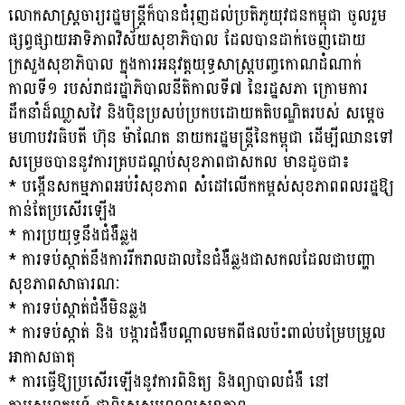
លោកសាស្ត្រចារ្យរដ្ឋមន្ត្រីក៏បានជំរុញដល់ប្រតិភូយុវជនកម្ពុជា ចូលរួម
ផ្សព្វផ្សាយអាទិភាពវិស័យសុខាភិបាល ដែលបានដាក់ចេញដោយ
ក្រសួងសុខាភិបាល ក្នុងការអនុវត្តយុទ្ធសាស្រ្តបញ្ចកោណដំណាក់
កាលទី១ របស់រាជរដ្ឋាភិបាលនីតិកាលទី៧ នៃរដ្ឋសភា ក្រោមការ
ដឹកនាំដ៏ឈ្លាសវៃ និងប៉ិនប្រសប់ប្រកបដោយគតិបណ្ឌិតរបស់ សម្តេច
មហាបវរធិបតី ហ៊ុន ម៉ាណែត នាយករដ្ឋមន្ត្រីនៃកម្ពុជា ដើម្បីឈានទៅ
សម្រេចបាននូវការគ្របដណ្តប់សុខភាពជាសកល មានដូ​ចជា៖
* បង្កើនសកម្មភាពអប់រំសុខភាព សំដៅលើកកម្ពស់សុខភាពពលរដ្ឋឱ្យ
កាន់តែប្រសើរឡើង
* ការប្រយុទ្ធនឹងជំងឺឆ្លង
* ការទប់ស្កាត់នឹងការរីករាលដាលនៃជំងឺឆ្លងជាសកលដែលជាបញ្ហា
សុខភាពសាធារណៈ
* ការទប់ស្កាត់ជំងឺមិនឆ្លង
* ការទប់ស្កាត់ និង បង្ការជំងឺបណ្ដាលមកពីផលប៉ះពាល់បម្រែបម្រួល
អាកាសធាតុ
* ការធ្វើឱ្យប្រសើរឡើងនូវការពិនិត្យ និងព្យាបាលជំងឺ នៅ