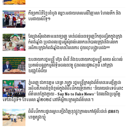
កីឡាការិនីខ្មែរដំបូង ឈ្នះមេដាយមាសលើវិញ្ញាសា ហែលទឹក និង
មេដាយសំរឹទ្ធ១
ល្បែងស៊ីសងតាមអនឡាញ មាន់ជល់អនឡាញរីកដូចផ្សិតក្នុងក្រុង
កំពង់ឆ្នាំង ប្រជាពលរដ្ឋស្នើសុំដល់លោកអភិបាលក្រុងនិងលោក
អធិការក្រុងកំពង់ឆ្នាំងមានវិធានការ ជួយចុះបង្ក្រាបផង!!!
ឧបនាយករដ្ឋមន្ដ្រី ហ៊ុន ម៉ានី និងឧបនាយករដ្ឋមន្ដ្រី សាយ សំអាល់
ប្រគល់បណ្ណកម្មសិទ្ធិអចលនវត្ថុ ជូនពលរដ្ឋ២៤ភូមិ នៅក្រុង
ឧដុង្គម៉ែជ័យ
ភ្នំពេញ៖ឯកឧត្តម នេត្រ ភក្រ្តា រដ្ឋមន្ត្រីក្រសួងព័ត៌មានអញ្ជើញជា
អធិបតីភាពដ៏ខ្ពង់ខ្ពស់ក្នុងពិធីបើកយុទ្ធនាការ “និយាយថាទេចំពោះ
ព័ត៌មានក្លែងក្លាយ - Say No to Fake News” ដែលនឹងប្រព្រឹត្ត
ទៅនាថ្ងៃទី១ ខែមេសា ឆ្នាំ២០២៥ នៅទីស្តីការក្រសួងព័ត៌មាន។
ពិធីបើកការដ្ឋានស្ដារឡើងវិញនូវផ្លូវក្រាលកៅស៊ូពីរជាន់ (DBST)
ខេត្តត្បូងឃ្មុំ