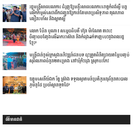
រដ្ឋមន្ត្រីសាធារណការ ជំរុញឱ្យមន្ទីរសាធារណការខេត្តកំពង់ស្ពឺ បន្ត
លើកកម្ពស់សេវាដឹកជញ្ជូនឱ្យកាន់តែមានប្រសិទ្ធភាព គុណភាព
លឿនរហ័ស និងស្អាតស្អំ
លោក ប៉ែន បូណា៖ សម្តេចធិបតី ហ៊ុន ម៉ាណែត តារារះ
ចិញ្ចាចចញ្ចែងលើឆាកអាស៊ាន និងកំពុងឆក់ទាញបេះដូងពលរដ្ឋ
ខ្មែរ!
មន្ត្រីជាន់ខ្ពស់ក្រសួងអភិវឌ្ឍន៍ជនបទ ចុះត្រួតពិនិត្យវាយតម្លៃបញ្ចប់
សុពលភាពចំនួន២គម្រោង នៅឃុំកិះចុង ស្រុកបរកែវ
ឧត្តមសេនីយ៍ឯក រ័ត្ន ស្រ៊ាង ទទួលស្វាគមន៍ប្រតិភូអនុព័ន្ធនគរបាល
ភូមិន្ទថៃ ប្រចាំស្ថានទូតថៃ!
ព័ត៌មានជាតិ