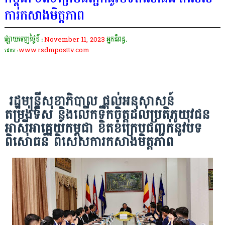
ការកសាងមិត្តភាព
ផ្សាយចេញថ្ងៃទី :
November 11, 2023
អ្នកនិពន្ធ.
www.rsdmposttv.com
ដោយ :
រដ្ឋមន្ត្រីសុខាភិបាល ផ្តល់អនុសាសន៍
តម្រង់ទិស និងលើកទឹកចិត្តដល់ប្រតិភូយុវជន
អាស៊ីអាគ្នេយ៍កម្ពុជា ខិតខំក្រេបជញ្ជក់នូវបទ
ពិសោធន៍ ពិសេសការកសាងមិត្តភាព