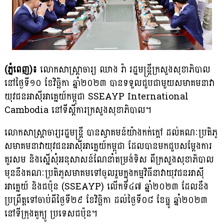
(ភ្នំពេញ)៖
លោកសាស្ត្រាចារ្យ ឈាង រ៉ា រដ្ឋមន្ត្រីក្រសួងសុខាភិបាល
នៅថ្ងៃទី១០ ខែវិច្ឆិកា ឆ្នាំ២០២៣ បានទទួលជួបជាមួយសមាគមនាវា
យុវជនអាស៊ីអាគ្នេយ៍កម្ពុជា SSEAYP International
Cambodia នៅទីស្តីការក្រសួងសុខាភិបាល។
លោកសាស្ត្រាចារ្យរដ្ឋមន្ត្រី បានស្វាគមន៍យ៉ាងកក់ក្តៅ ដល់គណៈប្រតិភូ
សមាគមនាវាយុវជនអាស៊ីអាគ្នេយ៍កម្ពុជា ដែលបានមកជួបសម្តែងការ
គួរសម និងស្នើសុំអនុសាសន៍ណែនាំតម្រង់ទិស ពីក្រសួងសុខាភិបាល
មុននឹងគណៈប្រតិភូសមាគមទៅចូលរួមក្នុងកម្មវិធីនាវាយុវជនអាស៊ី
អាគ្នេយ៍ និងជប៉ុន (SSEAYP) លើកទី៤៧ ឆ្នាំ២០២៣ ដែលនឹង
ប្រព្រឹត្តទៅចាប់ពីថ្ងៃទី២៩ ខែវិច្ឆិកា ដល់ថ្ងៃទី០៨ ខែធ្នូ ឆ្នាំ២០២៣
នៅទីក្រុងតូក្យូ ប្រទេសជប៉ុន។