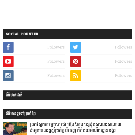
SOCIAL COUNTER
Followers
Followers
Followers
Followers
Followers
Followers
ព័ត៌មានជាតិ
ព័ត៌មានទូទៅប្រចាំថ្ងៃ
ព្រឹកស្អែកសម្តេចតេជោ ហ៊ុន សែន បន្តជួបសំណេះសំណាល
ជាមួយពលរដ្ឋស្ម័គ្រចិត្តរើចេញ ពីតំបន់រមណីយដ្ឋានអង្គរ