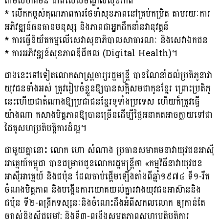
តាមសហគមន៍ ជាពិសេសមណ្ឌលសុខភាព
* លើកកម្ពស់គុណភាពការថែទាំសុខភាពនៅគ្រប់កម្រិត តាមរយៈការ
អភិវឌ្ឍន៍ធនធានមនុស្ស និងភាពជាអ្នកដឹកនាំនវានុវត្តន៍
* ការធ្វើនិយ័តកម្មលើសេវាសុខាភិបាលសាធារណៈ និងសេវាឯកជន
* ការអភិវឌ្ឍន៍សុខភាពឌីជីថល (Digital Health)។
ជាងនេះទៅទៀតលោកសាស្ត្រចារ្យរដ្ឋមន្ត្រី បានណែនាំដល់ប្រតិភូនាវា
យុវជនទាំងអស់ ត្រូវរៀបចំខ្លួនឱ្យបានសក្ដិសមជាកូនខ្មែរ ព្រោះប្រតិភូ
នេះហើយជាតំណាងឱ្យប្រជាជនខ្មែរទូទាំងប្រទេស ហើយក៏ត្រូវធ្វើ
យ៉ាងណា កសាងមិត្តភាពឱ្យបានច្រើនដើម្បីថ្ងៃអនាគតអាចក្លាយទៅជា
ដៃគូសហប្រតិបត្តិការដ៏ល្អ។
ជាមួយគ្នានោះ លោក ហោ សំណាង ប្រធានសមាគមនាវាយុវជនអាស៊ី
អាគ្នេយ៍កម្ពុជា បានជម្រាបជូនលោករដ្ឋមន្ត្រីថា «កម្មវិធីនាវាយុវជន
អាស៊ីអាគ្នេយ៍ និងជប៉ុន ដែលចាប់ផ្តើមឡើងតាំងពីឆ្នាំ១៩៧៤ ទី១-រឹត
ចំណងមិត្តភាព និងបង្កើនការយោគយល់គ្នារវាងយុវជនអាស៊ាននិង
ជប៉ុន ទី២-ពង្រីកទស្សនៈនិងចំណេះដឹងអំពីសកលលោក ឲ្យកាន់តែ
ច្បាស់និងស៊ីជម្រៅ; និងទី៣-ពង្រឹងសមត្ថភាពសហប្រតិបត្តិការ