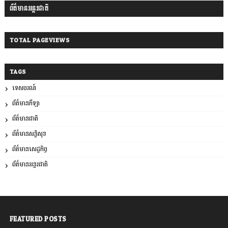
ព័ត៌មានអន្តរជាតិ
TOTAL PAGEVIEWS
TAGS
ទេសចរណ៍
ព័ត៌មានកីឡា
ព័ត៌មានជាតិ
ព័ត៌មានសន្តិសុខ
ព័ត៌មានសេដ្ឋកិច្ច
ព័ត៌មានអន្តរជាតិ
FEATURED POSTS