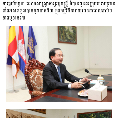
អាគ្នេយ៍កម្ពុជា លោកសាស្ត្រាចារ្យរដ្ឋមន្ដ្រី ក៏បានជូនពរក្រុមនាវាយុវជន
ទាំងអស់ទទួលបាននូវជោគជ័យ ក្នុងកម្មវិធីនាវាយុវជននាពេលឆាប់ៗ
ខាងមុខនេះ៕