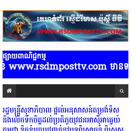
ផ្សាយពាណិជ្ជកម្ម
ww.rsdmposttv.com មានទទួលផ្សាយពាណិជ
រដ្ឋមន្ត្រីសុខាភិបាល ផ្តល់អនុសាសន៍តម្រង់ទិស
និងលើកទឹកចិត្តដល់ប្រតិភូយុវជនអាស៊ីអាគ្នេយ៍
កម្ពុជា ខិតខំក្រេបជញ្ជក់នូវបទពិសោធន៍ ពិសេស