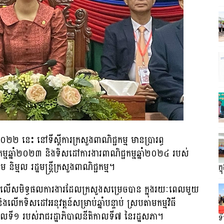
នាំ២០២២ នេះ នៅទីស្តីការក្រសួងពាណិជ្ជកម្ម មានប្រារព្ធ
ម្មឆ្នាំ២០២៣ និងទិសដៅការងារពាណិជ្ជកម្មឆ្នាំ២០២៤ របស់
ិម្មល រដ្ឋមន្ត្រីក្រសួងពាណិជ្ជកម្ម។
ក្
តម្លៃលើសមិទ្ធផលការងារដែលក្រសួងសម្រេចបាន ក្នុងរយៈពេលមួយ
ិងលើកទិសដៅអនុវត្តន៍សម្រាប់ឆ្នាំបន្ទាប់ ស្របតាមកម្មវិធី
ទី១ របស់រាជរដ្ឋាភិបាលនីតិកាលទី៧ នៃរដ្ឋសភា។
ទ