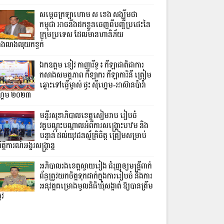
សម្តេចក្រឡាហោម ស ខេង សង្ឃឹមថា
កម្ពុជា អាចនឹងដកខ្លួនចេញពីបញ្ជីប្រផេះនៃ
ក្រុមប្រទេស ដែលមានហានិភ័យ
ាងលាងលុយកខ្វក់
ឯកឧត្តម ខៀវ កាញារីទ្ធ៖ កីឡាជាតិជាការ
កសាងសមត្ថភាព កីឡាករ កីឡាការិនី ត្រៀម
ឆ្ពោះទៅធ្វើម្ចាស់ ផ្ទះ ស៊ីហ្គេម-អាស៊ានប៉ារ៉ា
្គេម ២០២៣
មន្ទីរសុខាភិបាលខេត្ដសៀមរាប រៀបចំ
វគ្គបណ្តុះបណ្តាលអំពីការសង្គ្រោះបឋម និង
បន្ទាន់ ដល់យុវជនស្ម័គ្រិចិត្ត ត្រៀមសម្រាប់
រឹត្តិការណ៍អង្គរសង្ក្រាន្ដ
អភិបាលរងខេត្តស្វាយរៀង ជំរុញឲ្យមន្ត្រីពាក់
ព័ន្ធត្រូវយកចិត្តទុកដាក់ក្នុងការរៀបចំ និងការ
អនុវត្តគម្រោងមូលនិធិឃុំសង្កាត់ ឱ្យបានត្រឹម
ូវ