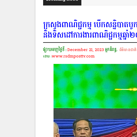
ក្រសួងពាណិជ្ជកម្ម បេីកសន្និបាត
និងទិសដៅការងារពាណិជ្ជកម្មឆ្នា
ផ្សាយចេញថ្ងៃទី :
December 21, 2023
អ្នកនិពន្ធ.
ព័ត៌មានជាតិ
www.rsdmposttv.com
ដោយ :