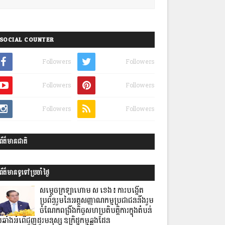
SOCIAL COUNTER
Followers
Followers
Followers
Followers
Followers
Followers
ព័ត៌មានជាតិ
ព័ត៌មានទូទៅប្រចាំថ្ងៃ
សម្ដេចក្រឡាហោម ស ខេង៖ ការបង្កើត
ប្រព័ន្ធរួមនៃអត្តសញ្ញាណកម្មប្រជាជននឹងរួម
ចំណែក​ពង្រឹងកិច្ចសហប្រតិបត្តិការ​ក្នុងតំបន់
រឆាំងអំពើជួញដូរមនុស្ស ឧក្រិដ្ឋកម្មឆ្លងដែន