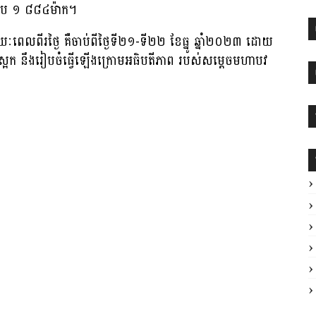
នសរុប ១ ៨៨៤ម៉ាក។
ៈពេលពីរថ្ងៃ គឺចាប់ពីថ្ងៃទី២១-ទី២២ ខែធ្នូ ឆ្នាំ២០២៣ ដោយ
ៃស្អែក នឹងរៀបចំធ្វេីឡេីងក្រោមអធិបតីភាព របស់សម្ដេចមហាបវ