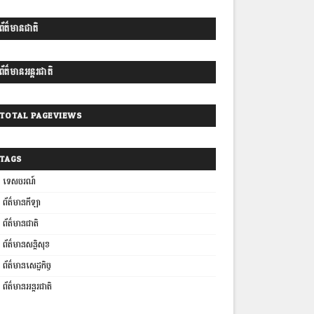
ព័ត៌មានជាតិ
ព័ត៌មានអន្តរជាតិ
TOTAL PAGEVIEWS
TAGS
ទេសចរណ៍
ព័ត៌មានកីឡា
ព័ត៌មានជាតិ
ព័ត៌មានសន្តិសុខ
ព័ត៌មានសេដ្ឋកិច្ច
ព័ត៌មានអន្តរជាតិ