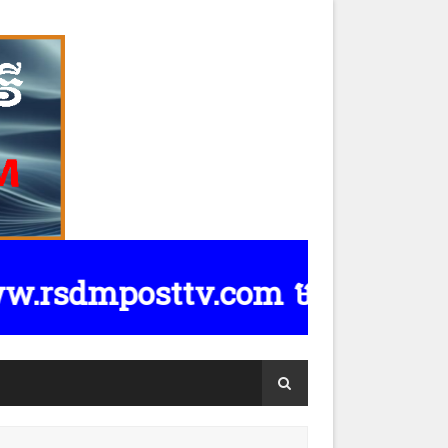
dmposttv.com មានទទួលផ្សាយពាណិជ្ជកម