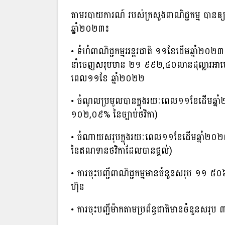
តាមរបាយការណ៍ របស់ក្រសួងពាណិជ្ជកម្ម បានឲ្យ
ឆ្នាំ២០២៣៖
• ទំហំពាណិជ្ជកម្មអន្តរជាតិ ១១ខែដើមឆ្នាំ២០
នាំចេញសរុបមាន ២១ ៩៩២,៤០លានដុល្លារអាម
ពេល១១ខែ ឆ្នាំ២០២២
• ចំណូលប្រមូលបានក្នុងរយៈពេល១១ខែដើមឆ្ន
១០២,០៩% នៃច្បាប់ថវិកា)
• ចំណាយសរុបក្នុងរយៈពេល១១ខែដើមឆ្នាំ២
នៃឥណទានថវិកាដែលបានផ្តល់)
• ការចុះបញ្ជីពាណិជ្ជកម្មមានចំនួនសរុប ១១ ៥០
ហ៊ុន
• ការចុះបញ្ជីម៉ាកតាមប្រព័ន្ធជាតិមានចំនួនសរុប