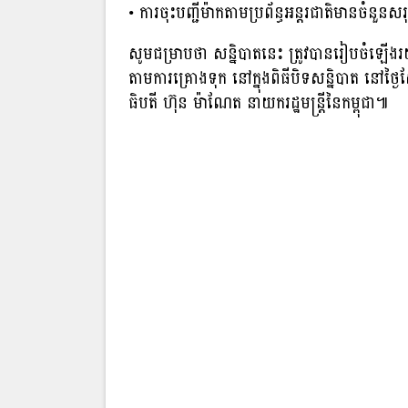
• ការចុះបញ្ជីម៉ាកតាមប្រព័ន្ធអន្តរជាតិមានចំនួ
សូមជម្រាបថា សនិ្នបាតនេះ ត្រូវបានរៀបចំឡើងរយ
តាមការគ្រោងទុក នៅក្នុងពិធីបិទសន្និបាត នៅថ្ង
ធិបតី ហ៊ុន ម៉ាណែត នាយករដ្ឋមន្ដ្រីនៃកម្ពុជា៕