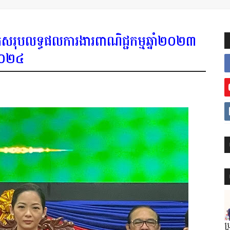
បូកសរុបលទ្ធផលការងារពាណិជ្ជកម្មឆ្នាំ២០២៣
ំ២០២៤
ប្