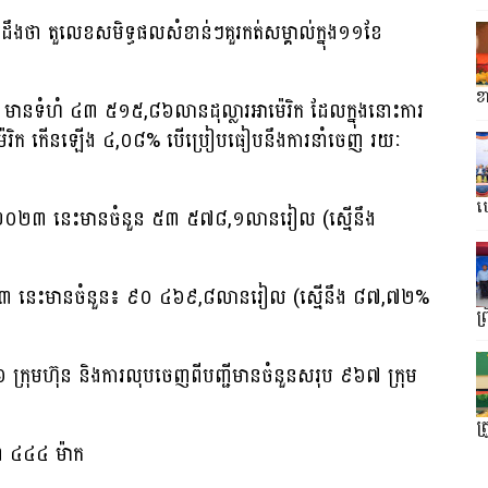
ដឹងថា តួលេខសមិទ្ធផលសំខាន់ៗគួរកត់សម្គាល់ក្នុង១១ខែ
ខ
២៣ មានទំហំ ៤៣ ៥១៥,៨៦លានដុល្លារអាម៉េរិក ដែលក្នុងនោះការ
៉េរិក កើនឡើង ៤,០៨% បើប្រៀបធៀបនឹងការនាំចេញ រយៈ
ហ
ាំ២០២៣ នេះមានចំនួន ៥៣ ៥៧៨,១លានរៀល (ស្មើនឹង
០២៣ នេះមានចំនួន៖ ៩០ ៤៦៩,៨លានរៀល (ស្មើនឹង ៨៧,៧២%
ព្
៦ ក្រុមហ៊ុន និងការលុបចេញពីបញ្ជីមានចំនួនសរុប ៩៦៧ ក្រុម
ត្រ
 ៣ ៤៤៤ ម៉ាក