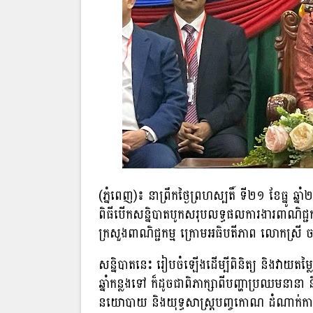
(ភ្នំពេញ)៖ នាព្រឹកថ្ងៃព្រហស្បតិ៍ ទី២១ ខែធ្នូ ឆ្
ពិធីបើកសន្និបាតបូកសរុបលទ្ធផលការងារពាណិជ្ជក
ក្រសួងពាណិជ្ជកម្ម ក្រោមអធិបតីភាព លោកស្រី ចម ន
សន្និបាតនេះ រៀបចំឡេីងដើម្បីពិនិត្យ និងវាយ
ឆ្នាំកន្លងទៅ ក៏ដូចជាពិភាក្សាពីបញ្ហាប្រឈមនានា ន
នយោបាយ និងយុទ្ធសាស្រ្តបញ្ចកោណ ដំណាក់កាល