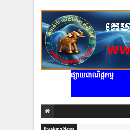
ផ្សាយពាណិជ្ជកម្ម
Breaking News