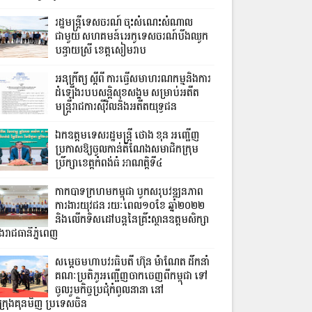
រដ្ឋមន្ត្រីទេសចរណ៍ ចុះសំណេះសំណាល
ជាមួយ សហគមន៍អេកូទេសចរណ៍បឹងឈូក
បន្ទាយស្រី ខេត្តសៀមរាប
អនុក្រឹត្យ ស្តីពី ការធ្វើសមាហរណកម្មនិងការ
ដំឡើងរបបសន្តិសុខសង្គម សម្រាប់អតីត
មន្ត្រីរាជការស៊ីវិលនិងអតីតយុទ្ធជន
ឯកឧត្តមទេសរដ្ឋមន្រ្តី ថោង ខុន អញ្ជើញ
ប្រកាសឱ្យចូលកាន់តំណែងសមាជិកក្រុម
ប្រឹក្សាខេត្តកំពង់ធំ អាណត្តិទី៤
កាកបាទក្រហមកម្ពុជា បូកសរុបវឌ្ឍនភាព
ការងារយុវជន រយៈពេល១០ខែ ឆ្នាំ២០២២
និងលើកទិសដៅបន្តនៃគ្រឹះស្ថានឧត្តមសិក្សា
នុងរាជធានីភ្នំពេញ
សម្តេចមហាបវរធិបតី ហ៊ុន ម៉ាណែត ដឹកនាំ
គណៈប្រតិភូអញ្ជើញចាកចេញពីកម្ពុជា ទៅ
ចូលរួមកិច្ចប្រជុំកំពូលនានា នៅ
ីក្រុងគុនមិញ ប្រទេសចិន