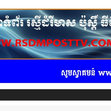
សូមស្វាគមន៍ www.rs