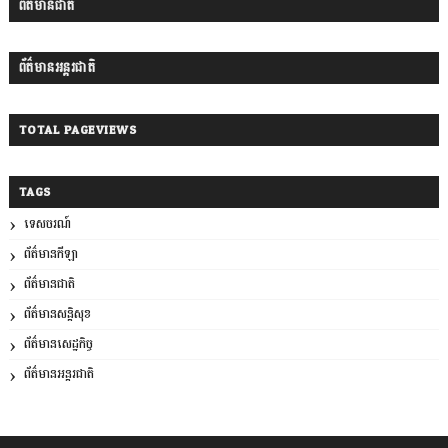
ព័ត៌មានជាតិ
ព័ត៌មានអន្តរជាតិ
TOTAL PAGEVIEWS
TAGS
ទេសចរណ៍
ព័ត៌មានកីឡា
ព័ត៌មានជាតិ
ព័ត៌មានសន្តិសុខ
ព័ត៌មានសេដ្ឋកិច្ច
ព័ត៌មានអន្តរជាតិ