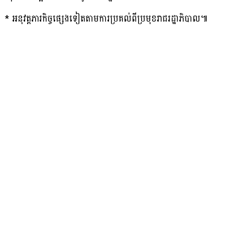
* អនុវត្តភារកិច្ចផ្សេងទៀតតាមការប្រគល់ពីប្រមុខរាជរដ្ឋាភិបាល៕