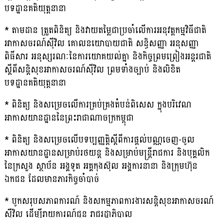
បទដ្ឋានគតិយុត្តនានា
* តាមដាន ត្រួតពិនិត្យ និងវាយតម្លៃជាប្រចាំលើការអនុវត្តកម្មវិធីជាតិ
អាកាសចរណ៍ស៊ីវិល គោលនយោបាយជាតិ សន្ធិសញ្ញា អនុសញ្ញា
ពិធីសារ អនុស្សរណៈនៃការយោគយល់គ្នា និងកិច្ចព្រមព្រៀងអន្តរជាតិ
ស្ដីពីសន្តិសុខអាកាសចរណ៍ស៊ីវិល ព្រមទាំងច្បាប់ និងលិខិត
បទដ្ឋានគតិយុត្តនានា
* ពិនិត្យ និងសម្រេចលើការគ្រប់គ្រងតំបន់ពិសេស ក្នុងបរិវេណ
អាកាសយានដ្ឋាននៃព្រះរាជាណាចក្រកម្ពុជា
* ពិនិត្យ និងសម្រេចលើបទប្បញ្ញត្តិស្តីពីការផ្តល់បណ្ណចេញ-ចូល
អាកាសយានដ្ឋានសម្រាប់រថយន្ត និងសម្រាប់មន្ត្រីរាជការ និងបុគ្គលិក
នៃក្រសួង ស្ថាប័ន អង្គទូត អគ្គកុងស៊ុល អង្គការនានា និងក្រុមហ៊ុន
ឯកជន ដែលមានភារកិច្ចចាំបាច់
* បូកសរុបសភាពការណ៍ និងសកម្មភាពការងារសន្តិសុខអាកាសចរណ៍
ស៊ីវិល ដើម្បីរាយការណ៍ជូន រាជរដ្ឋាភិបាល