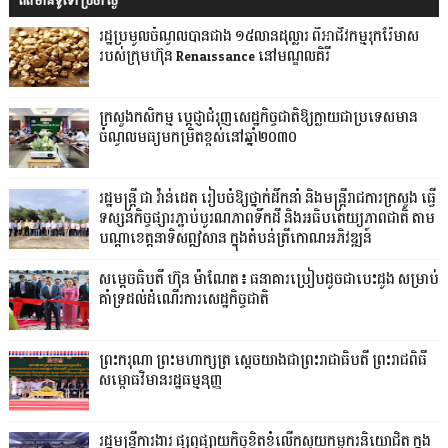
ព័ត៌មានទូទៅប្រចាំថ្ងៃ
រដ្ឋប្រមូលចំណូលបានជាង ១៥លានដុល្លារ ពីអាជីវកម្មរុករ៉ែមាស
របស់ក្រុមហ៊ុន Renaissance នៅមណ្ឌលគិរី
ក្រសួងកសិកម្ម ប្តេជ្ញាជំរុញសេដ្ឋកិច្ចជាតិឱ្យក្លាយជាប្រទេសមាន
ចំណូលមធ្យមកម្រិតខ្ពស់​នៅឆ្នាំ២០៣០
រដ្ឋមន្ត្រី ជា វ៉ាន់ដេត រៀបចំឱ្យថ្នាក់ដឹកនាំ និងមន្ត្រីរាជការក្រសួង ធ្វើ
ទស្សនកិច្ចផ្សារភ្ជាប់បូរណភាពទឹកដី និងអធិបតេយ្យភាពជាតិ តាម
បណ្តាខេត្តនាទិសឦសាន ក្នុងតំបន់ត្រីកោណអភិវឌ្ឍន៍
សម្តេចធិបតី ហ៊ុន ម៉ាណែត៖ ធនាគារប្រៀបដូចជាបេះដូង សម្រាប់
គាំទ្រដល់ដំណើរការសេដ្ឋកិច្ចជាតិ
ព្រះករុណា ព្រះមហាក្សត្រ ស្តេចយាងជាព្រះរាជាធិបតី ព្រះរាជពិធី
សម្ពោធវិមានរដ្ឋធម្មនុញ្ញ
រដ្ឋមន្ត្រីការងារ ផ្សព្វផ្សាយកិច្ចខិតខំលើកស្ទួយកម្មករនិយោជិត ក្នុង