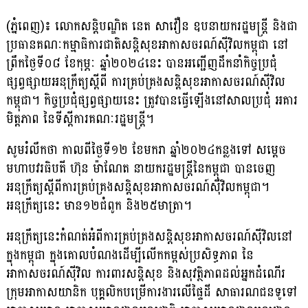
(ភ្នំពេញ)៖ លោកសន្ដិបណ្ឌិត នេត សាវឿន ឧបនាយករដ្ឋមន្ដ្រី និងជា
ប្រធានគណៈកម្មាធិការជាតិសន្ដិសុខអាកាសចរណ៍ស៉ីវិលកម្ពុជា នៅ
ព្រឹកថ្ងៃទី០៨ ខែកុម្ភៈ ឆ្នាំ២០២៤នេះ បានអញ្ជើញដឹកនាំកិច្ចប្រជុំ
ផ្សព្វផ្សាយអនុក្រឹត្យស្ដីពី ការគ្រប់គ្រងសន្ដិសុខអាកាសចរណ៍ស៉ីវិល
កម្ពុជា។ កិច្ចប្រជុំផ្សព្វផ្សាយនេះ ត្រូវបានធ្វើឡើងនៅសាលប្រជុំ អគារ
មិត្តភាព នៃទីស្ដីការគណៈរដ្ឋមន្ដ្រី។
សូមរំលឹកថា កាលពីថ្ងៃទី១២ ខែមករា ឆ្នាំ២០២៤កន្លងទៅ សម្ដេច
មហាបវរធិបតី ហ៊ុន ម៉ាណែត នាយករដ្ឋមន្ដ្រីនៃកម្ពុជា បានចេញ
អនុក្រឹត្យស្ដីពីការគ្រប់គ្រងសន្ដិសុខអាកាសចរណ៍ស៉ីវិលកម្ពុជា។
អនុក្រឹត្យនេះ មាន១២ជំពូក និង២៥មាត្រា។
អនុក្រឹត្យនេះកំណត់អំពីការគ្រប់គ្រងសន្តិសុខអាកាសចរណ៍ស៊ីវិលនៅ
ក្នុងកម្ពុជា ក្នុងគោលបំណងដើម្បីលើកកម្ពស់ប្រសិទ្ធភាព នៃ
អាកាសចរណ៍ស៊ីវិល ការពារសន្តិសុខ និងសុវត្ថិភាពដល់អ្នកដំណើរ
ក្រុមអាកាសយានិក បុគ្គលិកបម្រើការងារលើផ្ទៃដី សាធារណជនទូទៅ