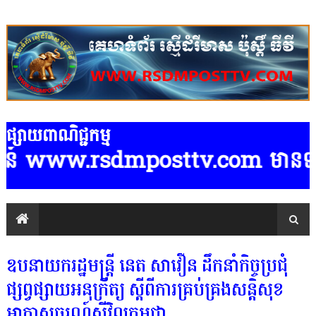
ផ្សាយពាណិជ្ជកម្ម
៍ www.rsdmposttv.com មានទទួលផ្សាយពា
ឧបនាយករដ្ឋមន្ដ្រី នេត សាវឿន ដឹកនាំកិច្ចប្រជុំ
ផ្សព្វផ្សាយអនុក្រឹត្យ ស្ដីពីការគ្រប់គ្រងសន្ដិសុខ
អាកាសចរណ៍ស៉ីវិលកម្ពុជា