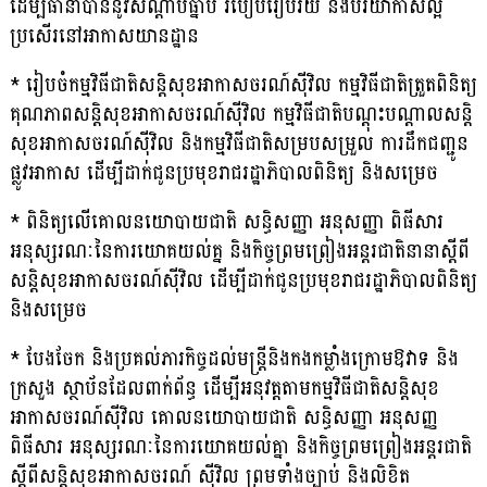
ដើម្បីធានាបាននូវសណ្តាប់ធ្នាប់ របៀបរៀបរយ និងបរិយាកាសល្អ
ប្រសើរនៅអាកាសយានដ្ឋាន
* រៀបចំកម្មវិធីជាតិសន្តិសុខអាកាសចរណ៍ស៊ីវិល កម្មវិធីជាតិត្រួតពិនិត្យ
គុណភាពសន្តិសុខអាកាសចរណ៍ស៊ីវិល កម្មវិធីជាតិបណ្តុះបណ្តាលសន្តិ
សុខអាកាសចរណ៍ស៊ីវិល និងកម្មវិធីជាតិសម្របសម្រួល ការដឹកជញ្ជូន
ផ្លូវអាកាស ដើម្បីដាក់ជូនប្រមុខរាជរដ្ឋាភិបាលពិនិត្យ និងសម្រេច
* ពិនិត្យលើគោលនយោបាយជាតិ សន្ធិសញ្ញា អនុសញ្ញា ពិធីសារ
អនុស្សរណៈនៃការយោគយល់គ្ន និងកិច្ចព្រមព្រៀងអន្តរជាតិនានាស្តីពី
សន្តិសុខអាកាសចរណ៍ស៊ីវិល ដើម្បីដាក់ជូនប្រមុខរាជរដ្ឋាភិបាលពិនិត្យ
និងសម្រេច
* បែងចែក និងប្រគល់ភារកិច្ចដល់មន្ត្រីនិងកងកម្លាំងក្រោមឱវាទ និង
ក្រសួង ស្ថាប័នដែលពាក់ព័ន្ធ ដើម្បីអនុវត្តតាមកម្មវិធីជាតិសន្តិសុខ
អាកាសចរណ៍ស៊ីវិល គោលនយោបាយជាតិ សន្ធិសញ្ញា អនុសញ្ញ
ពិធីសារ អនុស្សរណៈនៃការយោគយល់គ្នា និងកិច្ចព្រមព្រៀងអន្តរជាតិ
ស្ដីពីសន្តិសុខអាកាសចរណ៍ ស៊ីវិល ព្រមទាំងច្បាប់ និងលិខិត