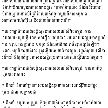
អាកាសយាន អាកាសយានដ្ឋានអន្តរជាតិ អាកាសយានដ្ឋានមូលដ្ឋាន
និងឋបនីយភណ្ឌអាកាសយានដ្ឋាន ព្រមទាំងប្រឆាំង នឹងអំពើរំលោភ
បំពានច្បាប់នៅលើផ្ទៃដីដែលពាក់ព័ន្ធជាមួយនឹងសកម្មភាព
អាកាសចរណ៍ស៊ីវិល និងពេលកំពុងហោះហើរ។
គណៈកម្មាធិការជាតិសន្ដិសុខអាកាសចរណ៍ស៉ីវិលកម្ពុជា មាន
ឧបនាយករដ្ឋមន្ដ្រី នេត សាវឿន ជាប្រធាន អមដោយអនុប្រធានប្រចាំ
ការ ១រូប, អនុប្រធាន ១១រូប និងសមាជិកជាច្រើនរូបផ្សេងទៀត។
គណៈកម្មាធិការជាតិនេះ ត្រូវធ្វើជាសេនាធិការឲ្យរាជរដ្ឋាភិបាល លើកា
រដឹកនាំ និងគ្រប់គ្រងការងារសន្ដិសុខអាកាសចរណ៍ស៉ីវិលនៅកម្ពុជា។
គណៈកម្មាធិការជាតិសន្ដិសុខអាកាសចរណ៍ស៉ីវិលកម្ពុជា មានភារកិច្ច
ដូចខាងក្រោម៖
* ដឹកនាំ និងគ្រប់គ្រងការងារសន្តិសុខអាកាសចរណ៍ស៊ីវិលនៅក្នុង
ព្រះរាជាណាចក្រកម្ពុជា
* ដឹកនាំ សម្របសម្រួល ក៏ដូចជាដាក់ចេញនូវវិធានការចាំបាច់នានា