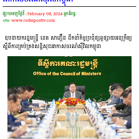
ផ្សាយចេញថ្ងៃទី :
February 08, 2024
អ្នកនិពន្ធ.
www.rsdmposttv.com
ដោយ :
ឧបនាយករដ្ឋមន្ដ្រី នេត សាវឿន ដឹកនាំកិច្ចប្រជុំផ្សព្វផ្សាយអនុក្រឹត្យ
ស្ដីពីការគ្រប់គ្រងសន្ដិសុខអាកាសចរណ៍ស៉ីវិលកម្ពុជា