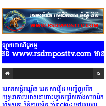
ផ្សាយពាណិជ្ជកម្ម
ន៍ www.rsdmposttv.com មានទទួលផ្សាយ
លោកសន្តិបណ្ឌិត នេត សាវឿន អញ្ជើញបើក
យុទ្ធនាការឃោសនាបោះឆ្នោតជ្រើសតាំងសមាជិក
ព្រឹទ្ធសភា នីតិកាលទី៥ ឆ្នាំ២០២៤ នៅមណ្ឌល