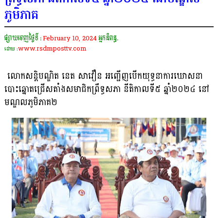
ភូមិភាគ
ផ្សាយចេញថ្ងៃទី :
February 10, 2024
អ្នកនិពន្ធ.
www.rsdmposttv.com
ដោយ :
លោកសន្តិបណ្ឌិត នេត សាវឿន អញ្ជើញបើកយុទ្ធនាការឃោសនា
បោះឆ្នោតជ្រើសតាំងសមាជិកព្រឹទ្ធសភា នីតិកាលទី៥ ឆ្នាំ២០២៤ នៅ
មណ្ឌលភូមិភាគ២