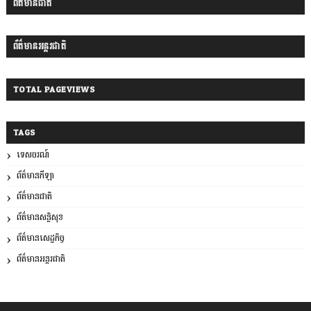
ព័ត៌មានជាតិ
ព័ត៌មានអន្តរជាតិ
TOTAL PAGEVIEWS
TAGS
ទេសចរណ៍
ព័ត៌មានកីឡា
ព័ត៌មានជាតិ
ព័ត៌មានសន្តិសុខ
ព័ត៌មានសេដ្ឋកិច្ច
ព័ត៌មានអន្តរជាតិ