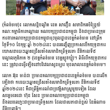
(កំពង់ចាម)៖ លោកសន្តិបណ្ឌិត នេត សាវឿន សមាជិកអចិន្ត្រៃយ៍
គណៈកម្មាធិការកណ្តាល គណបក្សប្រជាជនកម្ពុជា និងជាប្រធានក្រុម
ការងារគណបក្សប្រជាជនកម្ពុជាចុះមូលដ្ឋានខេត្តកំពង់ចាម នៅព្រឹក
ថ្ងៃទី១០ ខែកុម្ភៈឆ្នាំ ២០២៤នេះ បានអញ្ជើញប្រកាសបើកយុទ្ធនាការ
ឃោសនាបោះឆ្នោតជ្រើសតាំងសមាជិកព្រឹទ្ធសភា នីតិកាលទី៥
មណ្ឌលភូមិភាគ ២ (ខេត្តកំពង់ចាម ខេត្តត្បូងឃ្មុំ)។ ពិធីបើកយុទ្ធនាការ
នេះ ត្រូវបានធ្វើឡើងនៅបរិវេណសួនច្បារ មុខសាលាខេត្តកំពង់ចាម។
លោក អ៊ុន ចាន់ដា ប្រធានគណបក្សប្រជាជនខេត្តកំពង់ចាម បានលើក
ឡើងថា ការបោះឆ្នោតជ្រើសតាំងសមាជិកព្រឹទ្ធសភា នីតិកាលទី៥
ឆ្នាំ២០២៤នេះ គឺជាព្រឹត្តិការណ៍ជាប្រវត្តិសាស្ត្រមួយទៀត ដែល
សម្ដេចតេជោ ហ៊ុន សែន ប្រធានគណបក្សប្រជាជនកម្ពុជា
នឹងឈរឈោ្មះជាប្រធានព្រឹទ្ធសភា ដែលជាសភាជាន់ខ្ពស់ នៃអំណាច
នីតិប្បញ្ញត្តិ។