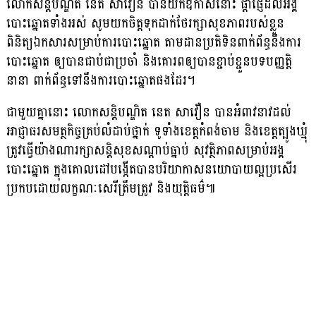
លោកសន្តិបណ្ឌិត នេត សាវឿន បានយកឱកាសនោះ ផ្ដាំផ្ញើដល់អង្គ
បោះឆ្នោតទាំងអស់ សូមយកចិត្តទុកដាក់ថែរក្សាសុខភាពរបស់ខ្លួន
ពិនិត្យឯកសារសម្រាប់ការបោះឆ្នោត តាមដានប្រតិទិនពាក់ព័ន្ធនឹងការ
បោះឆ្នោត ឲ្យបានជាប់ជាប្រចាំ និងគោរពឲ្យបានខ្ជាប់ខ្ជួនបទបញ្ញត្តិ
នានា ពាក់ព័ន្ធទៅនឹងការបោះឆ្នោតផងដែរ។
ជាមួយគ្នានោះ លោកសន្តិបណ្ឌិត នេត សាវឿន បានអំពាវនាវដល់
អាជ្ញាធរសមត្ថកិច្ចគ្រប់លំដាប់ថ្នាក់ ទូទាំងខេត្តកំពង់ចាម និងខេត្តត្បូងឃ្មុំ
ត្រូវធ្វើយ៉ាងណារក្សាសន្តិសុខសណ្ដាប់ធ្នាប់ សុវត្ថិភាពសម្រាប់អង្គ
បោះឆ្នោត ក្នុងគោលដៅបង្កើតបានបរិយាកាសនយោបាយល្អប្រសើរ
ប្រកបដោយលក្ខណៈសេរីត្រឹមត្រូវ និងយុត្តិធម៌៕