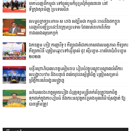
ចាកចេញពីកម្ពុជា ទៅចូលរួមកិច្ចប្រជុំកំពូលនានា នៅ
ទីក្រុងគុនមិញ ប្រទេសចិន
សម្តេចក្រឡាហោម ស ខេង សង្ឃឹមថា កម្ពុជា អាចនឹងដកខ្លួន
ចេញពីបញ្ជីប្រផេះនៃក្រុមប្រទេស ដែលមានហានិភ័យ
ខាងលាងលុយកខ្វក់
ឯកឧត្តម ខៀវ កាញារីទ្ធ៖ កីឡាជាតិជាការកសាងសមត្ថភាព កីឡាករ
កីឡាការិនី ត្រៀមឆ្ពោះទៅធ្វើម្ចាស់ ផ្ទះ ស៊ីហ្គេម-អាស៊ានប៉ារ៉ាហ្គេម
២០២៣
មន្ទីរសុខាភិបាលខេត្ដសៀមរាប រៀបចំវគ្គបណ្តុះបណ្តាលអំពីការ
សង្គ្រោះបឋម និងបន្ទាន់ ដល់យុវជនស្ម័គ្រិចិត្ត ត្រៀមសម្រាប់
ព្រឹត្តិការណ៍អង្គរសង្ក្រាន្ដ
អភិបាលរងខេត្តស្វាយរៀង ជំរុញឲ្យមន្ត្រីពាក់ព័ន្ធត្រូវយកចិត្ត
ទុកដាក់ក្នុងការរៀបចំ និងការអនុវត្តគម្រោងមូលនិធិឃុំសង្កាត់ ឱ្យ
បានត្រឹមត្រូវ