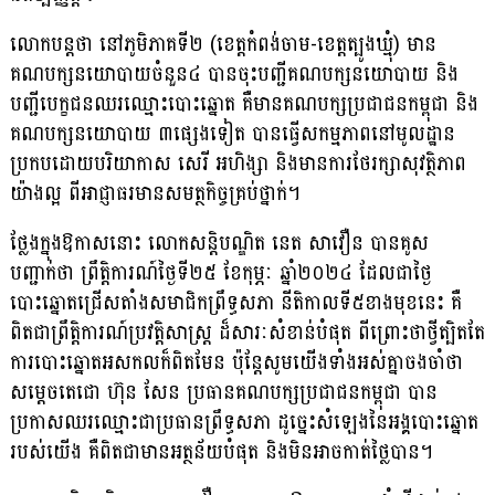
លោកបន្ដថា នៅភូមិភាគទី២ (ខេត្តកំពង់ចាម-ខេត្តត្បូងឃ្មុំ) មាន
គណបក្សនយោបាយចំនួន៤ បានចុះបញ្ជីគណបក្សនយោបាយ និង
បញ្ជីបេក្ខជនឈរឈ្មោះបោះឆ្នោត គឺមានគណបក្សប្រជាជនកម្ពុជា និង
គណបក្សនយោបាយ ៣ផ្សេងទៀត បានធ្វើសកម្មភាពនៅមូលដ្ឋាន
ប្រកបដោយបរិយាកាស សេរី អហិង្សា និងមានការថែរក្សាសុវត្ថិភាព
យ៉ាងល្អ ពីអាជ្ញាធរមានសមត្ថកិច្ចគ្រប់ថ្នាក់។
ថ្លែងក្នុងឱកាសនោះ លោកសន្តិបណ្ឌិត នេត សាវឿន បានគូស
បញ្ជាក់ថា ព្រឹត្តិការណ៍ថ្ងៃទី២៥ ខែកុម្ភៈ ឆ្នាំ២០២៤ ដែលជាថ្ងៃ
បោះឆ្នោតជ្រើសតាំងសមាជិកព្រឹទ្ធសភា នីតិកាលទី៥ខាងមុខនេះ គឺ
ពិតជាព្រឹត្តិការណ៍ប្រវត្តិសាស្ត្រ ដ៏សារៈសំខាន់បំផុត ពីព្រោះថាថ្វីត្បិតតែ
ការបោះឆ្នោតអសកលក៏ពិតមែន ប៉ុន្តែសូមយើងទាំងអស់គ្នាចងចាំថា
សម្ដេចតេជោ ហ៊ុន សែន ប្រធានគណបក្សប្រជាជនកម្ពុជា បាន
ប្រកាសឈរឈ្មោះជាប្រធានព្រឹទ្ធសភា ដូច្នេះសំឡេងនៃអង្គបោះឆ្នោត
របស់យើង គឺពិតជាមានអត្ថន័យបំផុត និងមិនអាចកាត់ថ្លៃបាន។