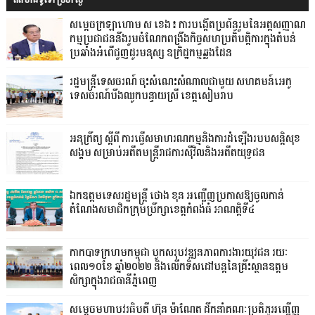
សម្ដេចក្រឡាហោម ស ខេង៖ ការបង្កើតប្រព័ន្ធរួមនៃអត្តសញ្ញាណ
កម្មប្រជាជននឹងរួមចំណែក​ពង្រឹងកិច្ចសហប្រតិបត្តិការ​ក្នុងតំបន់
ប្រឆាំងអំពើជួញដូរមនុស្ស ឧក្រិដ្ឋកម្មឆ្លងដែន
រដ្ឋមន្ត្រីទេសចរណ៍ ចុះសំណេះសំណាលជាមួយ សហគមន៍អេកូ
ទេសចរណ៍បឹងឈូកបន្ទាយស្រី ខេត្តសៀមរាប
អនុក្រឹត្យ ស្តីពី ការធ្វើសមាហរណកម្មនិងការដំឡើងរបបសន្តិសុខ
សង្គម សម្រាប់អតីតមន្ត្រីរាជការស៊ីវិលនិងអតីតយុទ្ធជន
ឯកឧត្តមទេសរដ្ឋមន្រ្តី ថោង ខុន អញ្ជើញប្រកាសឱ្យចូលកាន់
តំណែងសមាជិកក្រុមប្រឹក្សាខេត្តកំពង់ធំ អាណត្តិទី៤
កាកបាទក្រហមកម្ពុជា បូកសរុបវឌ្ឍនភាពការងារយុវជន រយៈ
ពេល១០ខែ ឆ្នាំ២០២២ និងលើកទិសដៅបន្តនៃគ្រឹះស្ថានឧត្តម
សិក្សាក្នុងរាជធានីភ្នំពេញ
សម្តេចមហាបវរធិបតី ហ៊ុន ម៉ាណែត ដឹកនាំគណៈប្រតិភូអញ្ជើញ