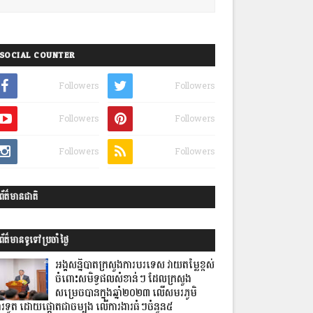
SOCIAL COUNTER
Followers
Followers
Followers
Followers
Followers
Followers
ព័ត៌មានជាតិ
ព័ត៌មានទូទៅប្រចាំថ្ងៃ
អង្គសន្និបាតក្រសួងការបរទេស វាយតម្លៃខ្ពស់
ចំពោះសមិទ្ធផលសំខាន់ៗ ដែលក្រសួង
សម្រេចបានក្នុងឆ្នាំ២០២៣ លើសមរភូមិ
ារទូត ដោយផ្តោតជាចម្បង លើការងារធំៗចំនួន៥