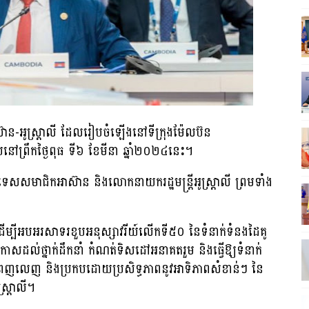
អាស៊ាន-អូស្ត្រាលី ដែលរៀបចំឡើងនៅទីក្រុងម៉ែលប៊ន
យនៅព្រឹកថ្ងៃពុធ ទី៦ ខែមីនា ឆ្នាំ២០២៤នេះ។
្រទេសសមាជិកអាស៊ាន និងលោកនាយករដ្ឋមន្ត្រីអូស្ត្រាលី ព្រមទាំង
ឡើងដើម្បីអបអរសាទរខួបអនុស្សាវរីយ៍លើកទី៥០ នៃទំនាក់ទំនងដៃគូ
ល់ឱកាសដល់ថ្នាក់ដឹកនាំ កំណត់ទិសដៅអនាគតរួម និងធ្វើឱ្យទំនាក់
នពេញលេញ និងប្រកបដោយប្រសិទ្ធភាពនូវអាទិភាពសំខាន់ៗ នៃ
្ត្រាលី។