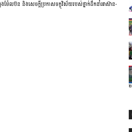
្រុងម៉ែលប៊ន និងសេចក្តីប្រកាសចក្ខុវិស័យរបស់​ថ្នាក់ដឹកនាំអាស៊ាន-
២