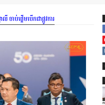
រាលី ចាប់ផ្តើមបើកជាផ្លូវការ
ក