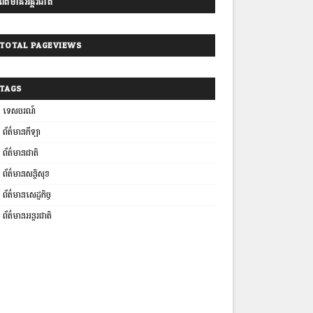
ព័ត៌មានអន្តរជាតិ
TOTAL PAGEVIEWS
TAGS
ទេសចរណ៍
ព័ត៌មានកីឡា
ព័ត៌មានជាតិ
ព័ត៌មានសន្តិសុខ
ព័ត៌មានសេដ្ឋកិច្ច
ព័ត៌មានអន្តរជាតិ