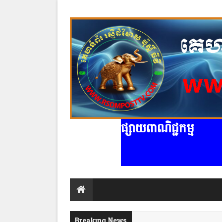
ផ្សាយពាណិជ្ជកម្ម
Breaking News