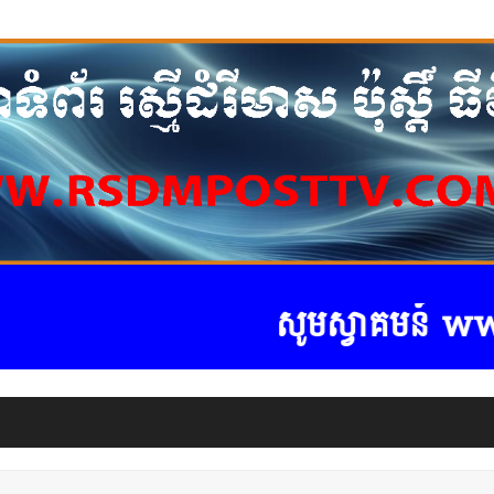
សូមស្វាគមន៍ www.r