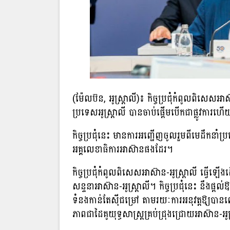
(ម៉ែលប៊ន, អូស្ត្រាលី)៖ កិច្ចប្រជុំកំពូលពិសេស
ប្រទេសអូស្ត្រាលី បានចាប់ផ្តើមបើកជាផ្លូវការហើ
កិច្ចប្រជុំនេះ មានការអញ្ជើញចូលរួមពីមេដឹកនាំប
អគ្គលេខាធិការអាស៊ានផងដែរ។
កិច្ចប្រជុំកំពូលពិសេសអាស៊ាន-អូស្ត្រាលី ធ្វើ
សន្ទនាអាស៊ាន-អូស្ត្រាលី។ កិច្ចប្រជុំនេះ នឹងផ្ត
ទំនងកាន់តែស៊ីជម្រៅ តាមរយៈការអនុវត្តឱ្យបា
ភាពជាដៃគូយុទ្ធសាស្ត្រគ្រប់ជ្រុងជ្រោយអាស៊ាន-អូស