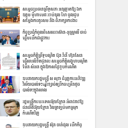
សម្ដេចប្រធានព្រឹទ្ធសភា អនុញ្ញាតឱ្យ ឯក
ឧត្តម ម៉ូហាមេដ អាប់ឌុល ហៃ ចូលជួប
សម្ដែងការគួរសម និង ពិភាក្សាការងារ
កិច្ចប្រជុំកំពូលពិសេសអាស៊ាន-អូស្ត្រាលី ចាប់
ផ្តើមបើកជាផ្លូវការ
សម្តេចកិត្តិព្រឹទ្ធបណ្ឌិត ប៊ុន រ៉ានី ហ៊ុនសែន
ផ្ញើសារលិខិតជូនពរ សម្តេចកិត្តិសង្គហបណ្ឌិត
ម៉ែន សំអន ក្នុងឱកាសថ្ងៃខួបកំណើត
ឧបនាយករដ្ឋមន្ដ្រី ស សុខា ជំរុញការអភិវឌ្ឍ
វិស័យបាល់ទះឆ្នេរខ្សាច់ឲ្យរីកចម្រើនដូច
បាល់ទះក្នុងសាល
រដ្ឋមន្ត្រីការបរទេសអ៊ុយក្រែន អំពាវនាវឱ្យ
ជនជាតិអ៊ុយក្រែន វិលត្រឡប់មកស្រុក
កំណើតវិញ
ឧបនាយករដ្ឋមន្ត្រី ស៊ុន ចាន់ថុល បើកកិច្ច