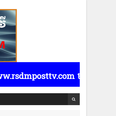
sdmposttv.com មានទទួលផ្សាយពាណិជ្ជកម