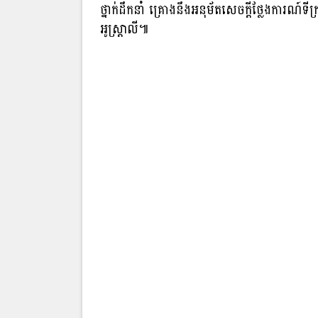
ថ្នាក់ដឹកនាំ គ្រោងនឹងអនុម័តសេចក្តីថ្លែងការណ៍ទីក
អូស្ត្រាលី៕