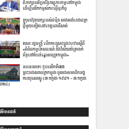
ពិភាក្សាលើប្រព័ន្ធភស្តុភារកម្មនៅកម្ពុជា
ដើម្បីលើកកម្ពស់ការធ្វើធុរកិច្ច
ក្រុមហ៊ុនយក្សរបស់ជប៉ុន សាងសង់រោងចក្រ
ថ្មីមួយទៀត​នៅខេត្តពោធិ៍​សាត់
គណៈរដ្ឋមន្ត្រី បើកការស្រាវជ្រាវបឋមស្តីពី
«ពិពិធកម្មទេសចរណ៍ និងវិស័យគាំទ្រពាក់
ព័ន្ធនៅតំបន់ឆ្នេរសមុទ្រកម្ពុជា»
អបអរសាទរ ខួបលើកទី៧៣
ព្រះរាជាណាចក្រកម្ពុជា ចូលជាសមាជិកអង្គ
ការយូណេស្កូ ( ៣ កក្កដា ១៩៥១ ~ ៣ កក្កដា
០២៤ )
ព័ត៌មានជាតិ