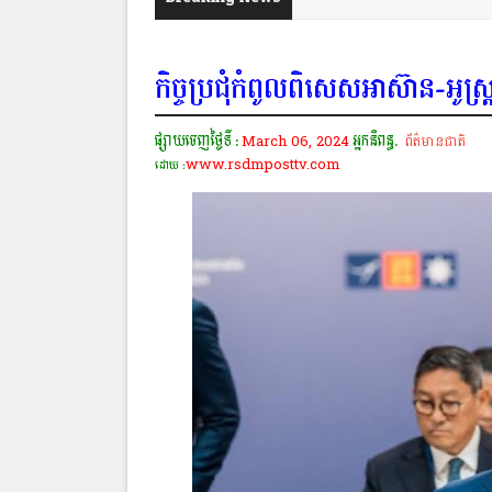
កិច្ចប្រជុំកំពូលពិសេសអាស៊ាន-អូស្ត្
ផ្សាយចេញថ្ងៃទី :
March 06, 2024
អ្នកនិពន្ធ.
ព័ត៌មានជាតិ
www.rsdmposttv.com
ដោយ :