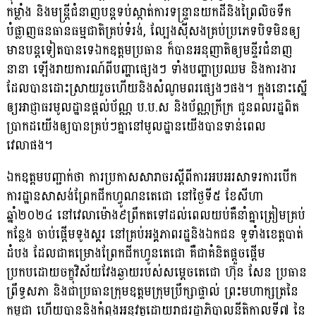
កម្លាំង និងមន្រ្តីជំនាញបន្តទប់ស្កាត់ការទន្ទ្រានយកដីនិងព្រៃលិចទឹក
បំផ្លាញធនធានធម្មជាតិគ្រប់ទំរង់, ល្បែងស៊ីសងគ្រប់ប្រភេទបិទមិនឲ្យ
មានបន្តទៀតបានទេឯកឧត្តមប្រធាន ក៏បានអនុញាតិឲ្យមន្ទីរជំនាញ
នានា ឡើងរាយការណ៍ពីបញ្ហាផ្សេងៗ ទាំងបញ្ហាប្រឈម និងការងារ
ដែលបានដោះស្រាយរួចហើយនិងសំណូមពរផ្សេងៗផង។ ក្នុងនោះស្នើ
ឲ្យអាជ្ញាធរមូលដ្ឋានផ្តល់ប័ណ្ណ ប.ប.ស និងប័ណ្ណក្រីក្រ ជូនពលរដ្ឋពិត
ប្រាកដយើងឲ្យបានគ្រប់ៗគ្នានៅមូលដ្ឋានយើងបានទាន់ពេល
វេលាផង។
ឯកឧត្តមបញ្ជាក់ថា ការប្រកាសសារាចរស្តីពីការអបអរសាទរការបើក
ការដ្ឋានសាសង់ព្រែកជីកហ្វូណនតេជោ នៅថ្ងៃទី៥ ខែសីហា
ឆ្នាំ២០២៤ នៅវេលាម៉ោង៩ព្រឹកតទៅដល់ពេលយប់គឺនាំគ្នាត្រៀមគ្រប់
កន្លែង ចាប់ផ្តើមទូងស្គរ នៅគ្រប់អង្គភាពរដ្ឋនិងឯកជន ទូទាំងខេត្តបាត់
ដំបង ដែលជាគម្រោងព្រែកជីកហ្វូនតេជោ គឺជាគំនិតផ្តួចផ្តើម
ប្រកបដោយចក្ខុវិស័យវែងឆ្ងាយរបស់សម្តេចតេជោ ហ៊ុន សែន ប្រធាន
ព្រឹទ្ធសភា និងជាប្រធានក្រុមឧត្តមក្រុមប្រឹក្សាផ្ទាល់ ព្រះមហាក្សត្រនៃ
កម្ពុជា ហើយបាននិងកំពុងអនុវត្តដោយរាជរដ្ឋាភិបាលនីតិកាលទី៧ នៃ