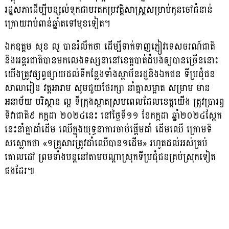
រដ្ឋសភាដើម្បីបន្សល់ទុកជាមរតកប្រវត្តិសាស្រ្តសម្រាប់កូនចៅជំនាន់
ក្រោយរាប់ពាន់ឆ្នាំតទៅមុខទៀត។
ឯកឧត្តម សុខ លូ បានរំលឹកថា ដើម្បីទាក់ទាញភ្ញៀវទេសចរណ៍ជាតិ
និងអន្តរជាតិបានមកលេងទស្សនានៅខេត្តបាត់ដំបងឲ្យបានច្រើននោះ
យើងត្រូវផ្សព្វផ្សាយដល់ទីកន្លែងទាំងស្ថាប័នរដ្ឋនិងឯកជន ទីប្រជុំជន
សាលារៀន វត្តអារាម សូមជួយថែរក្សា នាំគ្នាសម្អាត សម្រាម មាន
អនាម័យ បរិស្ថាន ល្អ ទីក្រុងស្អាតស្រមពេលដែលខេត្តយើង ត្រូវប្រារព្វ
ទិវាជាតិ៩ កក្កដា ២០២៤នេះ នៅថ្ងៃទី១១ ខែកក្កដា ឆ្នាំ២០២៤ស្អែក
នេះនាំគ្នាដាំដើម ឈើក្នុងយុទ្ធនាការចាប់ផ្តើមដាំ ដើមឈើ ក្រោមទិ
សស្លោកថា «១គ្រួសារត្រូវដាំឈើបាន១ដើម» រហូតដល់អស់គ្រប់
គោលដៅ ព្រមទាំងបន្តនៅតាមបណ្តាស្រុកទីប្រជុំជនគ្រប់ស្រុកទៀត
ផងដែរ៕