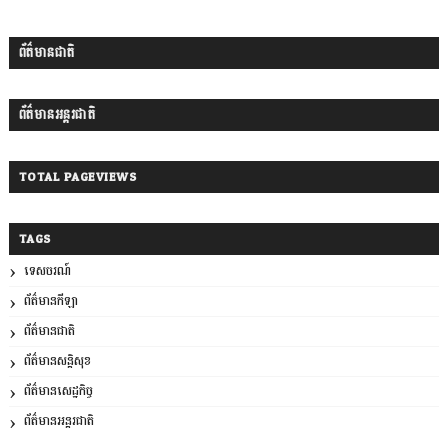
ព័ត៌មានជាតិ
ព័ត៌មានអន្តរជាតិ
TOTAL PAGEVIEWS
TAGS
ទេសចរណ៍
ព័ត៌មានកីឡា
ព័ត៌មានជាតិ
ព័ត៌មានសន្តិសុខ
ព័ត៌មានសេដ្ឋកិច្ច
ព័ត៌មានអន្តរជាតិ