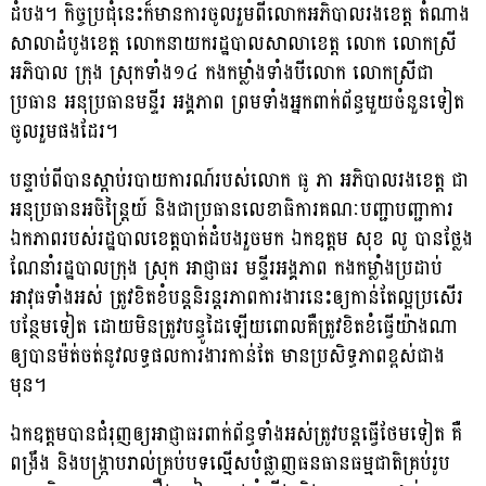
ដំបង។ កិច្ចប្រជុំនេះក៏មានការចូលរួមពីលោកអភិបាលរងខេត្ត តំណាង
សាលាដំបូងខេត្ត លោកនាយករដ្ឋបាលសាលាខេត្ត លោក លោកស្រី
អភិបាល ក្រុង ស្រុកទាំង១៤ កងកម្លាំងទាំងបីលោក លោកស្រីជា
ប្រធាន អនុប្រធានមន្ទីរ អង្គភាព ព្រមទាំងអ្នកពាក់ព័ន្ធមួយចំនួនទៀត
ចូលរួមផងដែរ។
បន្ទាប់ពីបានស្តាប់របាយការណ៍របស់លោក ធូ ភា អភិបាលរងខេត្ត ជា
អនុប្រធានអចិន្រ្តៃយ៍ និងជាប្រធានលេខាធិការគណៈបញ្ជាបញ្ជាការ
ឯកភាពរបស់រដ្ឋបាលខេត្តបាត់ដំបងរួចមក ឯកឧត្តម សុខ លូ បានថ្លែង
ណែនាំរដ្ឋបាលក្រុង ស្រុក អាជ្ញាធរ មន្ទីរអង្គភាព កងកម្លាំងប្រដាប់
អាវុធទាំងអស់ ត្រូវខិតខំបន្តនិរន្ដរភាពការងារនេះឲ្យកាន់តែល្អប្រសើរ
បន្ថែមទៀត ដោយមិនត្រូវបន្ធូដៃឡើយពោលគឺត្រូវខិតខំធ្វើយ៉ាងណា
ឲ្យបានម៉ត់ចត់នូវលទ្ធផលការងារកាន់តែ មានប្រសិទ្ធភាពខ្ពស់ជាង
មុន។
ឯកឧត្តមបានជំរុញឲ្យអាជ្ញាធរពាក់ព័ន្ធទាំងអស់ត្រូវបន្តធ្វើថែមទៀត គឺ
ពង្រឹង និងបង្រ្កាបរាល់គ្រប់បទល្មើសបំផ្លាញធនធានធម្មជាតិគ្រប់រូប