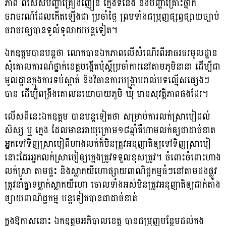
ភាព ពិសេសបញ្ហាគ្រឿងញៀន ក្មេងទំនើង និងបញ្ហាគ្រោះថ្នាក់
ចរាចរណ៍ដែលកើតឡើងជា ប្រចាំថ្ងៃ ព្រមទាំងជម្រុញផ្សព្វផ្សាយច្បាប់
ចរាចរឲ្យបានទូលំទូលាយបន្តទៀត។
ឯកឧត្តមបានបន្តថា លោកបានឯកភាពលើសំណើរពីអាធរធរមូលដ្ឋាន
សុំគោលការណ៍ថ្នាក់ខេត្តបង្កើតប៉ុស្តិ៍ប្រចាំការនៅតាមភូមិនានា ដើម្បីជា
មូលដ្ឋានក្នុងការទប់ស្កាត់ និងវិធានការបង្រ្កាបរាល់បទល្មើសផ្សេងៗ
បាន ដើម្បីពង្រឹងគោលនយោបាយភូមិ ឃុំ មានសុវត្តិភាពផងដែរ។
លើសពីនេះឯកឧត្តម បានបន្តទៀតថា សម្រាប់ការលក់ស្រាបៀដល់
សិស្ស ឬ ក្មេង ដែលមានអាយុក្រោម១៨ឆ្នាំគឺហាមលក់ឲ្យជាដាច់ខាត
អ្នកទៅទិញស្រាបៀពីហាងលក់ក៏មិនត្រូវអនុញាតិឲ្យទៅទិញស្រាបៀ
នោះដែរអ្នកលក់ស្រាបៀឲ្យក្មេងត្រូវទទួលខុសត្រូវ។ ចំពោះចំពោះហាង
លក់ស្រា តាមផ្ទះ និងស្លាកយីហោផ្សាយពាណិជ្ជកម្មធំៗនៅតាមដងផ្លូវ
ត្រូវនាំគ្នាទម្លាក់ស្លាកយីហោ ចោលទាំងអស់មិនត្រូវអនុញាតិឲ្យដាក់តាំង
ផ្សាយពាណិជ្ជកម្ម បន្តទៀតបានជាដាច់ខាត់
ក្នុងឱកាសនោះ ឯកឧត្តមអភិបាលខេត្ត បានជម្រុញបន្ថែមដល់កង