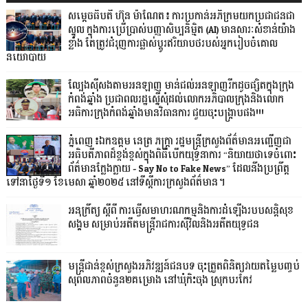
សម្តេចធិបតី ហ៊ុន ម៉ាណែត៖ ការប្រកាន់អភិក្រមយកប្រជាជនជា
ស្នូល ក្នុងការប្រើប្រាស់បញ្ញាសិប្បនិម្មិត (AI) មានសារៈសំខាន់យ៉ាង
ខ្លាំង តែត្រូវជំរុញការផ្លាស់ប្តូរឥរិយាបថរបស់អ្នករៀបចំគោល
នយោបាយ
ល្បែងស៊ីសងតាមអនឡាញ មាន់ជល់អនឡាញរីកដូចផ្សិតក្នុងក្រុង
កំពង់ឆ្នាំង ប្រជាពលរដ្ឋស្នើសុំដល់លោកអភិបាលក្រុងនិងលោក
អធិការក្រុងកំពង់ឆ្នាំងមានវិធានការ ជួយចុះបង្ក្រាបផង!!!
ភ្នំពេញ៖ឯកឧត្តម នេត្រ ភក្រ្តា រដ្ឋមន្ត្រីក្រសួងព័ត៌មានអញ្ជើញជា
អធិបតីភាពដ៏ខ្ពង់ខ្ពស់ក្នុងពិធីបើកយុទ្ធនាការ “និយាយថាទេចំពោះ
ព័ត៌មានក្លែងក្លាយ - Say No to Fake News” ដែលនឹងប្រព្រឹត្ត
ទៅនាថ្ងៃទី១ ខែមេសា ឆ្នាំ២០២៥ នៅទីស្តីការក្រសួងព័ត៌មាន។
អនុក្រឹត្យ ស្តីពី ការធ្វើសមាហរណកម្មនិងការដំឡើងរបបសន្តិសុខ
សង្គម សម្រាប់អតីតមន្ត្រីរាជការស៊ីវិលនិងអតីតយុទ្ធជន
មន្ត្រីជាន់ខ្ពស់ក្រសួងអភិវឌ្ឍន៍ជនបទ ចុះត្រួតពិនិត្យវាយតម្លៃបញ្ចប់
សុពលភាពចំនួន២គម្រោង នៅឃុំកិះចុង ស្រុកបរកែវ