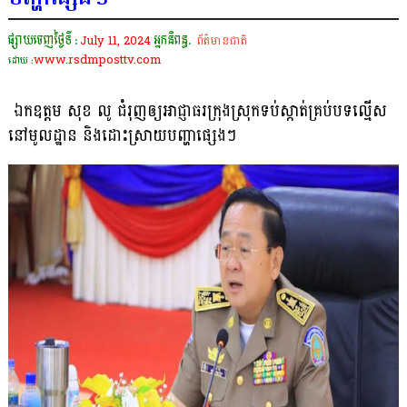
ផ្សាយចេញថ្ងៃទី :
July 11, 2024
អ្នកនិពន្ធ.
ព័ត៌មានជាតិ
www.rsdmposttv.com
ដោយ :
ឯកឧត្តម សុខ លូ ជំរុញឲ្យអាជ្ញាធរក្រុងស្រុកទប់ស្កាត់គ្រប់បទល្មើស
នៅមូលដ្ឋាន និងដោះស្រាយបញ្ហាផ្សេងៗ