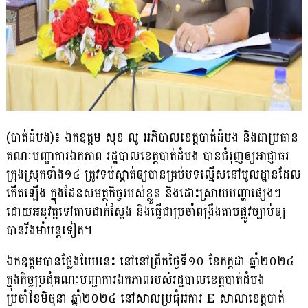
(បាត់ដំបង)៖ ឯកឧត្តម សុខ លូ អភិបាលខេត្តបាត់ដំបង និងជាប្រធាន
គណៈបញ្ជាការឯកភាព រដ្ឋបាលខេត្តបាត់ដំបង បានជំរុញឲ្យអាជ្ញាធរ
ក្រុងស្រុកទាំង១៤ ត្រូវទប់ស្កាត់ឲ្យបានគ្រប់បទល្មើសនៅមូលដ្ឋានដែល
កើតឡើង ក្នុងដែនសមត្ថកិច្ចរបស់ខ្លួន និងដោះស្រាយបញ្ហាផ្សេងៗ
ដោយអនុវត្តទៅតាមជាក់ស្តែង និងធ្វើជាប្រចាំពង្រឹងតាមផ្លូវច្បាប់ឲ្យ
បានរឹងមាំបន្តទៀត។
ឯកឧត្តមបានថ្លែងបែបនេះ នៅនៅព្រឹកថ្ងៃទី១០ ខែកក្កដា ឆ្នាំ២០២៤
ក្នុងកិច្ចប្រជុំគណៈបញ្ជាការឯកភាពរបស់រដ្ឋបាលខេត្តបាត់ដំបង
ប្រចាំខែមិថុនា ឆ្នាំ២០២៤ នៅសាលប្រជុំអគារ E សាលាខេត្តបាត់