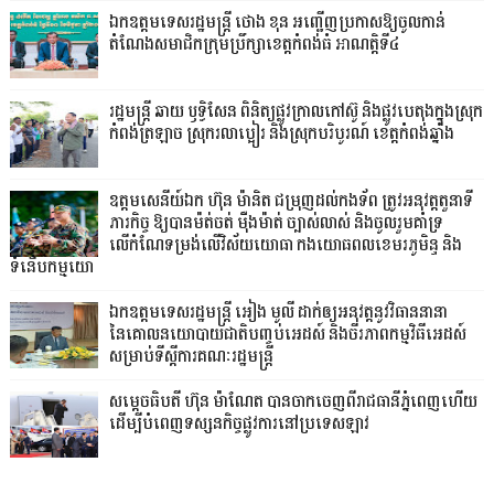
ឯកឧត្តមទេសរដ្ឋមន្រ្តី ថោង ខុន អញ្ជើញប្រកាសឱ្យចូលកាន់
តំណែងសមាជិកក្រុមប្រឹក្សាខេត្តកំពង់ធំ អាណត្តិទី៤
រដ្ឋមន្ត្រី ឆាយ ឫទ្ធិសែន ពិនិត្យផ្លូវក្រាលកៅស៊ូ និងផ្លូវបេតុងក្នុងស្រុក
កំពង់ត្រឡាច ស្រុករលាប្អៀរ និងស្រុកបរិបូរណ៍ ខេត្តកំពង់ឆ្នាំង
ឧត្តមសេនីយ៍ឯក ហ៊ុន ម៉ានិត ជម្រុញដល់កងទ័ព ត្រូវអនុវត្តតួនាទី
ភារកិច្ច ឱ្យបានម៉ត់ចត់ ម៉ឺងម៉ាត់ ច្បាស់លាស់ និងចូលរួមគាំទ្រ
លើកំណែទម្រង់លើវិស័យយោធា កងយោធពលខេមរភូមិន្ទ និង
ទំនើបកម្មយោ
ឯកឧត្តមទេសរដ្ឋមន្រ្តី អៀង មូលី ដាក់ឲ្យអនុវត្តនូវវិធាននានា
នៃគោលនយោបាយជាតិបញ្ចប់អេដស៍ និងចីរភាពកម្មវិធីអេដស៍
សម្រាប់ទីស្តីការគណៈរដ្ឋមន្រ្តី
សម្តេចធិបតី ហ៊ុន ម៉ាណែត បានចាកចេញពីរាជធានីភ្នំពេញហើយ
ដើម្បីបំពេញទស្សនកិច្ចផ្លូវការនៅប្រទេសឡាវ