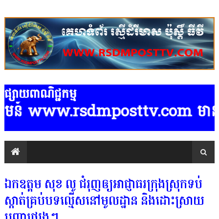
ផ្សាយពាណិជ្ជកម្ម
មន៍ www.rsdmposttv.com មានទទួលផ្សាយ
ឯកឧត្តម សុខ លូ ជំរុញឲ្យអាជ្ញាធរក្រុងស្រុកទប់
ស្កាត់គ្រប់បទល្មើសនៅមូលដ្ឋាន និងដោះស្រាយ
បញ្ហាផ្សេងៗ