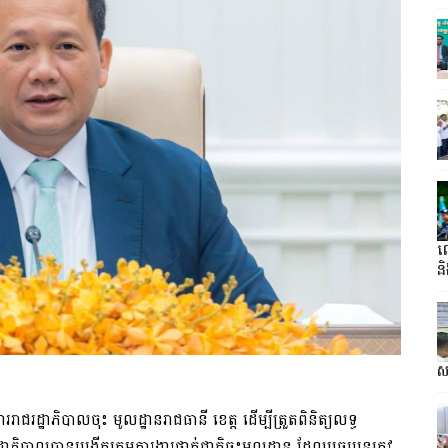
ល
ន
សម
រាជរដ្ឋាភិបាលចុះ មូលដ្ឋានរាជធានី ខេត្ត ដើម្បីត្រួតពិនិត្យលទ្ធ
ាល​បាន​បង្កើតក្រុមការងារថ្នាក់ជាតិចុះមូលដ្ឋាន ដែលបច្ចុប្បន្នត្រូវ