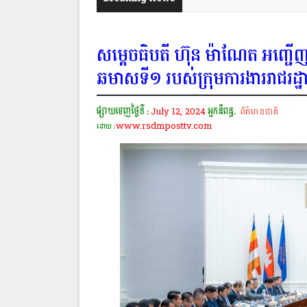
សម្តេចធិបតី ហ៊ុន ម៉ាណែត អញ្ជើញដឹក
ឆមាសទី១ របស់ក្រុមការងាររាជរដ្ឋ
ផ្សាយចេញថ្ងៃទី :
July 12, 2024
អ្នកនិពន្ធ.
ព័ត៌មានជាតិ
www.rsdmposttv.com
ដោយ :