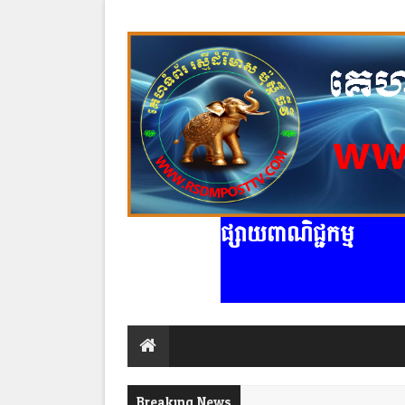
ផ្សាយពាណិជ្ជកម្ម
Breaking News