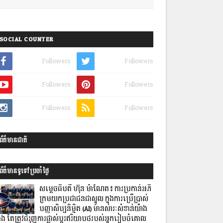
SOCIAL COUNTER
Followers
Followers
Followers
Followers
Followers
Followers
ព័ត៌មានជាតិ
ព័ត៌មានទូទៅប្រចាំថ្ងៃ
សម្តេចធិបតី ហ៊ុន ម៉ាណែត៖ ការប្រកាន់អភិ
ក្រមយកប្រជាជនជាស្នូល ក្នុងការប្រើប្រាស់
បញ្ញាសិប្បនិម្មិត (AI) មានសារៈសំខាន់យ៉ាង
លាំង តែត្រូវជំរុញការផ្លាស់ប្តូរឥរិយាបថរបស់អ្នករៀបចំគោល