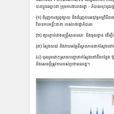
បានប្តូរឈ្មោះជា ក្រុមការងាររាជរដ្ឋា - ភិបាល​ចុះមូល
(១) ជំរុញការផ្សព្វផ្សាយ និងជំរុញការអនុវត្តកម្មវិធីនយោ
វិធានការគន្លឹះនានា របស់រាជរដ្ឋាភិបាល
(២) ផ្សារភ្ជាប់រវាងមន្ត្រីសាធារណៈ និងមូលដ្ឋាន ដើម្
(៣) ស្វែងយល់ និងវាយតម្លៃពីស្ថានភាពជាក់ស្តែងនៅម
(៤) ចូលរួមដោះស្រាយបញ្ហាជាក់ស្តែងនៅនឹងកន្លែង ឱ្
និងសេចក្តីត្រូវការរបស់ប្រជាពលរដ្ឋ។