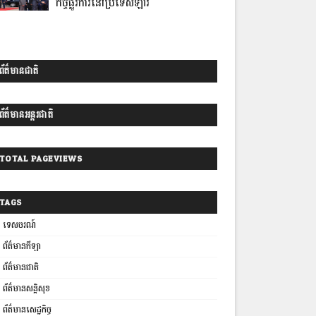
កិច្ចផ្លូវការនៅប្រទេសឡាវ
ព័ត៌មានជាតិ
ព័ត៌មានអន្តរជាតិ
TOTAL PAGEVIEWS
TAGS
ទេសចរណ៍
ព័ត៌មានកីឡា
ព័ត៌មានជាតិ
ព័ត៌មានសន្តិសុខ
ព័ត៌មានសេដ្ឋកិច្ច