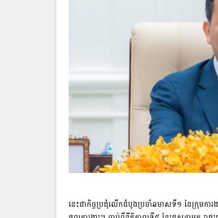
នេះជាកិច្ចប្រជុំលើកដំបូងប្រចាំឆមាសទី១ នៃក្រុមការងារ
ផលការងារ។ ចាប់ពីនីតិកាលទី៥ នៃរដ្ឋសភាមក រាជរដ្ឋាភិប