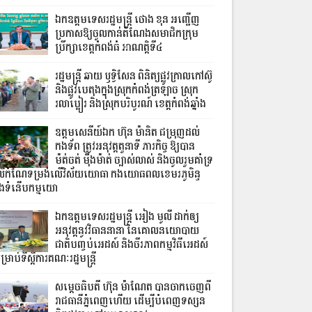
ឯកឧត្តមទេសរដ្ឋមន្រ្តី ថោង ខុន អញ្ជើញ
ប្រកាសឱ្យចូលកាន់តំណែងសមាជិកក្រុម
ប្រឹក្សាខេត្តកំពង់ធំ អាណត្តិទី៤
រដ្ឋមន្ត្រី ឆាយ ឫទ្ធិសែន ពិនិត្យផ្លូវក្រាលកៅស៊ូ
និងផ្លូវបេតុងក្នុងស្រុកកំពង់ត្រឡាច ស្រុក
រលាប្អៀរ និងស្រុកបរិបូរណ៍ ខេត្តកំពង់ឆ្នាំង
ឧត្តមសេនីយ៍ឯក ហ៊ុន ម៉ានិត ជម្រុញដល់
កងទ័ព ត្រូវអនុវត្តតួនាទី ភារកិច្ច ឱ្យបាន
ម៉ត់ចត់ ម៉ឺងម៉ាត់ ច្បាស់លាស់ និងចូលរួមគាំទ្រ
ើកំណែទម្រង់លើវិស័យយោធា កងយោធពលខេមរភូមិន្ទ
ិងទំនើបកម្មយោ
ឯកឧត្តមទេសរដ្ឋមន្រ្តី អៀង មូលី ដាក់ឲ្យ
អនុវត្តនូវវិធាននានា នៃគោលនយោបាយ
ជាតិបញ្ចប់អេដស៍ និងចីរភាពកម្មវិធីអេដស៍
្រាប់ទីស្តីការគណៈរដ្ឋមន្រ្តី
សម្តេចធិបតី ហ៊ុន ម៉ាណែត បានចាកចេញពី
រាជធានីភ្នំពេញហើយ ដើម្បីបំពេញទស្សន