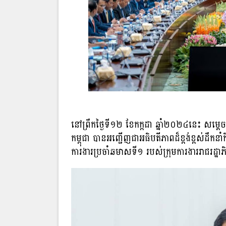
នៅព្រឹកថ្ងៃទី១២ ខែកក្កដា ឆ្នាំ២០២៤នេះ សម្តេ
កម្ពុជា បានអញ្ជើញជាអធិបតីភាពដ៏ខ្ពង់ខ្ពស់ដឹកនាំកិច
ការងារ​ប្រចាំឆមាសទី១ របស់ក្រុមការងារ​រាជ​រដ្ឋា