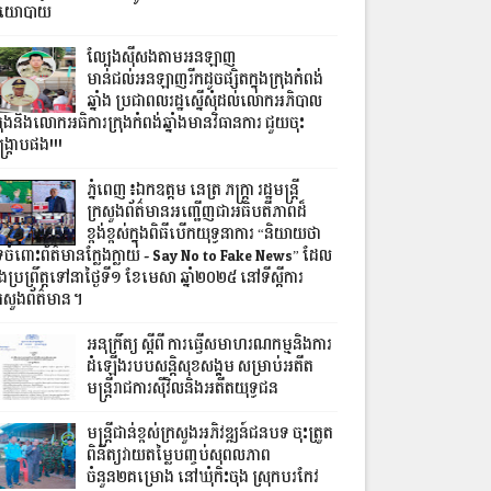
យោបាយ
ល្បែងស៊ីសងតាមអនឡាញ
មាន់ជល់អនឡាញរីកដូចផ្សិតក្នុងក្រុងកំពង់
ឆ្នាំង ប្រជាពលរដ្ឋស្នើសុំដល់លោកអភិបាល
រុងនិងលោកអធិការក្រុងកំពង់ឆ្នាំងមានវិធានការ ជួយចុះ
្ក្រាបផង!!!
ភ្នំពេញ៖ឯកឧត្តម នេត្រ ភក្រ្តា រដ្ឋមន្ត្រី
ក្រសួងព័ត៌មានអញ្ជើញជាអធិបតីភាពដ៏
ខ្ពង់ខ្ពស់ក្នុងពិធីបើកយុទ្ធនាការ “និយាយថា
េចំពោះព័ត៌មានក្លែងក្លាយ - Say No to Fake News” ដែល
ងប្រព្រឹត្តទៅនាថ្ងៃទី១ ខែមេសា ឆ្នាំ២០២៥ នៅទីស្តីការ
្រសួងព័ត៌មាន។
អនុក្រឹត្យ ស្តីពី ការធ្វើសមាហរណកម្មនិងការ
ដំឡើងរបបសន្តិសុខសង្គម សម្រាប់អតីត
មន្ត្រីរាជការស៊ីវិលនិងអតីតយុទ្ធជន
មន្ត្រីជាន់ខ្ពស់ក្រសួងអភិវឌ្ឍន៍ជនបទ ចុះត្រួត
ពិនិត្យវាយតម្លៃបញ្ចប់សុពលភាព
ចំនួន២គម្រោង នៅឃុំកិះចុង ស្រុកបរកែវ