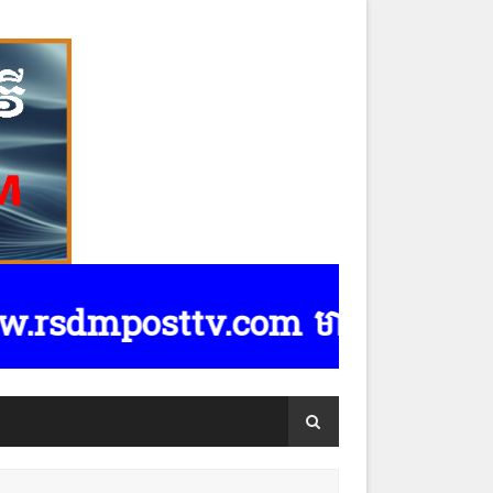
osttv.com មានទទួលផ្សាយពាណិជ្ជកម្មគ