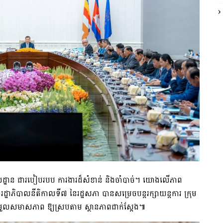
លដ្ឋាន ជារបៀបរបប ការងារដ៏សំខាន់ និង​ចាំបាច់​។ យោងលើភាព
្ឋាភិបាល​នីតិកាល​ទី៧ នៃរដ្ឋសភា បានសម្រេចបន្តរក្សាយន្តការ ក្រុម
ែ​សម្រួលសមាសភាព ឱ្យស្របតាម ស្ថានភាពជាក់ស្តែង៕