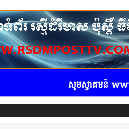
សូមស្វាគមន៍ www.rsdmp