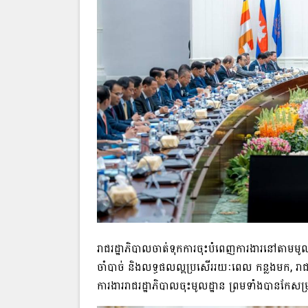
រាជរដ្ឋាភិបាលចាត់ទុកការចុះបំពេញការងារនៅតាមមូ
ចាំបាច់ និងលទ្ធផលល្អប្រសើររយៈពេល កន្លងមក, រាជរដ
ការងាររាជរដ្ឋាភិបាលចុះមូលដ្ឋាន ព្រម​ទាំង​បាន​ក