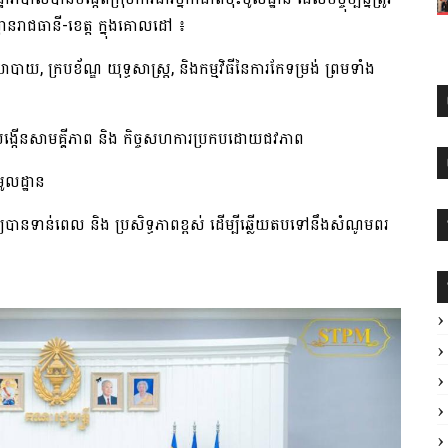
ដ្ឋានរាជធានី-ខេត្ត ក្នុងគោលដៅ ៖
បាយ, ក្របខ័ណ្ឌ យុទ្ធសាស្ត្រ, និងកម្ម​វិធី​នៃ​ការកែទម្រង់ ព្រមទាំង
បីបង្កើនសាមគ្គីភាព និង កិច្ច​សហការ​ប្រកប​ដោយ​ជវភាព
ូលដ្ឋាន
យបានទាន់ពេល និង ប្រសិទ្ធភាពខ្ពស់ ដើម្បី​ឆ្លើយតបទៅនឹងសំណូមពរ