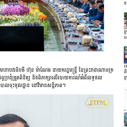
ន
ក្
បង
ទ
ចមហាបវរធិបតី ហ៊ុន ម៉ាណែត នាយករដ្ឋមន្ត្រី នៃព្រះរាជាណាចក្រ
នឹ
្ចប្រជុំ​ត្រួតពិនិត្យ និង​ពិភាក្សា​លើ​របាយការណ៍អំពី​លទ្ធផល​
ក
ភិបាល​ចុះ​មូលដ្ឋាន នៅវិមាន​សន្តិភាព។