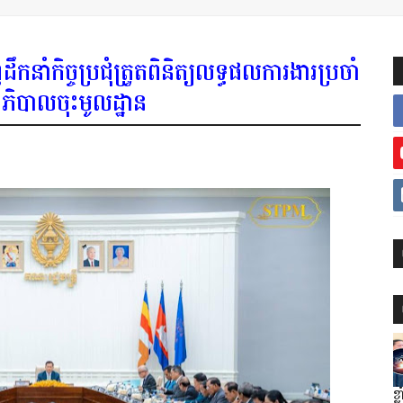
នាំកិច្ចប្រជុំត្រួតពិនិត្យលទ្ធផលការងារប្រចាំ
ាភិបាលចុះមូលដ្ឋាន
ខ្