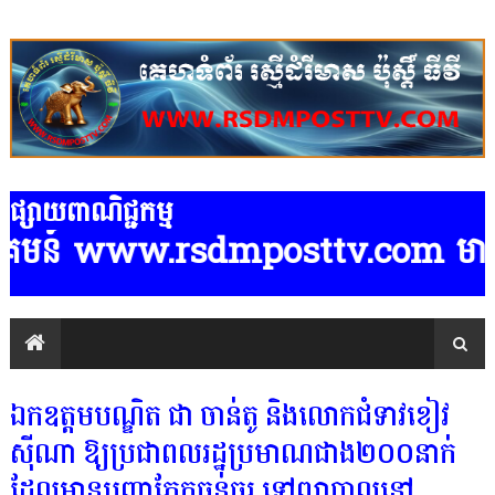
ផ្សាយពាណិជ្ជកម្ម
គមន៍ www.rsdmposttv.com មានទទួលផ្សា
ឯកឧត្តមបណ្ឌិត ជា ចាន់តូ និងលោកជំទាវខៀវ
ស៊ីណា ឱ្យប្រជាពលរដ្ឋប្រមាណជាង២០០នាក់
ដែលមានបញ្ហាភ្នែកធ្ងន់ធ្ងរ ទៅព្យាបាលនៅ