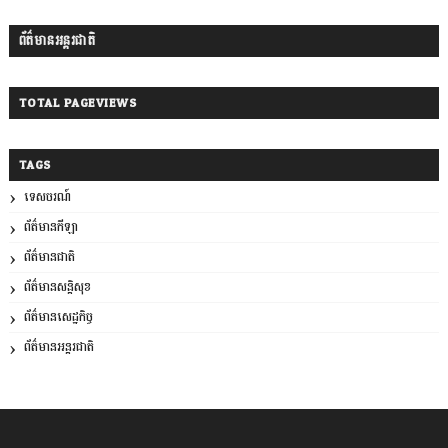
ព័ត៌មានអន្តរជាតិ
TOTAL PAGEVIEWS
TAGS
ទេសចរណ៍
ព័ត៌មានកីឡា
ព័ត៌មានជាតិ
ព័ត៌មានសន្តិសុខ
ព័ត៌មានសេដ្ឋកិច្ច
ព័ត៌មានអន្តរជាតិ