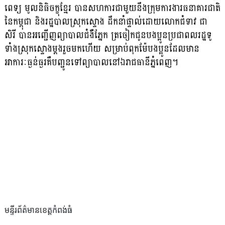
ពេទ្យ មូលនិធិចក្ខុខ្មែរ បានសហការជាមួយនឹងក្រុមការងារធនាគារជាតិ
នៃកម្ពុជា និងរដ្ឋបាលស្រុកស្ទោង ដឹកនាំផ្ទាល់ដោយលោកជំទាវ ជា
សិរី បានអញ្ជើញព្យាបាលជំងឺភ្នែក ត្រចៀកជូនបងប្អូនប្រជាពលរដ្ឋទូ
ទាំងស្រុកស្ទោងម្ដងរួចមកហើយ សម្រាប់ពុកម៉ែបងប្អូនដែលមាន
អាការៈធ្ងន់ធ្ងរគឺបញ្ជូនទៅព្យាបាលនៅឯរាជធានីភ្នំពេញ។
មន្ទីរព័ត៌មានខេត្តកំពង់ធំ