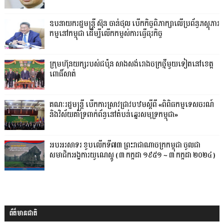
ឧបនាយករដ្ឋមន្ត្រី ស៊ុន ចាន់ថុល បើកកិច្ចពិភាក្សាលើប្រព័ន្ធភស្តុភារ
កម្មនៅកម្ពុជា ដើម្បីលើកកម្ពស់ការធ្វើធុរកិច្ច
ក្រុមហ៊ុនយក្សរបស់ជប៉ុន សាងសង់រោងចក្រថ្មីមួយទៀត​នៅខេត្ត
ពោធិ៍​សាត់
គណៈរដ្ឋមន្ត្រី បើកការស្រាវជ្រាវបឋមស្តីពី «ពិពិធកម្មទេសចរណ៍
និងវិស័យគាំទ្រពាក់ព័ន្ធនៅតំបន់ឆ្នេរសមុទ្រកម្ពុជា»
អបអរសាទរ ខួបលើកទី៧៣ ព្រះរាជាណាចក្រកម្ពុជា ចូលជា
សមាជិកអង្គការយូណេស្កូ ( ៣ កក្កដា ១៩៥១ ~ ៣ កក្កដា ២០២៤ )
ព័ត៌មានជាតិ