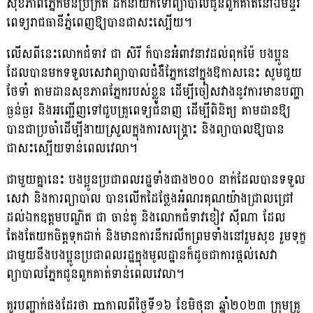
សុខភាពភ្នែកមិនប្រក្រតី ដឹកនាំយកទៅព្យាបាលជូនពួកគាត់នៅឯមន្ទីរ
ពេទ្យរាជធានីភ្នំពេញឱ្យបានជាសះស្បើយ។
លើសពីនេះលោកជំទាវ ជា សិរី ក៏បានអំពាវនាវដល់ពុកម៉ែ បងប្អូន
ដែលបានមកទទួលសេវាព្យាបាលជំងឺភ្នែកនៅក្នុងឱកាសនេះ សូមជួយ
ថែទាំ តាមដានសុខភាពភ្នែករបស់ខ្លួន ដើម្បីចៀសវាងនូវការមានបញ្ហា
ធ្ងន់ធ្ងរ និងអញ្ជើញទៅជួបគ្រូពេទ្យជំនាញ ដើម្បីពិនិត្យ តាមដានឱ្យ
បានជាប្រចាំដើម្បីងាយស្រួលក្នុងការសង្គ្រោះ និងព្យាបាលឱ្យបាន
ជាសះស្បើយទាន់ពេលវេលា។
ជាមួយគ្នានេះ បងប្អូនប្រជាពលរដ្ឋទាំងជាង២០០ នាក់ដែលបានទទួល
សេវា និងការព្យាបាល បានលើកដៃថ្លែងអំណរគុណយ៉ាងជ្រាលជ្រៅ
ដល់ឯកឧត្តមបណ្ឌិត ជា ចាន់តូ និងលោកជំទាវខៀវ ស៊ីណា ដែល
តែងតែយកចិត្តទុកដាក់ និងមានការនឹករលឹកព្រមទាំងនៅរួមសុខ រួមទុក្ខ
ជាមួយនឹងបងប្អូនប្រជាពលរដ្ឋក្នុងមូលដ្ឋានក៏ដូចជាការផ្ដល់សេវា
ព្យាបាលភ្នែកជូនពួកគាត់ទាន់ពេលវេលា។
គួរបញ្ជាក់ផងដែរថា mកាលពីថ្ងៃទី១៦ ខែមិថុនា ឆ្នាំ២០២៣ ក្រុមគ្រូ