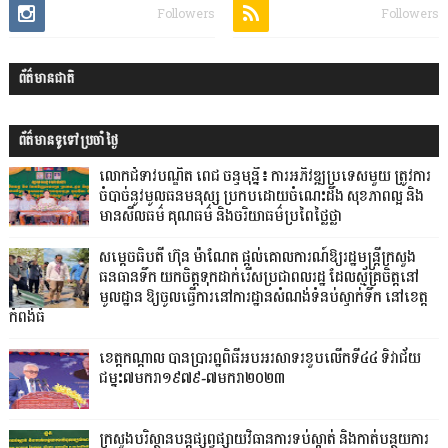
Followers
Followers
ព័ត៌មានជាតិ
ព័ត៌មានទូទៅប្រចាំថ្ងៃ
លោកជំទាវបណ្ឌិត ពេជ ចន្ទមុន្នី៖ ការអភិវឌ្ឍប្រទេសមួយ ត្រូវការ
ចំបាច់នូវមូលធនមនុស្ស ប្រកបដោយចំណេះដឹង សុខភាពល្អ និង
មានសីលធម៌ គុណធម៌ និងចរិយាធម៌ប្រពៃថ្លៃថ្លា
សម្តេចធិបតី ហ៊ុន ម៉ាណែត ផ្តល់គោលការណ៍ឱ្យរដ្ឋមន្ត្រីក្រសួង
ធនធានទឹក យកចិត្តទុកដាក់រើសប្រជាពលរដ្ឋ ដែលស្ម័គ្រចិត្តនៅ
មូលដ្ឋាន ឱ្យចូលធ្វើការនៅការដ្ឋានសំណង់ទំនប់ស្ទាក់ទឹក នៅខេត្ត
កំពង់ធំ
ខេត្តកណ្តាល បានប្រារព្ឋពិធីអបអរសាទរខួបលើកទី៤៤ ទិវាជ័យ
ជម្នះ៧មករា១៩៧៩-៧មករា២០២៣
ក្រសួងបរិស្ថានបន្តផ្សព្វផ្សាយវិធានការទប់ស្កាត់ និងកាត់បន្ថយការ