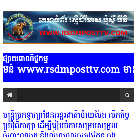
ផ្សាយពាណិជ្ជកម្ម
ន៍ www.rsdmposttv.com មានទទួលផ្សាយព
មន្រ្តីច្រកទ្វារព្រំដែនអន្តរជាតិប៉ោយប៉ែត បើកកិច្ច
ប្រជុំពិភាក្សា ដើម្បីរៀបចំការសម្របសម្រួល
ចំពោះពលរដ្ឋ និងលំហូរពលករឆ្លងដែន ក្នុង