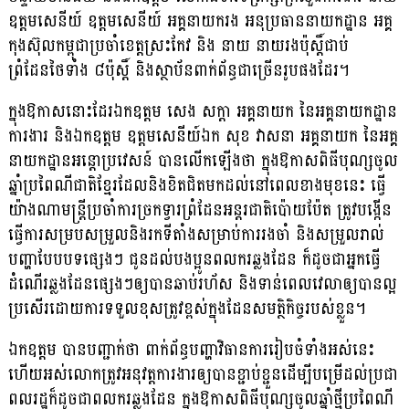
ឧត្ដមសេនីយ៍ ឧត្ដមសេនីយ៍ អគ្គនាយករង អនុប្រធាននាយកដ្ឋាន អគ្គ
កុងស៊ុលកម្ពុជាប្រចាំខេត្តស្រះកែវ និង នាយ នាយរងប៉ុស្តិ៍ជាប់
ព្រំដែនថៃទាំង ៨ប៉ុស្តិ៍ និងស្ថាប័នពាក់ព័ន្ធជាច្រើនរូបផងដែរ។
ក្នុងឱកាសនោះដែរឯកឧត្តម សេង សក្តា អគ្គនាយក នៃអគ្គនាយកដ្ឋាន
ការងារ និងឯកឧត្តម ឧត្តមសេនីយ៍ឯក សុខ វាសនា អគ្គនាយក នៃអគ្គ
នាយកដ្ឋានអន្តោប្រវេសន៍ បានលើកឡើងថា ក្នុងឱកាសពិធីបុណ្សចូល
ឆ្នាំប្រពៃណីជាតិខ្មែរដែលនិងខិតជិតមកដល់នៅពេលខាងមុខនេះ ធ្វើ
យ៉ាងណាមន្រ្តីប្រចាំការច្រកទ្វារព្រំដែនអន្តរជាតិប៉ោយប៉ែត ត្រូវបង្កើន
ធ្វើការសម្របសម្រួល​និង​រកទីតាំងសម្រាប់ការរងចាំ និងសម្រួលរាល់
បញ្ហាបែបបទផ្សេងៗ ជូនដល់បងប្អូនពលករឆ្លងដែន ក៏ដូចជាអ្នកធ្វើ
ដំណើរឆ្លងដែនផ្សេងៗឲ្យបានឆាប់រហ័ស និងទាន់ពេលវេលាឲ្យបានល្អ
ប្រសើរ​ដោយការទទួលខុសត្រូវខ្ពស់ក្នុងដែនសមត្ថិកិច្ចរបស់ខ្លួន។
ឯកឧត្តម បានបញ្ជាក់ថា ពាក់ព័ន្ធបញ្ហាវិធានការរៀបចំទាំងអស់នេះ
ហើយអស់​លោកត្រូវអនុវត្ត​ការងារ​ឲ្យបាន​ខ្ជាប់ខ្ជួន​ដើម្បីបម្រើដល់ប្រជា
ពលរដ្ឋ​ក៏ដូចជាពលករឆ្លងដែន ក្នុងឱកាសពិធីបុណ្សចូលឆ្នាំថ្មីប្រពៃណី