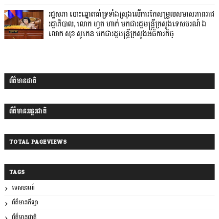
រដ្ឋសភា បោះឆ្នោតគាំទ្រទាំងស្រុងលើការកែសម្រួលសមាសភាពរាជ
រដ្ឋាភិបាល, លោក ហួត ហាក់ មកជារដ្ឋមន្ត្រីក្រសួងទេសចរណ៍ ឯ
លោក សុខ សូកេន មកជារដ្ឋមន្រ្តីក្រសួងអធិការកិច្
ព័ត៌មានជាតិ
ព័ត៌មានអន្តរជាតិ
TOTAL PAGEVIEWS
TAGS
ទេសចរណ៍
ព័ត៌មានកីឡា
ព័ត៌មានជាតិ