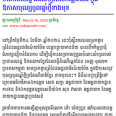
ឱកាសបុណ្សចូលឆ្នាំថ្មីខាងមុខ
ផ្សាយចេញថ្ងៃទី :
March 26, 2024
អ្នកនិពន្ធ.
www.rsdmposttv.com
ដោយ :
នៅព្រឹកថ្ងៃទី២៤ ខែមីនា ឆ្នាំ២០២៤ នេះប៉ុស្តិ៍នគរបាលច្រកទ្វារ
ព្រំដែនអន្តរជាតិប៉ោយប៉ែត ខេត្តបន្ទាយមានជ័យ បានបើកកិច្ចប្រជុំ
ពិភាក្សារៀបចំផែនការ ដើម្បីធ្វើការសម្របសម្រួលចំពោះលំហូររបស់
ប្រជាពលរដ្ឋ និងពលករខ្មែរដែលធ្វើដំណើរឆ្លងដែន ចេញ-ចូលមក
ប្រទេសកម្ពុជា តាមច្រកទ្វារព្រំដែនអន្តរជាតិប៉ោយប៉ែត ក្នុងឱកាសរដូវ
បុណ្សចូលឆ្នាំថ្មីប្រពៃណីជាតិខ្មែរ ខាងមុខនេះ។ ពិធីបានប្រព្រឹត្តិទៅ
ក្រោមអធិបតីភាពឯកឧត្ដម សេង សក្ដា អគ្គនាយក នៃអគ្គនាយកដ្ឋាន
ការងារ និងឯកឧត្តមឧត្តមសេនីយ៍ឯក សុខ វាសនា អគ្គនាយក នៃអគ្គ
នាយកដ្ឋានអន្តោប្រវេសន៍
រួមទាំងមាន​ការអញ្ជើញចូលរួមពីលោក ង៉ោ ម៉េងជ្រួន អភិបាលរងខេត្ត
បន្ទាយមានជ័យ និង​ឯកឧត្ដម លោកជំទាវទីព្រឹក្សាក្រសួងការងារ នាយ