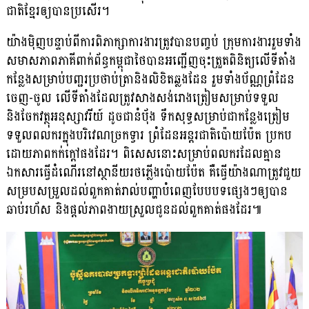
ជាតិខ្មែរឲ្យបានប្រសើរ។
យ៉ាងម៉ិញបន្ទាប់ពីការពិភាក្សាការងារត្រូវបានបញ្ចប់ ក្រុមការងាររួមទាំង
សមាសភាពភាគីពាក់ព័ន្ធ​កម្ពុជាថៃបានអញ្ជើញចុះត្រួតពិនិត្យលើទីតាំង
កន្លែងសម្រាប់បញ្ជរប្រថាប់ត្រានិងលិខិតឆ្លងដែន រួមទាំងប័ណ្ណព្រំដែន
ចេញ-ចូល លើទីតាំងដែលត្រូវសាងសង់​រោងត្រៀម​សម្រាប់ទទួល
និងចែកវត្ថុ​អនុស្សាវរីយ៍ ដូចជានំប៉័ង ទឹកសុទ្ធសម្រាប់ជាកន្លែងត្រៀម
ទទួលពលករក្នុងបរិវេណច្រកទ្វារ ព្រំដែនអន្តរជាតិប៉ោយប៉ែត ប្រកប
ដោយភាពកក់ក្តៅផងដែរ។ ពិសេសនោះ​សម្រាប់ពលករដែល​គ្មាន​
ឯកសារធ្វើដំណើរនៅស្ថានីយរថភ្លើង​ប៉ោយប៉ែត គឺធ្វើយ៉ាងណាត្រូវជួយ​
សម្របសម្រួល​ដល់ពួកគាត់រាល់បញ្ហាបំពេញបែបបទផ្សេងៗ​ឲ្យបាន
ឆាប់រហ័ស និងផ្តល់ភាពងាយស្រួលជូនដល់ពួកគាត់ផងដែរ៕