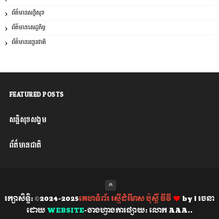
ព័ត៌មានសន្តិសុខ
ព័ត៌មានសេដ្ឋកិច្ច
ព័ត៌មានអន្តរជាតិ
FEATURED POSTS
សន្តិសុខសង្គម
ព័ត៌មានជាតិ
រក្សាសិទ្ធិ: ©2024-2025
គេហទំព័រ រស្មីដំរីមាស ប៉ុស្តិ៍ ធីវី
by
| រចនា
ដោយ
WEBSITE
-ចាងហ្វាងការផ្សាយ: លោក AAA..