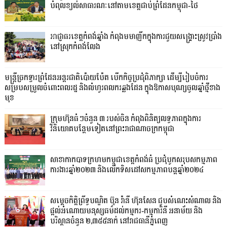
បំពុលខ្យល់សាធារណៈនៅតាមខេត្តជាប់ព្រំដែនកម្ពុជា-ថៃ
អាជ្ញាធរខេត្តកំពង់ឆ្នាំង កំពុងមមាញឹកក្នុងការជួយសង្គ្រោះស្រូវប្រាំង
នៅស្រុកកំពង់លែង
មន្រ្តីច្រកទ្វារព្រំដែនអន្តរជាតិប៉ោយប៉ែត បើកកិច្ចប្រជុំពិភាក្សា ដើម្បីរៀបចំការ
សម្របសម្រួលចំពោះពលរដ្ឋ និងលំហូរពលករឆ្លងដែន ក្នុងឱកាសបុណ្សចូលឆ្នាំថ្មីខាង
មុខ
ក្រុមហ៊ុនធំៗចំនួន ៣ របស់ចិន កំពុងពិនិត្យលទ្ធភាពក្នុងការ
វិនិយោគបន្ថែមទៀតនៅព្រះរាជាណាចក្រកម្ពុជា
សាខាកាកបាទក្រហមកម្ពុជាខេត្តកំពង់ធំ ប្រជុំបូកសរុបសកម្មភាព
ការងារឆ្នាំ២០២៣ និងលើកទិសដៅសកម្មភាពបន្តឆ្នាំ២០២៤
សម្តេចកិត្តិព្រឹទ្ធបណ្ឌិត ប៊ុន រ៉ានី ហ៊ុនសែន ជួបសំណេះសំណាល និង
ផ្តល់អំណោយមនុស្សធម៌ដល់កម្មករ-កម្មការិនី អនាម័យ និង
បរិស្ថានចំនួន ២,៣៥៥នាក់ នៅរាជធានីភ្នំពេញ