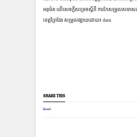
អនុម័ត លើសេចក្តីសម្រេចស្តីពី ការកែសម្រួលសមាសភាព
ខេត្តព្រៃវែង សម្រួលផ្សាយដោយ៖ dara
SHARE THIS
ព័ត៌មានជាតិ