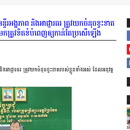
្ទីរអង្គភាព និងអាជ្ញារធរ ត្រូវយកចំនុចខ្វះខាត
លងមកត្រូវខិតខំបំពេញឲ្យកាន់តែប្រសើឡើង
និងអាជ្ញារធរ ត្រូវយកចំនុចខ្វះខាតរបស់ខ្លួនទាំងអស់ ដែលអនុវត្ត
ស