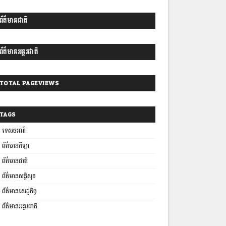
ព័ត៌មានជាតិ
ព័ត៌មានអន្តរជាតិ
TOTAL PAGEVIEWS
TAGS
ទេសចរណ៍
ព័ត៌មានកីឡា
ព័ត៌មានជាតិ
ព័ត៌មានសន្តិសុខ
ព័ត៌មានសេដ្ឋកិច្ច
ព័ត៌មានអន្តរជាតិ