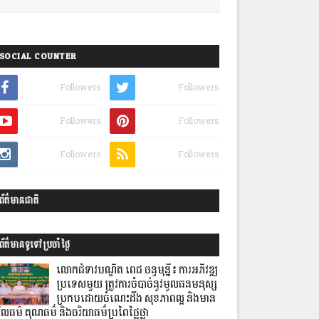
SOCIAL COUNTER
Followers
Followers
Followers
Followers
Followers
Followers
ព័ត៌មានជាតិ
ព័ត៌មានទូទៅប្រចាំថ្ងៃ
លោកជំទាវបណ្ឌិត ពេជ ចន្ទមុន្នី៖ ការអភិវឌ្ឍ
ប្រទេសមួយ ត្រូវការចំបាច់នូវមូលធនមនុស្ស
ប្រកបដោយចំណេះដឹង សុខភាពល្អ និងមាន
ីលធម៌ គុណធម៌ និងចរិយាធម៌ប្រពៃថ្លៃថ្លា