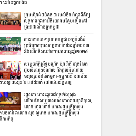
ក នៅខេត្តកំពង់ធំ
ក្រុមហ៊ុនធំៗចំនួន ៣ របស់ចិន កំពុងពិនិត្យ
លទ្ធភាពក្នុងការវិនិយោគបន្ថែមទៀតនៅ
ព្រះរាជាណាចក្រកម្ពុជា
សាខាកាកបាទក្រហមកម្ពុជាខេត្តកំពង់ធំ
ប្រជុំបូកសរុបសកម្មភាពការងារឆ្នាំ២០២៣
និងលើកទិសដៅសកម្មភាពបន្តឆ្នាំ២០២៤
សម្តេចកិត្តិព្រឹទ្ធបណ្ឌិត ប៊ុន រ៉ានី ហ៊ុនសែន
ជួបសំណេះសំណាល និងផ្តល់អំណោយ
មនុស្សធម៌ដល់កម្មករ-កម្មការិនី អនាម័យ
ិងបរិស្ថានចំនួន ២,៣៥៥នាក់ នៅរាជធានីភ្នំពេញ
រដ្ឋសភា បោះឆ្នោតគាំទ្រទាំងស្រុង
លើការកែសម្រួលសមាសភាពរាជរដ្ឋាភិបាល,
លោក ហួត ហាក់ មកជារដ្ឋមន្ត្រីក្រសួង
េសចរណ៍ ឯលោក សុខ សូកេន មកជារដ្ឋមន្រ្តីក្រសួង
ិការកិច្