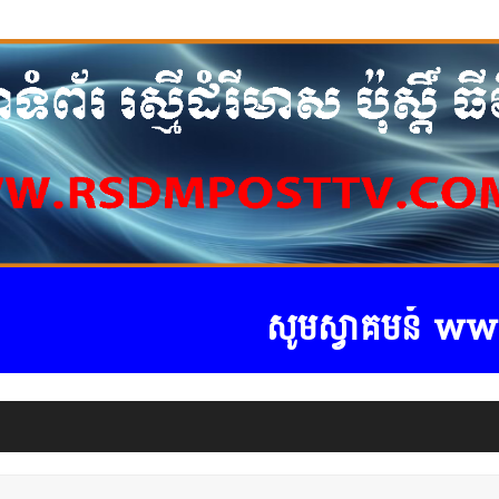
សូមស្វាគមន៍ www.rs