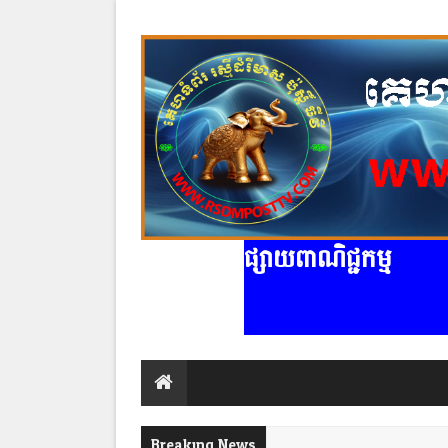
ផ្សាយពាណិជ្ជកម្ម
Breaking News