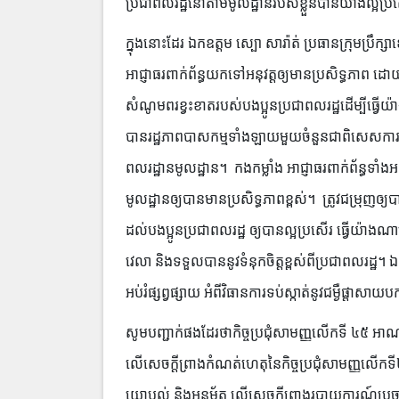
ប្រជាពលរដ្ឋនៅតាមមូលដ្ឋានរបស់ខ្លួន​បានយ៉ាងល្អប
ក្នុងនោះដែរ ឯកឧត្តម ស្បោ សារ៉ាត់ ប្រធានក្រុមប្រឹក្
អាជ្ញាធរពាក់ព័ន្ធយកទៅអនុវត្តឲ្យមានប្រសិទ្ធភាព ដោយឲ្យម
សំណូមពរខ្វះខាតរបស់បងប្អូនប្រជាពលរដ្ឋដើម្បីធ្វើយ
បានរដ្ឋភាពបាសកម្មទាំងឡាយមួយចំនួនជាពិសេសការអនុវត
ពលរដ្ឋានមូលដ្ឋាន។ កងកម្លាំង អាជ្ញាធរពាក់ព័ន្ធទាំ
មូលដ្ឋានឲ្យបានមានប្រសិទ្ធភាពខ្ពស់។ ត្រូវជម្រុញឲ្យប
ដល់បងប្អូនប្រជាពលរដ្ឋ ឲ្យបានល្អប្រសើរ ធ្វើយ៉ាងណា
វេលា និងទទួលបាននូវទំនុកចិត្តខ្ពស់ពីប្រជាពលរដ្ឋ។ ឯក
អប់រំផ្សព្វផ្សាយ អំពីវិធានការទប់ស្កាត់នូវជម្ងឺផ្តាស
សូមបញ្ជាក់ផងដែរថាកិច្ចប្រជុំសាមញ្ញលើកទី ៤៥ អាណត្តិទ
លើសេចក្តីព្រាងកំណត់ហេតុនៃកិច្ចប្រជុំសាមញ្ញលើកទី៤៤ អ
យោបល់ និងអនុម័ត លើសេចក្តីព្រាងរបាយការណ៍ប្រចាំខែ