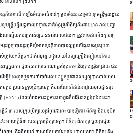
្រសើ នាពេលកន្លងមក។
ទឹ
សាខេត្តក៏បានលើកឡើងចំណុចសំខាន់ៗ មួយចំនួន សម្រាប់ ឲ្យមន្ត្រីមូលដ្ឋាន
ន្ត្រីមន្ទីរអង្គភាពអាជ្ញាធរពាក់ព័ន្ធត្រូវពិនិត្យនិងតាមដាន រាល់បញ្ហា
៉ាងណាឆ្លើយតបឲ្យគាត់ឲ្យបានទាន់ពេលវេលា។ ត្រូវតាមដាននិងក្តាប់ឲ្យ
្តឲ្យបាននូវភូមិឃុំមានសុវត្ថិភាពបានល្អប្រសើជូនបងប្អូនប្រជា
ងអស់ត្រូវយកចិត្តទុកដាក់អនុវត្ត បង្ក្រាប នៅបញ្ហាគ្រឿងញៀននៅតាម
ានល្អក្នុងការ ផ្តល់សេវាសាធារណៈគ្រប់ប្រភេទ និងគ្រប់ជ្រុងជ្រោយ ជូន
ដើម្បីបំពេញតម្រូវការចាំបាច់ដល់បងប្អូនប្រជាពលរដ្ឋឲ្យបានទាន់ពេល
ន
ឧត្តម ប្រធានក្រុមប្រឹក្សាខេត្ត ក៏បានណែនាំដល់អាជ្ញាធរមូលដ្ឋានចុះ
ាយបក្សី (H5N1) ដែលកំពង់មានវត្តមាននៅក្នុងទឹកដីនៃខេត្តព្រៃវែងនេះ។
ទ
ី ៣ របស់ក្រុមប្រឹក្សាខេត្តព្រៃវែងនេះ បានធ្វើការ ពិនិត្យ និងអនុម័ត
អធ
ាណត្តិទី៣ របស់ក្រុមប្រឹក្សាខេត្ត។ ពិនិត្យ ពិភាក្សា ចូលរួមផ្ដល់
កុម្ភៈ និងទិសដៅ ការងារខែបន្ទាប់របស់រដ្ឋបាលខេត្ត។ ពិនិត្យ និង