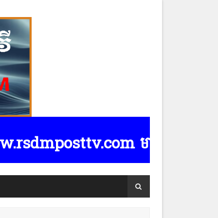
dmposttv.com មានទទួលផ្សាយពាណិជ្ជកម