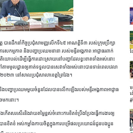
ត្ត បានដឹកនាំកិច្ចប្រជុំសាមញ្ញលើកទី៤៥ អាណត្តិទី៣ របស់ក្រុមប្រឹក្សា
ថ
ផែនការសកម្មភាព និងបញ្ហាប្រឈមនានា របស់មន្ទីរអង្គភាព អាជ្ញាធរពាក់
ំនិតមតិយោបល់ដើម្បីធ្វើការដោះស្រាយនៅបញ្ហាដែលខ្វះខាតទាំងអស់នោះ
្ឋនៅតាមមូលដ្ឋានឲ្យគាត់ទទួលបានសេវាទាំងអស់នោះបានទាន់ពេលវេលា
ឆ្នាំ២០២៣ នៅសាលប្រជុំសាលាខេត្តព្រៃវែង។
មន
និងបញ្ហាប្រឈមមួយចំនួនដែលបានលើកឡើងរបស់មន្ទីរអង្គភាពអាជ្ញាធ
ដ
ឆ្
ងរួចមកនោះ។
្លែងកើតសរសើរនិងវាយតម្លៃខ្ពស់ចំពោះការខិតខំប្រឹងប្រែងធ្វើការងារឲ្យ
ធដែលបានខិតខំ អស់កម្លាំងកាយចិត្តក្នុងការបម្រើផលប្រយោជន៍ជូនបងប្អូន
ចិ