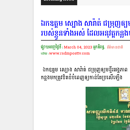
ឯកឧត្តម ស្បោង សារ៉ាត់ ជម្រុញឲ្យមន
របស់ខ្លួនទាំងអស់ ដែលអនុវត្តកន្
ផ្សាយចេញថ្ងៃទី :
March 04, 2023
អ្នកនិពន្ធ.
ព័ត៌មានជាតិ
www.rsdmposttv.com
ដោយ :
ឯកឧត្តម ស្បោង សារ៉ាត់ ជម្រុញឲ្យមន្ទីរអង្គភាព 
កន្លងមកត្រូវខិតខំបំពេញឲ្យកាន់តែប្រសើឡើង