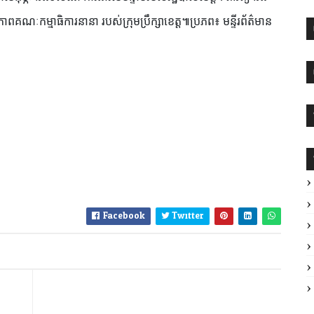
គណៈកម្មាធិការនានា របស់ក្រុមប្រឹក្សាខេត្ត៕ប្រភព៖ មន្ទីរព័ត៌មាន
Facebook
Twitter