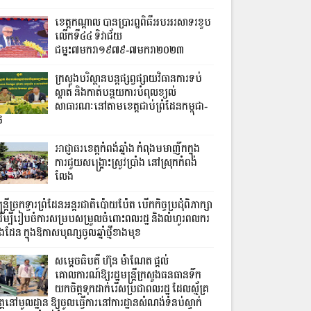
ខេត្តកណ្តាល បានប្រារព្ឋពិធីអបអរសាទរខួប
លើកទី៤៤ ទិវាជ័យ
ជម្នះ៧មករា១៩៧៩-៧មករា២០២៣
ក្រសួងបរិស្ថានបន្តផ្សព្វផ្សាយវិធានការទប់
ស្កាត់ និងកាត់បន្ថយការបំពុលខ្យល់
សាធារណៈនៅតាមខេត្តជាប់ព្រំដែនកម្ពុជា-
ៃ
អាជ្ញាធរខេត្តកំពង់ឆ្នាំង កំពុងមមាញឹកក្នុង
ការជួយសង្គ្រោះស្រូវប្រាំង នៅស្រុកកំពង់
លែង
្រ្តីច្រកទ្វារព្រំដែនអន្តរជាតិប៉ោយប៉ែត បើកកិច្ចប្រជុំពិភាក្សា
ើម្បីរៀបចំការសម្របសម្រួលចំពោះពលរដ្ឋ និងលំហូរពលករ
លងដែន ក្នុងឱកាសបុណ្សចូលឆ្នាំថ្មីខាងមុខ
សម្តេចធិបតី ហ៊ុន ម៉ាណែត ផ្តល់
គោលការណ៍ឱ្យរដ្ឋមន្ត្រីក្រសួងធនធានទឹក
យកចិត្តទុកដាក់រើសប្រជាពលរដ្ឋ ដែលស្ម័គ្រ
ត្តនៅមូលដ្ឋាន ឱ្យចូលធ្វើការនៅការដ្ឋានសំណង់ទំនប់ស្ទាក់