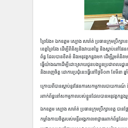
ព្រៃវែង៖ ឯកឧត្តម ស្បោង សារ៉ាត់ ប្រធានក្រុមប្រឹក្សាខេ
ខេត្តព្រៃវែង ដើម្បីពិនិត្យនិងវាយតម្លៃ និងស្ដាប់នៅ
ព័ន្ធ ដែលបានខិតខំ និងអនុវត្តកន្លងមក ដើម្បីរួមគ
ធ្វើយ៉ាងណាដើម្បីដោះស្រាយជូនបងប្អូនប្រជាពលរដ
និងពេញចិត្ត ដោការប្រជុំនេះធ្វើនៅថ្ងៃទី០៣ ខែមីនា 
ក្រោយពីបានស្ដាប់នូវផែនការសកម្មភាពរបាយការណ៍ 
រពាក់ព័ន្ធនៅសកម្មភាព​របស់ខ្លួនដែលបានអនុវត្តកន្ល
ឯកឧត្តម ស្បោង សារ៉ាត់ ប្រធានក្រុមប្រឹក្សាខេត្ត បានថ
កម្លាំងកាយចិត្តរបស់​មន្ទីរអង្គភាព​អាជ្ញាធរពាក់ព័ន្