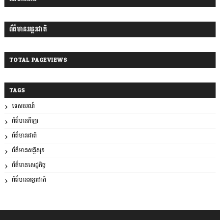
ព័ត៌មានអន្តរជាតិ
TOTAL PAGEVIEWS
TAGS
ទេសចរណ៍
ព័ត៌មានកីឡា
ព័ត៌មានជាតិ
ព័ត៌មានសន្តិសុខ
ព័ត៌មានសេដ្ឋកិច្ច
ព័ត៌មានអន្តរជាតិ