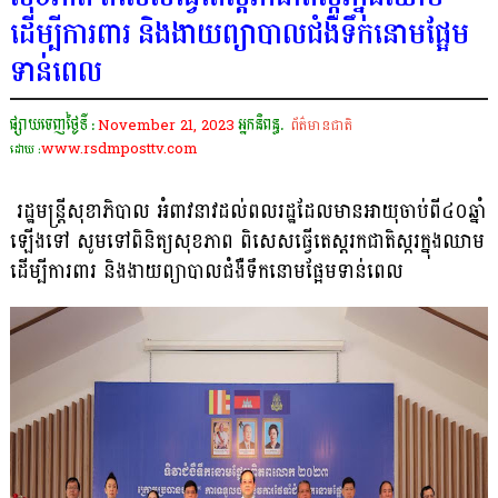
ដើម្បីការពារ និងងាយព្យាបាលជំងឺទឹកនោមផ្អែម
ទាន់ពេល
ផ្សាយចេញថ្ងៃទី :
November 21, 2023
អ្នកនិពន្ធ.
ព័ត៌មានជាតិ
www.rsdmposttv.com
ដោយ :
រដ្ឋមន្ដ្រីសុខាភិបាល អំពាវនាវដល់ពលរដ្ឋដែលមានអាយុចាប់ពី៤០ឆ្នាំ
ឡើងទៅ សូមទៅពិនិត្យសុខភាព ពិសេសធ្វើតេស្ដរកជាតិស្ករក្នុងឈាម
ដើម្បីការពារ និងងាយព្យាបាលជំងឺទឹកនោមផ្អែមទាន់ពេល