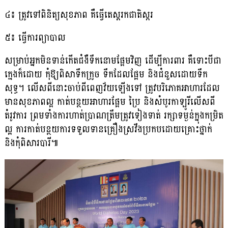
៤៖ ត្រូវទៅពិនិត្យសុខភាព គឺធ្វើតេស្ដរកជាតិស្ករ
៥៖ ធ្វើការព្យាបាល
សម្រាប់អ្នកមិនទាន់កើតជំងឺទឹកនោមផ្អែមវិញ ដើម្បីការពារ គឺទោះបីជា
ក្មេងក៏ដោយ កុំឱ្យពិសាទឹកក្រូច ទឹកដែលផ្អែម និងជំនួសដោយទឹក
សុទ្ធ។ លើសពីនោះចាប់ពីពេញវ័យឡើងទៅ ត្រូវបរិភោគអាហារដែល
មានសុខភាពល្អ កាត់បន្ថយអាហារផ្អែម ប្រៃ និងសំបូរកាឡូរីលើសពី
តំរូវការ ព្រមទាំងការហាត់ប្រាណត្រឹមត្រូវទៀងទាត់ រក្សាទម្ងន់ក្នុងកម្រិត
ល្អ ការកាត់បន្ថយការទទួលទានគ្រឿងស្រវឹងប្រកបដោយគ្រោះថ្នាក់
និងកុំពិសារបារី៕