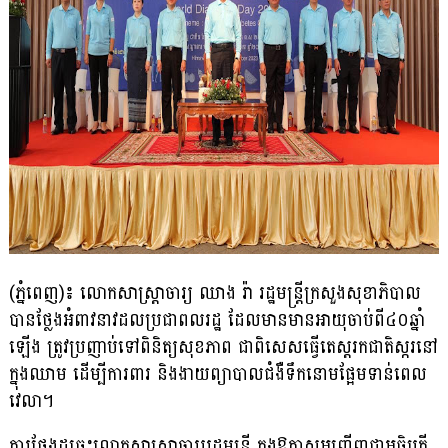
(ភ្នំពេញ)៖ លោកសាស្ដ្រាចារ្យ ឈាង រ៉ា រដ្ឋមន្ដ្រីក្រសួងសុខាភិបាល
បានថ្លែងអំពាវនាវដលប្រជាពលរដ្ឋ ដែលមានមានអាយុ​ចាប់ពី៤០ឆ្នាំ
ឡើង ត្រូវប្រញាប់ទៅពិនិត្យសុខភាព ជាពិសេសធ្វើតេស្ដរកជាតិស្ករនៅ
ក្នុងឈាម ដើម្បីការពារ និងងាយព្យាបាលជំងឺទឹកនោមផ្អែមទាន់ពេល
វេលា។
ការថ្លែងដូច្នេះលោកសាស្ដ្រាចារ្យរដ្ឋមន្ដ្រី ក្នុងឱកាសអញ្ជើញជាអធិបតី