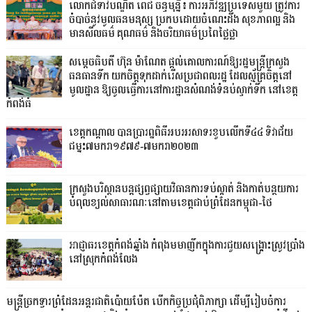
លោកជំទាវបណ្ឌិត ពេជ ចន្ទមុន្នី៖ ការអភិវឌ្ឍប្រទេសមួយ ត្រូវការ
ចំបាច់នូវមូលធនមនុស្ស ប្រកបដោយចំណេះដឹង សុខភាពល្អ និង
មានសីលធម៌ គុណធម៌ និងចរិយាធម៌ប្រពៃថ្លៃថ្លា
សម្តេចធិបតី ហ៊ុន ម៉ាណែត ផ្តល់គោលការណ៍ឱ្យរដ្ឋមន្ត្រីក្រសួង
ធនធានទឹក យកចិត្តទុកដាក់រើសប្រជាពលរដ្ឋ ដែលស្ម័គ្រចិត្តនៅ
មូលដ្ឋាន ឱ្យចូលធ្វើការនៅការដ្ឋានសំណង់ទំនប់ស្ទាក់ទឹក នៅខេត្ត
កំពង់ធំ
ខេត្តកណ្តាល បានប្រារព្ឋពិធីអបអរសាទរខួបលើកទី៤៤ ទិវាជ័យ
ជម្នះ៧មករា១៩៧៩-៧មករា២០២៣
ក្រសួងបរិស្ថានបន្តផ្សព្វផ្សាយវិធានការទប់ស្កាត់ និងកាត់បន្ថយការ
បំពុលខ្យល់សាធារណៈនៅតាមខេត្តជាប់ព្រំដែនកម្ពុជា-ថៃ
អាជ្ញាធរខេត្តកំពង់ឆ្នាំង កំពុងមមាញឹកក្នុងការជួយសង្គ្រោះស្រូវប្រាំង
នៅស្រុកកំពង់លែង
មន្រ្តីច្រកទ្វារព្រំដែនអន្តរជាតិប៉ោយប៉ែត បើកកិច្ចប្រជុំពិភាក្សា ដើម្បីរៀបចំការ