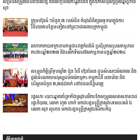
សម្របសម្រួលចំពោះពលរដ្ឋ និងលំហូរពលករឆ្លងដែន ក្នុងឱកាសបុណ្សចូលឆ្នាំថ្មីខាង
មុខ
ក្រុមហ៊ុនធំៗចំនួន ៣ របស់ចិន កំពុងពិនិត្យលទ្ធភាពក្នុងការ
វិនិយោគបន្ថែមទៀតនៅព្រះរាជាណាចក្រកម្ពុជា
សាខាកាកបាទក្រហមកម្ពុជាខេត្តកំពង់ធំ ប្រជុំបូកសរុបសកម្មភាព
ការងារឆ្នាំ២០២៣ និងលើកទិសដៅសកម្មភាពបន្តឆ្នាំ២០២៤
សម្តេចកិត្តិព្រឹទ្ធបណ្ឌិត ប៊ុន រ៉ានី ហ៊ុនសែន ជួបសំណេះសំណាល និង
ផ្តល់អំណោយមនុស្សធម៌ដល់កម្មករ-កម្មការិនី អនាម័យ និង
បរិស្ថានចំនួន ២,៣៥៥នាក់ នៅរាជធានីភ្នំពេញ
រដ្ឋសភា បោះឆ្នោតគាំទ្រទាំងស្រុងលើការកែសម្រួលសមាសភាពរាជ
រដ្ឋាភិបាល, លោក ហួត ហាក់ មកជារដ្ឋមន្ត្រីក្រសួងទេសចរណ៍ ឯ
លោក សុខ សូកេន មកជារដ្ឋមន្រ្តីក្រសួងអធិការកិច្
ព័ត៌មានជាតិ