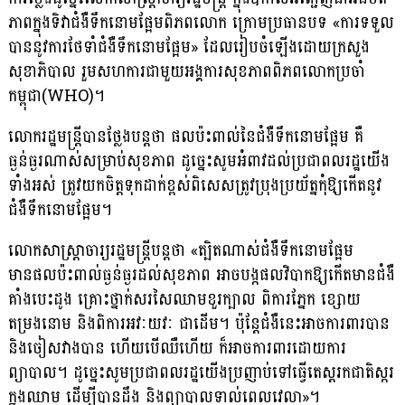
ភាពក្នុងទិវាជំងឺទឹកនោមផ្អែមពិភពលោក ក្រោមប្រធានបទ «ការទទួល
បាននូវការថែទាំជំងឺទឹកនោមផ្អែម» ដែលរៀបចំឡើងដោយក្រសួង
សុខាភិបាល រួមសហការជាមួយអង្គការសុខភាពពិភពលោកប្រចាំ
កម្ពុជា(WHO)។
លោករដ្ឋមន្ដ្រីបានថ្លែងបន្ដថា ផលប៉ះពាល់នៃជំងឺទឹកនោមផ្អែម គឺ
ធ្ងន់ធ្ងរណាស់សម្រាប់សុខភាព ដូច្នេះសូមអំពាវដល់ប្រជាពលរដ្ឋយើង
ទាំងអស់ ត្រូវយកចិត្ដទុកដាក់ខ្ពស់ពិសេសត្រូវប្រុងប្រយ័ត្នកុំឱ្យកើតនូវ
ជំងឺទឹកនោមផ្អែម។
លោកសាស្ដ្រាចារ្យរដ្ឋមន្ដ្រីបន្ដថា «ត្បិតណាស់ជំងឺទឹកនោមផ្អែម
មានផលប៉ះពាល់ធ្ងន់ធ្ងរដល់សុខភាព អាចបង្កផលវិបាកឱ្យកើតមានជំងឺ
គាំងបេះដូង គ្រោះថ្នាក់សរសៃឈាមខួរក្បាល ពិការភ្នែក ខ្សោយ
តម្រងនោម និងពិការអវៈយវៈ ជាដើម។ ប៉ុន្ដែជំងឺនេះអាចការពារបាន
និងចៀសវាងបាន ហើយបើឈឺហើយ ក៏អាចការពារដោយការ
ព្យាបាល។ ដូច្នេះសូមប្រជាពលរដ្ឋយើងប្រញាប់ទៅធ្វើតេស្ដរកជាតិស្ករ
ក្នុងឈាម ដើម្បីបានដឹង និងព្យាបាលទាល់ពេលវេលា»។