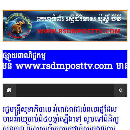
ផ្សាយពាណិជ្ជកម្ម
៍ www.rsdmposttv.com មានទទួលផ្សាយពា
រដ្ឋមន្ដ្រីសុខាភិបាល អំពាវនាវដល់ពលរដ្ឋដែល
មានអាយុចាប់ពី៤០ឆ្នាំឡើងទៅ សូមទៅពិនិត្យ
សុខភាព ពិសេសធ្វើតេស្ដរកជាតិស្ករក្នុងឈាម