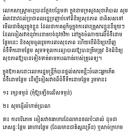
លោកសាស្រ្ដាចារ្យបានថ្លែងបន្ថែមថា ក្នុងនាមក្រសួងសុខាភិបាល សូម
អំពាវនាវដល់ប្រជាពលរដ្ឋប្រញាប់ទៅពិនិត្យសុខភាព ជាពិសសទៅ
មើលជាតិស្ករក្នុងខ្លួន ដែលជាកាតព្វកិច្ចក្នុងការពារគ្រួសារខ្លួននីមួយៗ
ដែលចៀសវាងនូវការខាតបង់នូវថវិកា នៅក្នុងចំណាយលើជំងឺនោម
ផ្អែមនេះ និងសូមចួលរួមការពារសុខភាព ហើយបើពិនិត្យឃើញ
ជំងឺទឺកនោមផ្អែម សូមទទួលការព្យាបាលឱ្យបានត្រឹមត្រូវ និងពិនិត្យ
សុខភាពឱ្យបានទៀងទាត់តាមការណាត់របស់គ្រូពេទ្យ។
ក្នុងឱកាសនោះលោករដ្ឋមន្ដ្រីក៏បានផ្ដល់សារគន្លឹះចំពោះអ្នកកើត
ជំងឺនោមផ្អែម ដើម្បីចៀសវាងពីជំងឺទឹកនោមផ្អែម រួមមាន៖
១៖​ រក្សាទម្ងន់ (កុំឱ្យឡើងលើសទម្ងន់)
២៖ សូមធ្វើលំហាត់ប្រាណ
៣៖ ការបរិភោគ ចៀសវាងអាហារដែលមានផលប៉ះពាល់ ដូចជា
ភេសជ្ជៈផ្អែម អាហារផ្អែម (ដែលមានជាតិស្ករច្រើន) ឬសាច់ក្រហម