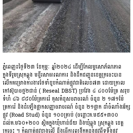
ភ្នំពេញ៖ថ្ងៃទី២៣ ខែកុម្ភៈ ឆ្នាំ២០២៤ ដើម្បីកែលម្អសោភ័ណភាព
ក្នុងទីរួមស្រុកឆ្លូង មន្ទីរសាធារណការ និងដឹកជញ្ជូនខេត្តក្រចេះបាន
លើកគម្រោងការងារថែទាំខួបកំណាត់ផ្លូវជាតិលេខ៧៣ ដោយក្រាល
កៅស៊ូបាចថ្ម២ជាន់ ( Reseal DBST) ប្រវែង ៤ ៤០០ម៉ែត្រ សរុប
ទំហំ ៤៦ ៨៨០ម៉ែត្រការ៉េ គូសគំនូសចរាចរណ៍ ចំនួន ២ ១៧១ម៉ែ
ត្រការ៉េ និងដំឡើងផ្លាកសញ្ញាចរាចរណ៍ ចំនួន ២១ផ្លាក ដាំចំណាំងអ័ក្ស
ផ្លូវ (Road Stud) ចំនួន ១០០គ្រាប់ (ចន្លោះគ.ម៥៥+៣០០
ដល់គ.ម៦០+២០០ ស្ថិតក្នុងឃុំហាន់ជ័យ និងឃុំឆ្លូង ស្រុកឆ្លូង ខេត្ត
ក្រចេះ ។ កំណាត់ផ្លូវខាងលើ នឹងធ្វើការពង្រីកគន្លងផ្លូវពីទទឹងផ្លូវ