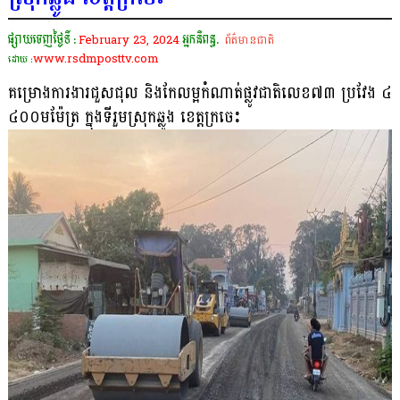
ផ្សាយចេញថ្ងៃទី :
February 23, 2024
អ្នកនិពន្ធ.
ព័ត៌មានជាតិ
www.rsdmposttv.com
ដោយ :
គម្រោងការងារជួសជុល និងកែលម្អកំណាត់ផ្លូវជាតិលេខ៧៣ ប្រវែង ៤
៤០០មម៉ែត្រ ក្នុងទីរួមស្រុកឆ្លូង ខេត្តក្រចេះ