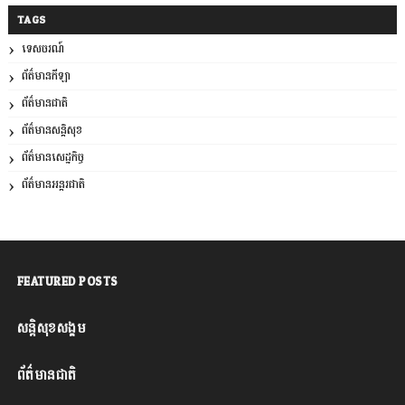
TAGS
ទេសចរណ៍
ព័ត៌មានកីឡា
ព័ត៌មានជាតិ
ព័ត៌មានសន្តិសុខ
ព័ត៌មានសេដ្ឋកិច្ច
ព័ត៌មានអន្តរជាតិ
FEATURED POSTS
សន្តិសុខសង្គម
ព័ត៌មានជាតិ