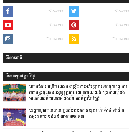
Followers
Followers
Followers
Followers
Followers
Followers
ព័ត៌មានជាតិ
ព័ត៌មានទូទៅប្រចាំថ្ងៃ
លោកជំទាវបណ្ឌិត ពេជ ចន្ទមុន្នី៖ ការអភិវឌ្ឍប្រទេសមួយ ត្រូវការ
ចំបាច់នូវមូលធនមនុស្ស ប្រកបដោយចំណេះដឹង សុខភាពល្អ និង
មានសីលធម៌ គុណធម៌ និងចរិយាធម៌ប្រពៃថ្លៃថ្លា
ខេត្តកណ្តាល បានប្រារព្ឋពិធីអបអរសាទរខួបលើកទី៤៤ ទិវាជ័យ
ជម្នះ៧មករា១៩៧៩-៧មករា២០២៣