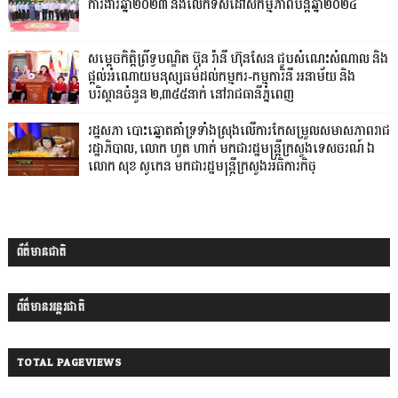
ការងារឆ្នាំ២០២៣ និងលើកទិសដៅសកម្មភាពបន្តឆ្នាំ២០២៤
សម្តេចកិត្តិព្រឹទ្ធបណ្ឌិត ប៊ុន រ៉ានី ហ៊ុនសែន ជួបសំណេះសំណាល និង
ផ្តល់អំណោយមនុស្សធម៌ដល់កម្មករ-កម្មការិនី អនាម័យ និង
បរិស្ថានចំនួន ២,៣៥៥នាក់ នៅរាជធានីភ្នំពេញ
រដ្ឋសភា បោះឆ្នោតគាំទ្រទាំងស្រុងលើការកែសម្រួលសមាសភាពរាជ
រដ្ឋាភិបាល, លោក ហួត ហាក់ មកជារដ្ឋមន្ត្រីក្រសួងទេសចរណ៍ ឯ
លោក សុខ សូកេន មកជារដ្ឋមន្រ្តីក្រសួងអធិការកិច្
ព័ត៌មានជាតិ
ព័ត៌មានអន្តរជាតិ
TOTAL PAGEVIEWS