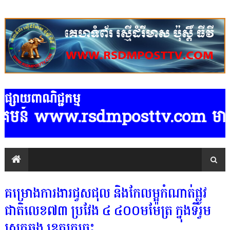
ផ្សាយពាណិជ្ជកម្ម
គមន៍ www.rsdmposttv.com មានទទួលផ្សា
គម្រោងការងារជួសជុល និងកែលម្អកំណាត់ផ្លូវ
ជាតិលេខ៧៣ ប្រវែង ៤ ៤០០មម៉ែត្រ ក្នុងទីរួម
ស្រុកឆ្លូង ខេត្តក្រចេះ