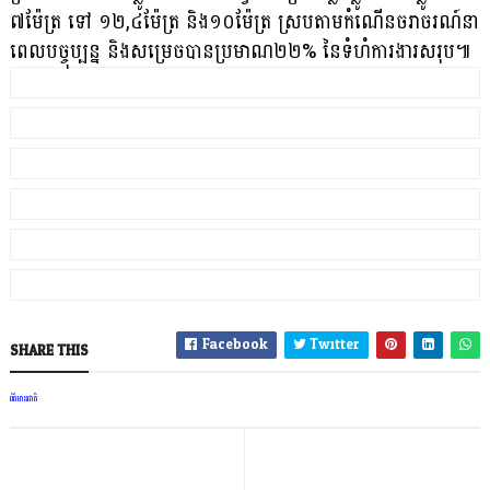
៧ម៉ែត្រ ទៅ ១២,៤ម៉ែត្រ និង១០ម៉ែត្រ ស្របតាមកំណើនចរាចរណ៍នា
ពេលបច្ចុប្បន្ន និងសម្រេចបានប្រមាណ២២% នៃទំហំការងារសរុប៕
Facebook
Twitter
SHARE THIS
ព័ត៌មានជាតិ