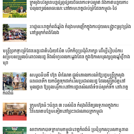
ក្រសួងបរិស្ថានបន្តផ្សព្វផ្សាយវិធានការទប់ស្កាត់ និងកាត់បន្ថយការ
បំពុលខ្យល់សាធារណៈនៅតាមខេត្តជាប់ព្រំដែនកម្ពុជា-ថៃ
អាជ្ញាធរខេត្តកំពង់ឆ្នាំង កំពុងមមាញឹកក្នុងការជួយសង្គ្រោះស្រូវប្រាំង
នៅស្រុកកំពង់លែង
មន្រ្តីច្រកទ្វារព្រំដែនអន្តរជាតិប៉ោយប៉ែត បើកកិច្ចប្រជុំពិភាក្សា ដើម្បីរៀបចំការ
សម្របសម្រួលចំពោះពលរដ្ឋ និងលំហូរពលករឆ្លងដែន ក្នុងឱកាសបុណ្សចូលឆ្នាំថ្មីខាង
មុខ
សម្តេចធិបតី ហ៊ុន ម៉ាណែត ផ្តល់គោលការណ៍ឱ្យរដ្ឋមន្ត្រីក្រសួង
ធនធានទឹក យកចិត្តទុកដាក់រើសប្រជាពលរដ្ឋ ដែលស្ម័គ្រចិត្តនៅ
មូលដ្ឋាន ឱ្យចូលធ្វើការនៅការដ្ឋានសំណង់ទំនប់ស្ទាក់ទឹក នៅខេត្ត
កំពង់ធំ
ក្រុមហ៊ុនធំៗចំនួន ៣ របស់ចិន កំពុងពិនិត្យលទ្ធភាពក្នុងការ
វិនិយោគបន្ថែមទៀតនៅព្រះរាជាណាចក្រកម្ពុជា
សាខាកាកបាទក្រហមកម្ពុជាខេត្តកំពង់ធំ ប្រជុំបូកសរុបសកម្មភាព