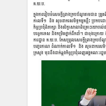
គ.យ.ប.
ក្នុងការរៀបចំសេចក្ដីព្រាងក្របខ័ណ្ឌតាមដាន ត្រួត
កាលទី១ និង សូចនាករសមិទ្ធកម្មគន្លឹះ ប្រកបដោ
កិច្ចប្រជុំពិភាក្សា និងសិក្ខាសាលាពិគ្រោះយោបល់ជា
បច្ចេកទេស និងកម្រិតថ្នាក់ដឹកនាំ។ ជាចុងក្រោយ 
ការដ្ឋាន គ.យ.ប. កែសម្រួលសេចក្តីព្រាងក្របខ័ណ្ឌត
បញ្ចកោណ ដំណាក់កាលទី១ និង សូចនាករសមិទ្ធកម្មគន្ល
ក្រសួង មុននឹងដាក់ឆ្លងកិច្ចប្រជុំពេញអង្គគណៈរដ្ឋ