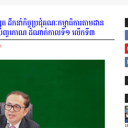
ស្សុត ដឹកនាំកិច្ចប្រជុំគណៈកម្មាធិការតាមដាន
ាស្រ្ដបញ្ចកោណ ដំណាក់កាលទី១ លើកទី៣
ិ
ទ