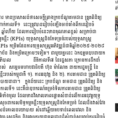
ដ
ឆ្
ំការ មានប្រសាសន៍ថាសេចក្ដីព្រាងក្របខ័ណ្ឌតាមដាន ត្រួតពិនិត្យ
ំណាក់កាលទី១ នេះត្រូវបានរៀបចំឡើងចាប់តាំងពីការរៀបចំ
នាំហើយ ដែលការរៀបចំនេះមានគុណភាពខ្ពស់ សម្រាប់ជា
ចិ
្មគន្លឹះ (KPIs) យុទ្ធសាស្រ្ដនិងកែទម្រង់របស់យុទ្ធសាស្រ្ដ
ទឹ
 កម្រិតផែនការយុទ្ធសាស្រ្ដអភិវឌ្ឍន៍ជាតិឆ្នាំ២០២៥-២០២៨
ស្ថាប័ន និងកម្រិតក្រោមៗទៀត។ ជាមួយគ្នានេះ ឯកឧត្ដមឧបនាយក
ុំថារាជរដ្ឋាភិបាល នីតិកាលទី៧ នៃរដ្ឋសភា ក្រោមការដឹកនាំ
បស់ សម្តេចមហាបវរធិបតី ហ៊ុន ម៉ាណែត នាយករដ្ឋមន្រ្តី នៃ
ះរបស់កម្ពុជាគឺ ១). ការអនុវត្ដ និង ២). ការតាមដាន ត្រួតពិនិត្យ
ោបាយនានា។ ក្នុងន័យនេះ ក្របខ័ណ្ឌ តាមដាន ត្រួតពិនិត្យ និង
ក់កាលទី១ នេះគឺជាឧបករណ៍តម្រង់ទិសការតាមដាន ត្រួតពិនិត្យ
តិទាំងមូល ដែលមានវិសាលភាពផ្ដោតសំខាន់លើការអនុវត្ដយុទ្ធ
ាករសមិទ្ធកម្មគន្លឹះយុទ្ធសាស្រ្ដនិងកែទម្រង់ ដែលនឹងវាស់វែង
នុសាសន៍គោលនយោបាយ សំដៅឆ្លើយតបទាន់ពេលវេលា និង
គម-សេដ្ឋកិច្ច និងអាចក្លាយជាមូលដ្ឋានដ៏សំខាន់សម្រាប់ការរៀបចំ