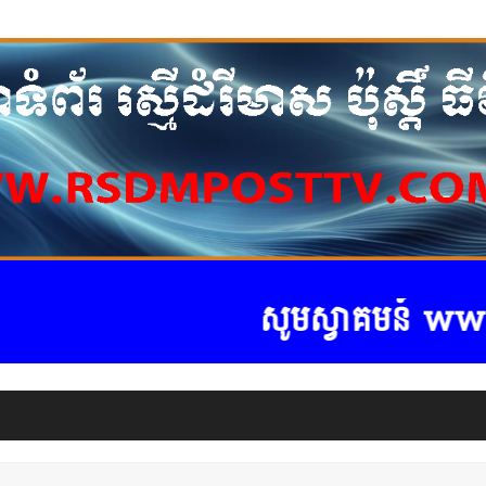
សូមស្វាគមន៍ www.rsdm