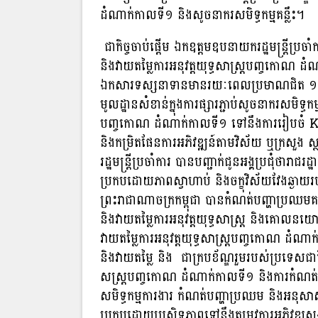
ដំណាក់កាលទី១ និងសូចនាករសមិទ្ធកម្មគន្លឹះ។
ជាកិច្ចចាប់ផ្តើម ឯកឧត្តមឧបនាយករដ្ឋមន្ត្រីប្រចា
និងវាយតម្លៃការអនុវត្តយុទ្ធសាស្ត្របញ្ចកោណ ដ
ឯកសារទស្សនាទានមានរយៈពេលប្រមាណជិត ១ ឆ្
មូលដ្ឋានសំខាន់ក្នុងការផ្សារភ្ជាប់សូចនាករសមិទ្ធកម
បញ្ចកោណ ដំណាក់កាលទី១ ទៅនឹងការរៀបចំ KPIs
និងកម្រិតផែនការអភិវឌ្ឍន៍តាមវិស័យ ឬក្រសួង 
រដ្ឋមន្រ្ដីប្រចាំការ បានបញ្ជាក់ជូនអង្គប្រជ
ប្រកបដោយភាពស្វាហាប់ និងចក្ខុវិស័យវែងឆ្ងាយរ
ព្រះរាជាណាចក្រកម្ពុជា បានកំណត់បញ្ហាប្រឈមគន្លឹ
និងវាយតម្លៃការអនុវត្ដយុទ្ធសាស្រ្ដ និងគោលនយ
វាយតម្លៃការអនុវត្តយុទ្ធសាស្ត្របញ្ចកោណ ដំណា
និងវាយតម្លៃ និង ជាក្របខ័ណ្ឌរួមរបស់ប្រទេសជា
សស្រ្ដបញ្ចកោណ ដំណាក់កាលទី១ និងការកំណត់សូចន
សមិទ្ធកម្មការងារ កំណត់បញ្ហាប្រឈម និងអ
ប្រកបដោយប្រសិទ្ធភាពទៅនឹងតម្រូវការអភិវឌ្ឍសង្