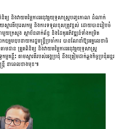
ពិនិត្យ និងវាយតម្លៃការអនុវត្តយុទ្ធសាស្ត្របញ្ចកោណ ដំណាក់
យស្មារតីបុរេសកម្ម និងការទទួលខុសត្រូវខ្ពស់ ដោយបានរៀបចំ
មួយក្រសួង ស្ថាប័នពាក់ព័ន្ធ និងដៃគូអភិវឌ្ឍន៍ទាំងកម្រិត
ឯកឧត្តមឧបនាយករដ្ឋមន្រ្តីប្រចាំការ បានណែនាំឱ្យអគ្គលេខាធិ
ាមដាន ត្រួតពិនិត្យ និងវាយតម្លៃការអនុវត្តយុទ្ធសាស្ត្រ
ឹះ តាមស្មារតីរបស់អង្គប្រជុំ នឹងត្រៀមដាក់ឆ្លងកិច្ចប្រជុំអន្ដរ
មន្ត្រី នាពេលខាងមុខ៕