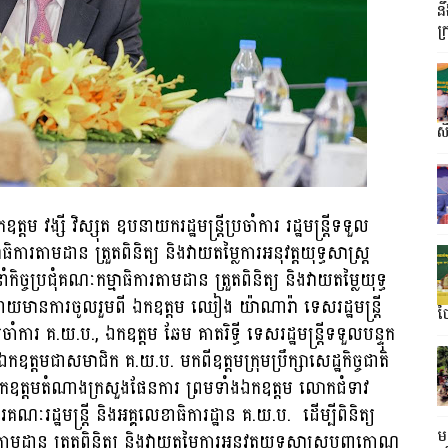
នឹ
ក
ស
តម វង្សី វិស្សុត ឧបនាយករដ្ឋមន្ត្រីប្រចាំការ រដ្ឋមន្ត្រីទទួល
ធិការតាមដាន ត្រួតពិនិត្យ និងវាយតម្លៃការអនុវត្ដយុទ្ធសាស្រ្ដ
ចប្រជុំគណៈកម្មាធិការតាមដាន ត្រួតពិនិត្យ និងវាយតម្លៃយុទ្ធ
ានការចូលរួមពី ឯកឧត្តម ឈៀង យ៉ាណារ៉ា ទេសរដ្ឋមន្ត្រី
ថ
ការ គ.យ.ប., ឯកឧត្ដម ឆែម គាតរិទ្ធី ទេសរដ្ឋមន្រ្ដីទទួលបន្ទុក
្ដមជាសមាជិក គ.យ.ប. មកពីឧត្ដមក្រុមប្រឹក្សាសេដ្ឋកិច្ចជាតិ
 និងឯកឧត្ដមតំណាងក្រសួងផែនការ ព្រមទាំងឯកឧត្ដម លោកជំទាវ
ារគណៈរដ្ឋមន្រ្ដី និងអគ្គលេខាធិការដ្ឋាន គ.យ.ប. ដើម្បីពិនិត្យ
មន
តាមដាន ត្រួតពិនិត្យ និងវាយតម្លៃការអនុវត្តយុទ្ធសាស្ត្របញ្ចកោណ