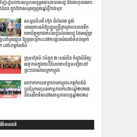
ើម្បីរៀបចំការសម្របសម្រួលចំពោះពលរដ្ឋ និងលំហូរពលករ
លងដែន ក្នុងឱកាសបុណ្សចូលឆ្នាំថ្មីខាងមុខ
សម្តេចធិបតី ហ៊ុន ម៉ាណែត ផ្តល់
គោលការណ៍ឱ្យរដ្ឋមន្ត្រីក្រសួងធនធានទឹក
យកចិត្តទុកដាក់រើសប្រជាពលរដ្ឋ ដែលស្ម័គ្រ
ត្តនៅមូលដ្ឋាន ឱ្យចូលធ្វើការនៅការដ្ឋានសំណង់ទំនប់ស្ទាក់
ក នៅខេត្តកំពង់ធំ
ក្រុមហ៊ុនធំៗចំនួន ៣ របស់ចិន កំពុងពិនិត្យ
លទ្ធភាពក្នុងការវិនិយោគបន្ថែមទៀតនៅ
ព្រះរាជាណាចក្រកម្ពុជា
សាខាកាកបាទក្រហមកម្ពុជាខេត្តកំពង់ធំ
ប្រជុំបូកសរុបសកម្មភាពការងារឆ្នាំ២០២៣
និងលើកទិសដៅសកម្មភាពបន្តឆ្នាំ២០២៤
ព័ត៌មានជាតិ