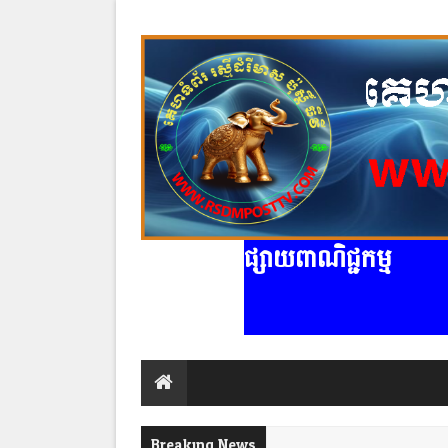
ផ្សាយពាណិជ្ជកម្ម
Breaking News