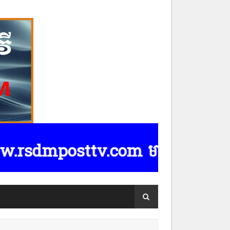
posttv.com មានទទួលផ្សាយពាណិជ្ជកម្ម