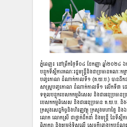
ភ្នំពេញ៖ នៅព្រឹកថ្ងៃទី០៤ ខែកញ្ញា ឆ្នាំ២០២៤ ឯកឧត្
បន្ទុកទីស្តីការគណៈរដ្ឋមន្ត្រីនិងជាប្រធានគណៈកម្មា
បញ្ចកោណ ដំណាក់កាលទី១ (គ.យ.ប.) បានដឹកនាំកិច្
សាស្រ្ដបញ្ចកោណ ដំណាក់កាលទី១ លើកទី៣ ដោយម
ទទួលបន្ទុកបេសកកម្មពិសេស និងជាអនុប្រធានប្រចាំ
បេសកកម្មពិសេស និងជាអនុប្រធាន គ.យ.ប. និងឯកឧត
ក្រសួងសេដ្ឋកិច្ចនិងហិរញ្ញវត្ថុ ក្រសួងមហាផ្ទៃ
លោក លោកស្រី ជាថ្នាក់ដឹកនាំ និងមន្រ្ដី នៃទីស្ដីក
ពិភាក្សា និងតម្រង់ទិសលើ សេចក្ដីព្រាងក្របខ័ណ្ឌ