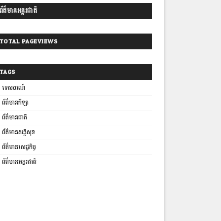
ព័ត៌មានអន្តរជាតិ
TOTAL PAGEVIEWS
TAGS
ទេសចរណ៍
ព័ត៌មានកីឡា
ព័ត៌មានជាតិ
ព័ត៌មានសន្តិសុខ
ព័ត៌មានសេដ្ឋកិច្ច
ព័ត៌មានអន្តរជាតិ