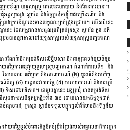
នុវត្តក្របខ័ណ្ឌ យុទ្ធសាស្ត្រ គោលនយោបាយ និងផែនការនានា។
ជុំអន្ដរក្រសួង ស្ថាប័ន និងកិច្ចប្រជុំចង្អៀតជាច្រើនលើក និង
ដីព្រាងក្របខ័ណ្ឌនេះមានលក្ខណៈគ្រប់ជ្រុងជ្រោយ។ លើសពីនេះ
នេះ ដែលត្រូវមានការចូលរួមពីគ្រប់ក្រសួង ស្ថាប័ន ក្នុង អភិ
សម្រេចបាននូវគោលដៅយុទ្ធសាស្រ្ដរបស់យុទ្ធសាស្រ្ដបញ្ចកោណ
ជុំ បានណែនំានិងតម្រង់ទិសលើខ្លឹមសារ និងពាក្យពេចន៍មួយចំនួន
ិងវាយតម្លៃការអនុវត្តយុទ្ធសាស្ត្របញ្ចកោណ ដំណាក់កាលទី១ និង
លភាព អភិក្រម និងគោលការណ៍ (២) តួនាទីនិងភារកិច្ច
ួតពិនិត្យ (៤) យន្តការវាយតម្លៃ (៥) ការរាយការណ៍ និងការប្រើ
៧) ទិសដៅអាទិភាព។ ជាមួយគ្នានេះ អង្គប្រជុំ បានតម្រង់ទិស
សូចនាករសមិទ្ធកម្មគន្លឹះទាំង ៣៩ ដោយបានយកចិត្តទុកដាក់
ាននិងចំណុចដៅ, ក្រសួង ស្ថាប័នទទួលបន្ទុកផ្ដល់ព័ត៌មាននិងទិន្នន័យ
បានវាយតម្លៃខ្ពស់ចំពោះកិច្ចខិតខំប្រឹងប្រែងរបស់អគ្គលេខាធិការដ្ឋាន