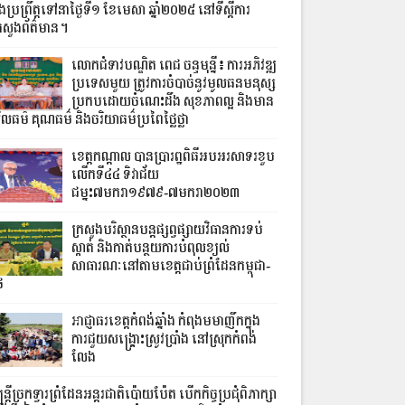
ងប្រព្រឹត្តទៅនាថ្ងៃទី១ ខែមេសា ឆ្នាំ២០២៥ នៅទីស្តីការ
្រសួងព័ត៌មាន។
លោកជំទាវបណ្ឌិត ពេជ ចន្ទមុន្នី៖ ការអភិវឌ្ឍ
ប្រទេសមួយ ត្រូវការចំបាច់នូវមូលធនមនុស្ស
ប្រកបដោយចំណេះដឹង សុខភាពល្អ និងមាន
ីលធម៌ គុណធម៌ និងចរិយាធម៌ប្រពៃថ្លៃថ្លា
ខេត្តកណ្តាល បានប្រារព្ឋពិធីអបអរសាទរខួប
លើកទី៤៤ ទិវាជ័យ
ជម្នះ៧មករា១៩៧៩-៧មករា២០២៣
ក្រសួងបរិស្ថានបន្តផ្សព្វផ្សាយវិធានការទប់
ស្កាត់ និងកាត់បន្ថយការបំពុលខ្យល់
សាធារណៈនៅតាមខេត្តជាប់ព្រំដែនកម្ពុជា-
ៃ
អាជ្ញាធរខេត្តកំពង់ឆ្នាំង កំពុងមមាញឹកក្នុង
ការជួយសង្គ្រោះស្រូវប្រាំង នៅស្រុកកំពង់
លែង
្រ្តីច្រកទ្វារព្រំដែនអន្តរជាតិប៉ោយប៉ែត បើកកិច្ចប្រជុំពិភាក្សា