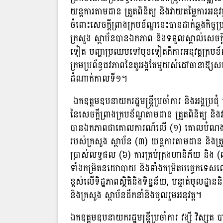
យន្តការតាមដាន ត្រួតពិនិត្យ និងវាយតម្លៃការអ
ចំពោះសេចក្ដីព្រាងក្របខ័ណ្ឌនេះបានដាក់ឆ្លងកិច្ចប្រ
ក្រសួង ស្ថាប័នបានឯកភាព និងទទួលស្គាល់សេចក្
ទៀត បញ្ហាប្រឈមទៅមុខទៀតគឺការអនុវត្ដក្របខ័ណ្ឌ
ក្រមប្រព័ន្ធជវភាពនៃតួអង្គតែមួយសំដៅធានាឱ្យ
ដំណាក់កាលទី១។
ឯកឧត្ដមឧបនាយករដ្ឋមន្រ្តីប្រចាំការ និងអង្គប្រ
នៃសេចក្តីព្រាងក្របខ័ណ្ឌតាមដាន ត្រួតពិនិត្យ ន
បានឯកភាពជាគោលការណ៍លើ (១) គោលបំណង វិសា
របស់ក្រសួង ស្ថាប័ន (៣) យន្តការតាមដាន និងត្រ
ប្រាស់លទ្ធផល (៦) ការគ្រប់គ្រងហានិភ័យ និង (
ទាំងកម្រិតនយោបាយ និងទាំងកម្រិតបច្ចេកទេសលើ
ខ្ពស់លើទិដ្ឋភាពស្ថិតិនិងទិន្នន័យ, បន្ទាត់មូលដ្ឋ
និងក្រសួង ស្ថាប័នដឹកនាំនិងចូលរួមអនុវត្ត។
ឯកឧត្តមឧបនាយករដ្ឋមន្រ្តីប្រចាំការ វង្សី វិស្សុត 