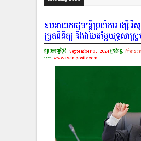
ឧបនាយករដ្ឋមន្រ្តីប្រចាំការ វង្សី វិ
ត្រួតពិនិត្យ និងវាយតម្លៃយុទ្ធស
ផ្សាយចេញថ្ងៃទី :
September 05, 2024
អ្នកនិពន្ធ.
ព័ត៌មានជាត
www.rsdmposttv.com
ដោយ :