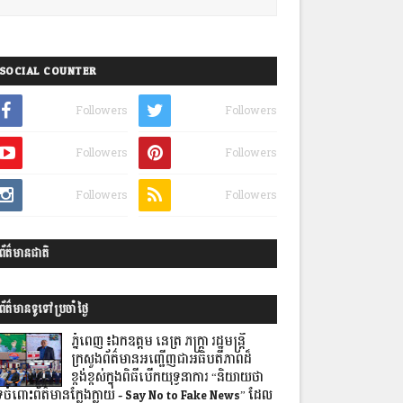
SOCIAL COUNTER
Followers
Followers
Followers
Followers
Followers
Followers
ព័ត៌មានជាតិ
ព័ត៌មានទូទៅប្រចាំថ្ងៃ
ភ្នំពេញ៖ឯកឧត្តម នេត្រ ភក្រ្តា រដ្ឋមន្ត្រី
ក្រសួងព័ត៌មានអញ្ជើញជាអធិបតីភាពដ៏
ខ្ពង់ខ្ពស់ក្នុងពិធីបើកយុទ្ធនាការ “និយាយថា
េចំពោះព័ត៌មានក្លែងក្លាយ - Say No to Fake News” ដែល